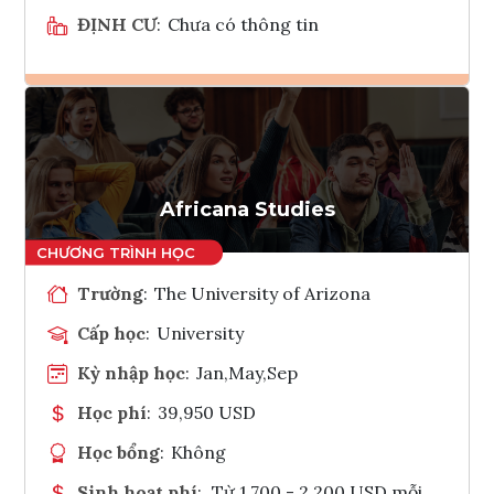
ĐỊNH CƯ
:
Chưa có thông tin
Ghi danh
Tham vấn Interlink
Africana Studies
Trường
:
The University of Arizona
Cấp học
:
University
Kỳ nhập học
:
Jan,May,Sep
Học phí
:
39,950 USD
Học bổng
:
Không
Sinh hoạt phí
:
Từ 1.700 - 2.200 USD mỗi