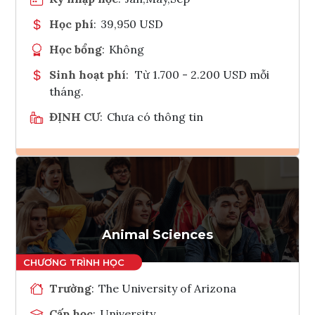
Học phí
:
39,950 USD
Học bổng
:
Không
Sinh hoạt phí
:
Từ 1.700 - 2.200 USD mỗi
tháng.
ĐỊNH CƯ
:
Chưa có thông tin
Ghi danh
Tham vấn Interlink
Animal Sciences
Trường
:
The University of Arizona
Cấp học
:
University