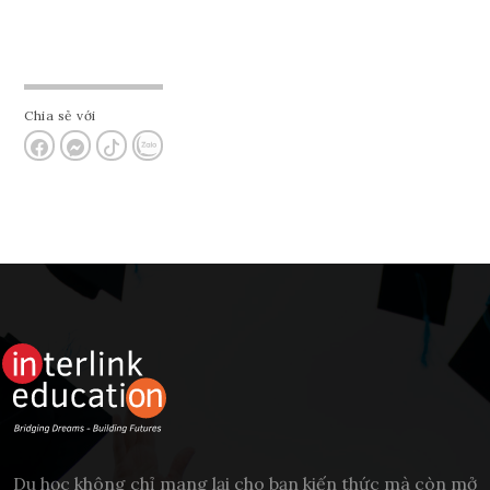
Chia sẻ với
Du học không chỉ mang lại cho bạn kiến thức mà còn mở