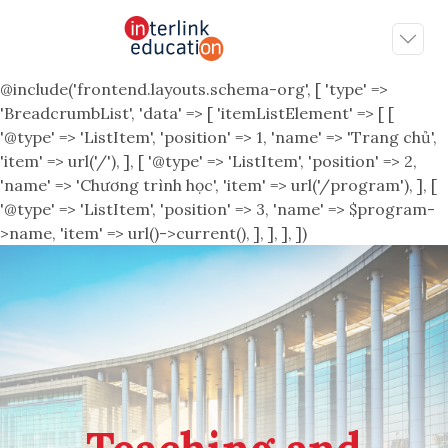
@include('frontend.layouts.schema-org', [ 'type' =>
'BreadcrumbList', 'data' => [ 'itemListElement' => [ [
'@type' => 'ListItem', 'position' => 1, 'name' => 'Trang chủ',
'item' => url('/'), ], [ '@type' => 'ListItem', 'position' => 2,
'name' => 'Chương trình học', 'item' => url('/program'), ], [
'@type' => 'ListItem', 'position' => 3, 'name' => $program-
>name, 'item' => url()->current(), ], ], ], ])