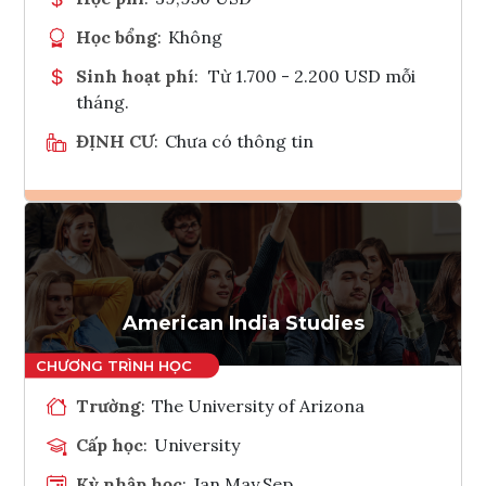
Học bổng
:
Không
Sinh hoạt phí
:
Từ 1.700 - 2.200 USD mỗi
tháng.
ĐỊNH CƯ
:
Chưa có thông tin
Ghi danh
Tham vấn Interlink
American India Studies
Trường
:
The University of Arizona
Cấp học
:
University
Kỳ nhập học
:
Jan,May,Sep