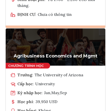
tháng.
ĐỊNH CƯ
:
Chưa có thông tin
Ghi danh
Tham vấn Interlink
Agribusiness Economics and Mgmt
Trường
:
The University of Arizona
Cấp học
:
University
Kỳ nhập học
:
Jan,May,Sep
Học phí
:
39,950 USD
Học bổng
:
Không