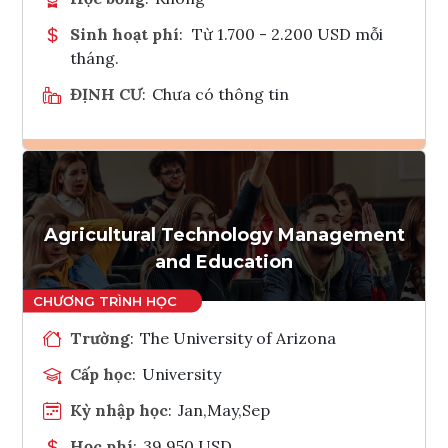
Sinh hoạt phí
:
Từ 1.700 - 2.200 USD mỗi
tháng.
ĐỊNH CƯ
:
Chưa có thông tin
Ghi danh
Tham vấn Interlink
Agricultural Technology Management
and Education
Trường
:
The University of Arizona
Cấp học
:
University
Kỳ nhập học
:
Jan,May,Sep
Học phí
:
39,950 USD