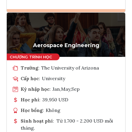
Ghi danh
Tham vấn Interlink
Aerospace Engineering
Trường
:
The University of Arizona
Cấp học
:
University
Kỳ nhập học
:
Jan,May,Sep
Học phí
:
39,950 USD
Học bổng
:
Không
Sinh hoạt phí
:
Từ 1.700 - 2.200 USD mỗi
tháng.