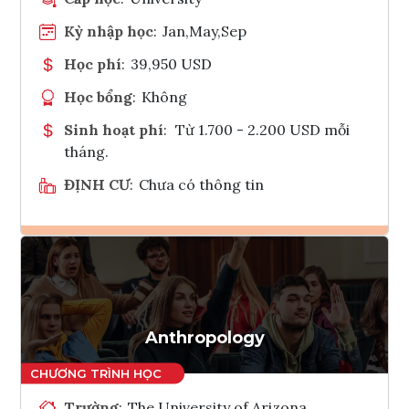
Kỳ nhập học
:
Jan,May,Sep
Học phí
:
39,950 USD
Học bổng
:
Không
Sinh hoạt phí
:
Từ 1.700 - 2.200 USD mỗi
tháng.
ĐỊNH CƯ
:
Chưa có thông tin
Ghi danh
Tham vấn Interlink
Anthropology
Trường
:
The University of Arizona