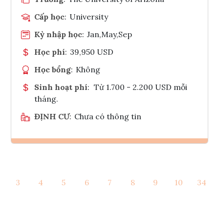
Cấp học
:
University
Kỳ nhập học
:
Jan,May,Sep
Học phí
:
39,950 USD
Học bổng
:
Không
Sinh hoạt phí
:
Từ 1.700 - 2.200 USD mỗi
tháng.
ĐỊNH CƯ
:
Chưa có thông tin
Ghi danh
3
4
5
6
7
8
9
10
34
Tham vấn Interlink