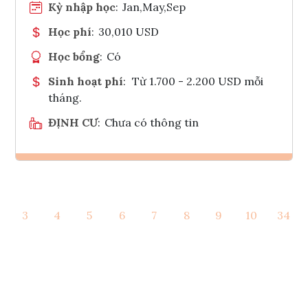
Kỳ nhập học
:
Jan,May,Sep
Học phí
:
30,010 USD
Học bổng
:
Có
Sinh hoạt phí
:
Từ 1.700 - 2.200 USD mỗi
tháng.
ĐỊNH CƯ
:
Chưa có thông tin
Ghi danh
3
4
5
6
7
8
9
10
34
Tham vấn Interlink