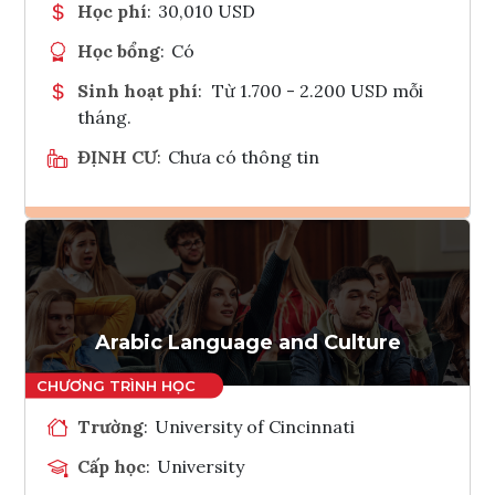
Học phí
:
30,010 USD
Học bổng
:
Có
Sinh hoạt phí
:
Từ 1.700 - 2.200 USD mỗi
tháng.
ĐỊNH CƯ
:
Chưa có thông tin
Ghi danh
Tham vấn Interlink
Arabic Language and Culture
Trường
:
University of Cincinnati
Cấp học
:
University