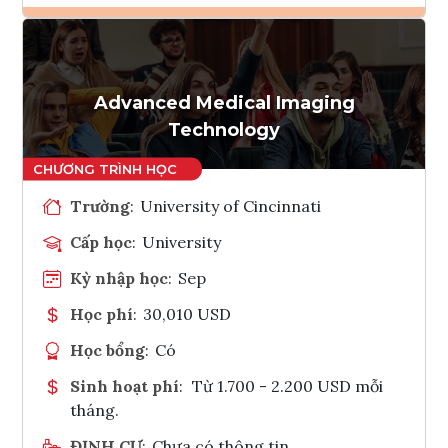
Ghi danh
Tham vấn Interlink
Advanced Medical Imaging
Technology
Trường
:
University of Cincinnati
Cấp học
:
University
Kỳ nhập học
:
Sep
Học phí
:
30,010 USD
Học bổng
:
Có
Sinh hoạt phí
:
Từ 1.700 - 2.200 USD mỗi
tháng.
ĐỊNH CƯ
:
Chưa có thông tin