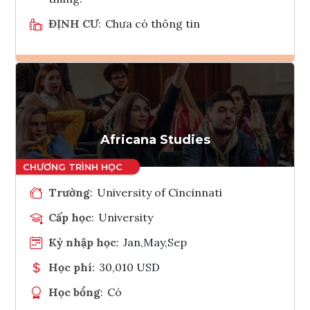
ĐỊNH CƯ
:
Chưa có thông tin
Ghi danh
Tham vấn Interlink
Africana Studies
Trường
:
University of Cincinnati
Cấp học
:
University
Kỳ nhập học
:
Jan,May,Sep
Học phí
:
30,010 USD
Học bổng
:
Có