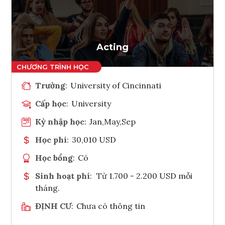
Ghi danh
Tham vấn Interlink
Acting
Trường
:
University of Cincinnati
Cấp học
:
University
Kỳ nhập học
:
Jan,May,Sep
Học phí
:
30,010 USD
Học bổng
:
Có
Sinh hoạt phí
:
Từ 1.700 - 2.200 USD mỗi
tháng.
ĐỊNH CƯ
:
Chưa có thông tin