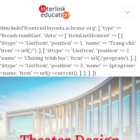
@include('frontend.layouts.schema-org', [ 'type' =>
'BreadcrumbList', 'data' => [ 'itemListElement' => [ [
'@type' => 'ListItem', 'position' => 1, 'name' => 'Trang chủ',
'item' => url('/'), ], [ '@type' => 'ListItem', 'position' => 2,
'name' => 'Chương trình học', 'item' => url('/program'), ], [
'@type' => 'ListItem', 'position' => 3, 'name' => $program-
>name, 'item' => url()->current(), ], ], ], ])