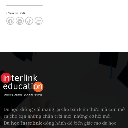
Chia sẻ với
Du học không chỉ mang lại cho bạn kiến thức mà còn mở
ra cho bạn những chân trời mới, những cơ hội mới.
Du học Interlink
đồng hành để biến giấc mơ du học