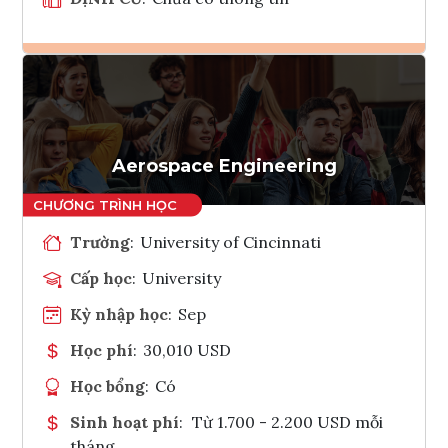
Ghi danh
Tham vấn Interlink
Aerospace Engineering
Trường
:
University of Cincinnati
Cấp học
:
University
Kỳ nhập học
:
Sep
Học phí
:
30,010 USD
Học bổng
:
Có
Sinh hoạt phí
:
Từ 1.700 - 2.200 USD mỗi
tháng.