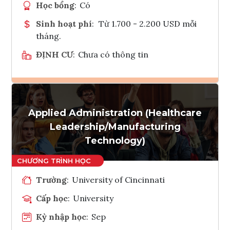
Học bổng
:
Có
Sinh hoạt phí
:
Từ 1.700 - 2.200 USD mỗi
tháng.
ĐỊNH CƯ
:
Chưa có thông tin
Ghi danh
Applied Administration (Healthcare
Tham vấn Interlink
Leadership/Manufacturing
Technology)
Trường
:
University of Cincinnati
Cấp học
:
University
Kỳ nhập học
:
Sep