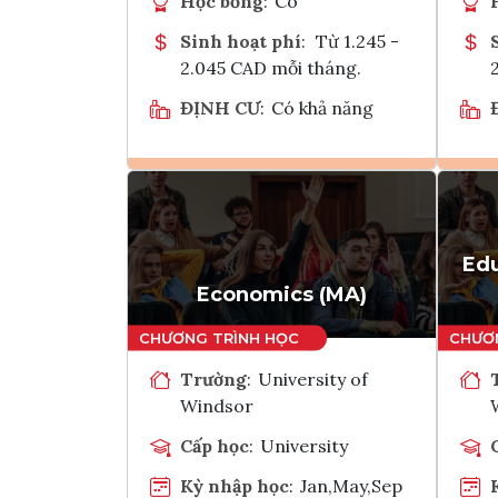
Học bổng
:
Có
Sinh hoạt phí
:
Từ 1.245 -
2.045 CAD mỗi tháng.
ĐỊNH CƯ
:
Có khả năng
Ghi danh
Tham vấn Interlink
Edu
Economics (MA)
Trường
:
University of
Windsor
Cấp học
:
University
Kỳ nhập học
:
Jan,May,Sep