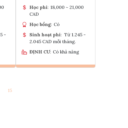
00
Học phí
:
18,000 ~ 21,000
CAD
Học bổng
:
Có
5 -
Sinh hoạt phí
:
Từ 1.245 -
2.045 CAD mỗi tháng.
ĐỊNH CƯ
:
Có khả năng
Ghi danh
15
k
Tham vấn Interlink