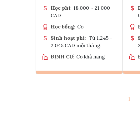
Học phí
:
18,000 ~ 21,000
CAD
Học bổng
:
Có
Sinh hoạt phí
:
Từ 1.245 -
2.045 CAD mỗi tháng.
ĐỊNH CƯ
:
Có khả năng
Ghi danh
1
Tham vấn Interlink