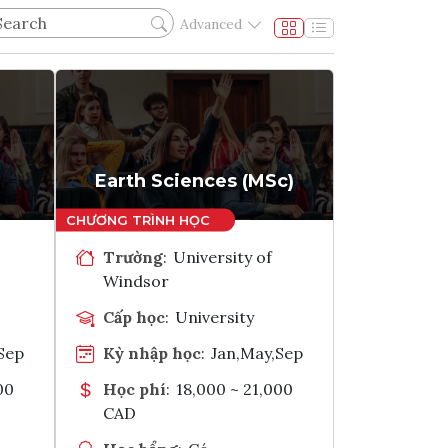
Advanced
Earth Sciences (MSc)
Trường
:
University of
Windsor
Cấp học
:
University
Sep
Kỳ nhập học
:
Jan,May,Sep
00
Học phí
:
18,000 ~ 21,000
CAD