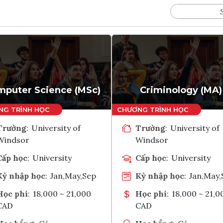
puter Science (MSc)
Criminology (MA)
Trường
:
University of
Trường
:
University of
Windsor
Windsor
Cấp học
:
University
Cấp học
:
University
Kỳ nhập học
:
Jan,May,Sep
Kỳ nhập học
:
Jan,May,
Học phí
:
18,000 ~ 21,000
Học phí
:
18,000 ~ 21,0
CAD
CAD