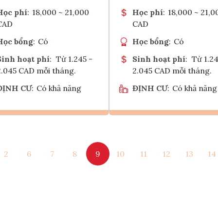
Học phí
:
18,000 ~ 21,000
Học phí
:
18,000 ~ 21,0
CAD
CAD
Học bổng
:
Có
Học bổng
:
Có
Sinh hoạt phí
:
Từ 1.245 -
Sinh hoạt phí
:
Từ 1.24
2.045 CAD mỗi tháng.
2.045 CAD mỗi tháng.
ĐỊNH CƯ
:
Có khả năng
ĐỊNH CƯ
:
Có khả năng
Ghi danh
Ghi danh
2
6
7
8
9
10
11
12
13
14
Tham vấn Interlink
Tham vấn Interlin