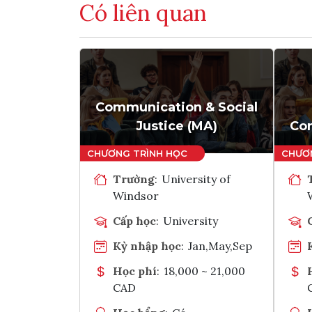
Có liên quan
Communication & Social
Justice (MA)
Com
Trường
:
University of
Windsor
Cấp học
:
University
Kỳ nhập học
:
Jan,May,Sep
Học phí
:
18,000 ~ 21,000
CAD