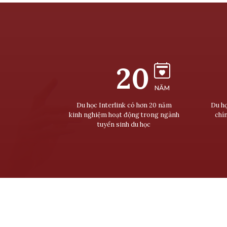
20
NĂM
Du học Interlink có hơn 20 năm
Du họ
kinh nghiệm hoạt động trong ngành
chí
tuyển sinh du học