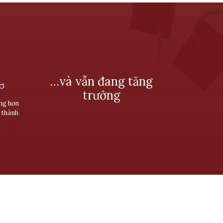
…và vẫn đang tăng
SƠ
trưởng
ùng hơn
 thành