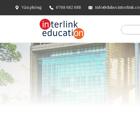
Văn phòng
0768 682 688
info@duhocinterlink.c
@include('frontend.layouts.schema-org', [ 'type' => 'Breadcru
url('/'), ], [ '@type' => 'ListItem', 'position' => 2, 'name' =
=> url()->current(), ], ], ], ])