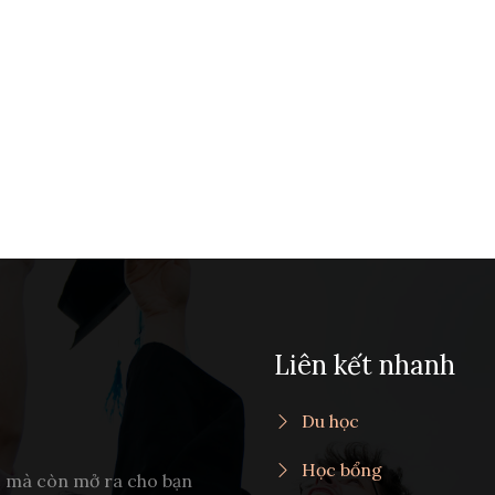
Liên kết nhanh
Du học
Học bổng
c mà còn mở ra cho bạn