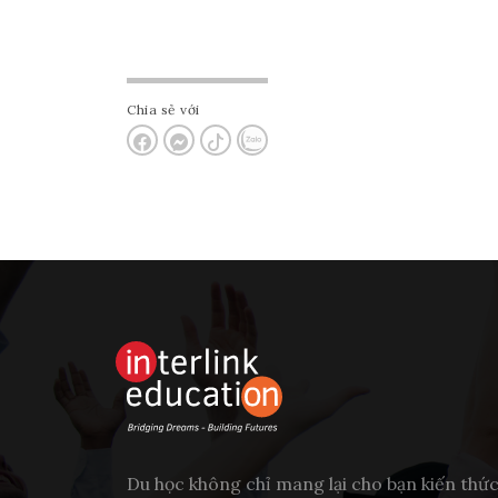
Chia sẻ với
Du học không chỉ mang lại cho bạn kiến thứ