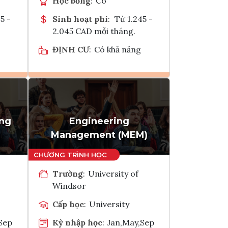
Học bổng
:
Có
5 -
Sinh hoạt phí
:
Từ 1.245 -
2.045 CAD mỗi tháng.
ĐỊNH CƯ
:
Có khả năng
Ghi danh
k
Tham vấn Interlink
ing
Engineering
Management (MEM)
Trường
:
University of
Windsor
Cấp học
:
University
Sep
Kỳ nhập học
:
Jan,May,Sep