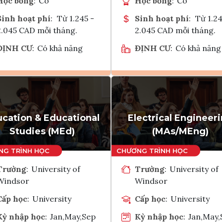
Học bổng
:
Có
Học bổng
:
Có
Sinh hoạt phí
:
Từ 1.245 -
Sinh hoạt phí
:
Từ 1.24
2.045 CAD mỗi tháng.
2.045 CAD mỗi tháng.
ĐỊNH CƯ
:
Có khả năng
ĐỊNH CƯ
:
Có khả năng
Ghi danh
Ghi danh
Tham vấn Interlink
Tham vấn Interlin
cation & Educational
Electrical Engineer
Studies (MEd)
(MAs/MEng)
Trường
:
University of
Trường
:
University of
Windsor
Windsor
Cấp học
:
University
Cấp học
:
University
Kỳ nhập học
:
Jan,May,Sep
Kỳ nhập học
:
Jan,May,