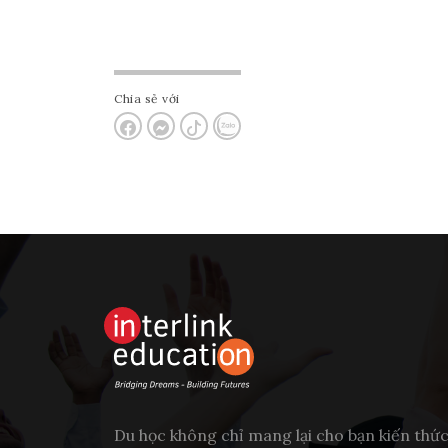
Chia sẻ với
Du học không chỉ mang lại cho bạn kiến thứ