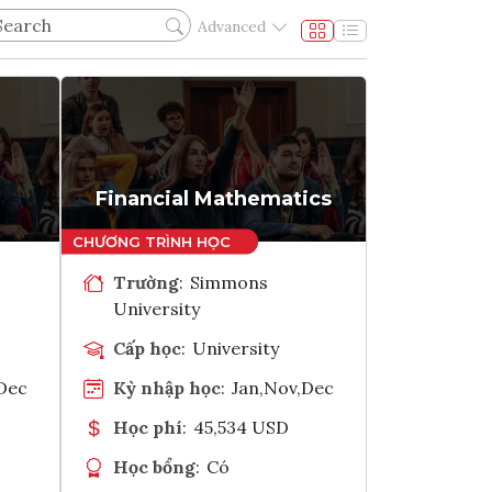
Advanced
Financial Mathematics
Trường
:
Simmons
University
Cấp học
:
University
,Dec
Kỳ nhập học
:
Jan,Nov,Dec
Học phí
:
45,534 USD
Học bổng
:
Có