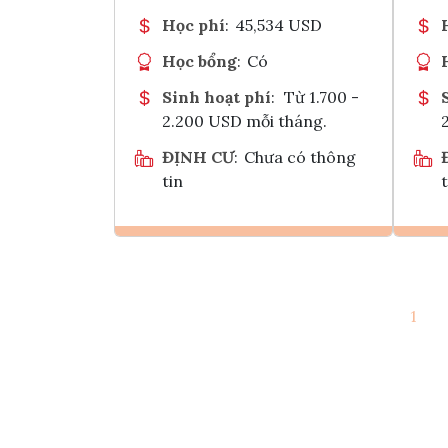
Học phí
:
45,534 USD
Học bổng
:
Có
Sinh hoạt phí
:
Từ 1.700 -
2.200 USD mỗi tháng.
ĐỊNH CƯ
:
Chưa có thông
tin
t
Ghi danh
1
Tham vấn Interlink