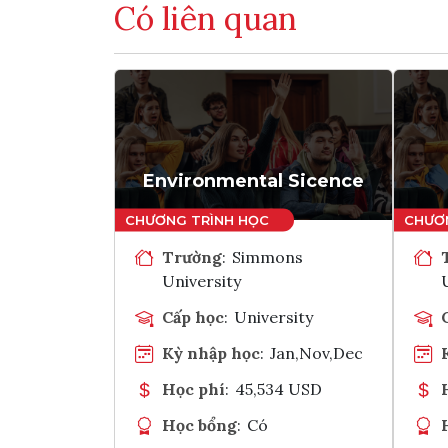
Có liên quan
Environmental Sicence
Trường
:
Simmons
University
Cấp học
:
University
Kỳ nhập học
:
Jan,Nov,Dec
Học phí
:
45,534 USD
Học bổng
:
Có