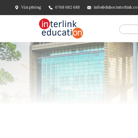
Văn phòng
0768 682 688
info@duhocinterlink.c
@include('frontend.layouts.schema-org', [ 'type' => 'Breadcru
url('/'), ], [ '@type' => 'ListItem', 'position' => 2, 'name' =
=> url()->current(), ], ], ], ])