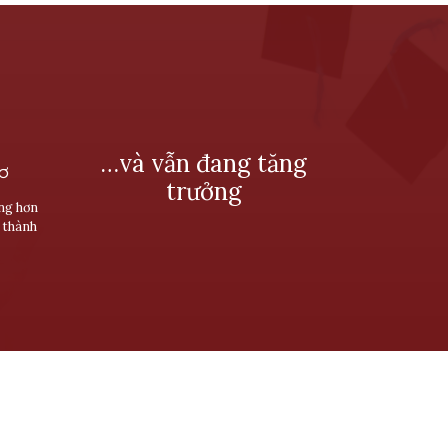
…và vẫn đang tăng
SƠ
trưởng
ùng hơn
 thành