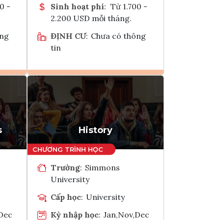
0 -
Sinh hoạt phí
:
Từ 1.700 -
2.200 USD mỗi tháng.
ông
ĐỊNH CƯ
:
Chưa có thông
tin
Ghi danh
k
Tham vấn Interlink
s
History
Trường
:
Simmons
University
Cấp học
:
University
,Dec
Kỳ nhập học
:
Jan,Nov,Dec