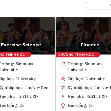
Exercise Science
Finance
Trường
:
Simmons
Trường
:
Simmons
University
University
Cấp học
:
University
Cấp học
:
University
Kỳ nhập học
:
Jan,Nov,Dec
Kỳ nhập học
:
Jan,Nov
Học phí
:
45,534 USD
Học phí
:
45,534 USD
Học bổng
:
Có
Học bổng
:
Có