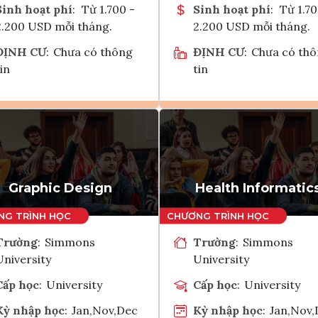
Sinh hoạt phí
:
Từ 1.700 -
Sinh hoạt phí
:
Từ 1.70
2.200 USD mỗi tháng.
2.200 USD mỗi tháng.
ĐỊNH CƯ
:
Chưa có thông
ĐỊNH CƯ
:
Chưa có th
in
tin
Ghi danh
Ghi danh
Tham vấn Interlink
Tham vấn Interlin
Graphic Design
Health Informatic
Trường
:
Simmons
Trường
:
Simmons
University
University
Cấp học
:
University
Cấp học
:
University
Kỳ nhập học
:
Jan,Nov,Dec
Kỳ nhập học
:
Jan,Nov