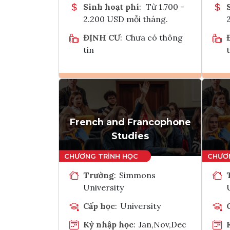
Sinh hoạt phí
:
Từ 1.700 -
2.200 USD mỗi tháng.
ĐỊNH CƯ
:
Chưa có thông
tin
t
Ghi danh
Tham vấn Interlink
French and Francophone
Studies
Trường
:
Simmons
University
Cấp học
:
University
Kỳ nhập học
:
Jan,Nov,Dec