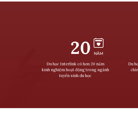
20
NĂM
Du học Interlink có hơn 20 năm
Du họ
kinh nghiệm hoạt động trong ngành
chí
tuyển sinh du học