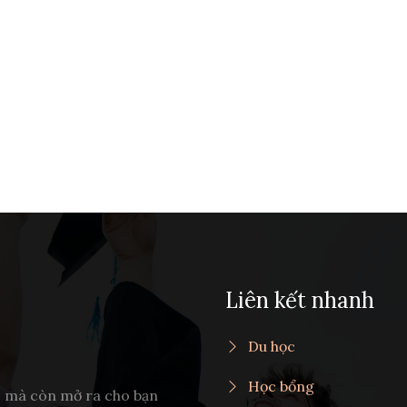
Liên kết nhanh
Du học
Học bổng
c mà còn mở ra cho bạn