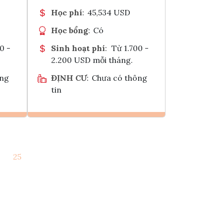
Học phí
:
45,534 USD
Học bổng
:
Có
0 -
Sinh hoạt phí
:
Từ 1.700 -
2.200 USD mỗi tháng.
ông
ĐỊNH CƯ
:
Chưa có thông
tin
Ghi danh
25
k
Tham vấn Interlink