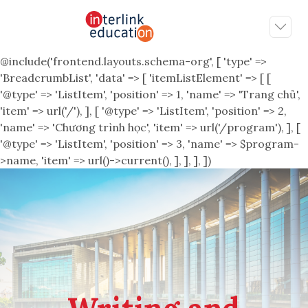
@include('frontend.layouts.schema-org', [ 'type' =>
'BreadcrumbList', 'data' => [ 'itemListElement' => [ [
'@type' => 'ListItem', 'position' => 1, 'name' => 'Trang chủ',
'item' => url('/'), ], [ '@type' => 'ListItem', 'position' => 2,
'name' => 'Chương trình học', 'item' => url('/program'), ], [
'@type' => 'ListItem', 'position' => 3, 'name' => $program-
>name, 'item' => url()->current(), ], ], ], ])