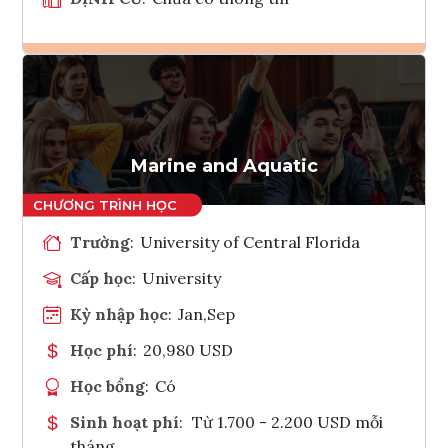
Ghi danh
Tham vấn Interlink
Marine and Aquatic
Trường
:
University of Central Florida
Cấp học
:
University
Kỳ nhập học
:
Jan,Sep
Học phí
:
20,980 USD
Học bổng
:
Có
Sinh hoạt phí
:
Từ 1.700 - 2.200 USD mỗi
tháng.