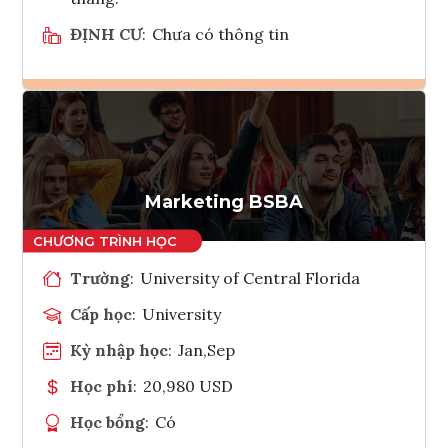
ĐỊNH CƯ
:
Chưa có thông tin
Ghi danh
Tham vấn Interlink
Marketing BSBA
Trường
:
University of Central Florida
Cấp học
:
University
Kỳ nhập học
:
Jan,Sep
Học phí
:
20,980 USD
Học bổng
:
Có