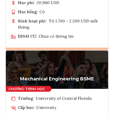
Học phí
:
20,980 USD
Học bổng
:
Có
Sinh hoạt phí
:
Từ 1.700 - 2.200 USD mỗi
tháng.
ĐỊNH CƯ
:
Chưa có thông tin
Ghi danh
Tham vấn Interlink
Mechanical Engineering BSME
Trường
:
University of Central Florida
Cấp học
:
University