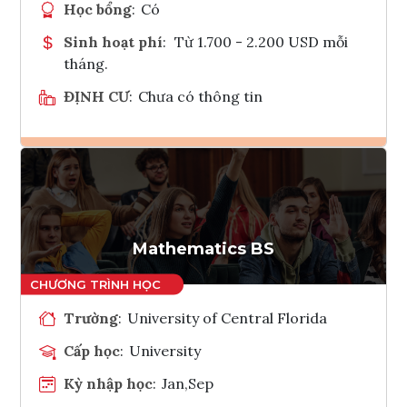
Học bổng
:
Có
Sinh hoạt phí
:
Từ 1.700 - 2.200 USD mỗi
tháng.
ĐỊNH CƯ
:
Chưa có thông tin
Ghi danh
Tham vấn Interlink
Mathematics BS
Trường
:
University of Central Florida
Cấp học
:
University
Kỳ nhập học
:
Jan,Sep