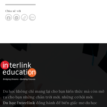
Chia sẻ với
Du học không chỉ mang lại cho bạn kiến thức mà còn mở
ra cho bạn những chân trời mới, những cơ hội mới.
Du học Interlink
đồng hành để biến giấc mơ du học