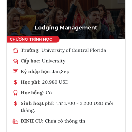
Ghi danh
Tham vấn Interlink
Lodging Management
Trường
:
University of Central Florida
Cấp học
:
University
Kỳ nhập học
:
Jan,Sep
Học phí
:
20,980 USD
Học bổng
:
Có
Sinh hoạt phí
:
Từ 1.700 - 2.200 USD mỗi
tháng.
ĐỊNH CƯ
:
Chưa có thông tin