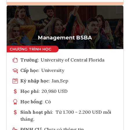
Ghi danh
Tham vấn Interlink
Management BSBA
Trường
:
University of Central Florida
Cấp học
:
University
Kỳ nhập học
:
Jan,Sep
Học phí
:
20,980 USD
Học bổng
:
Có
Sinh hoạt phí
:
Từ 1.700 - 2.200 USD mỗi
tháng.
ĐỊNH CƯ
:
Chưa có thông tin