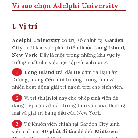
Vì sao chọn Adelphi University
1. Vị trí
Adelphi University
có trụ sở chính tại
Garden
City
, một khu vực phát triển thuộc
Long Island,
New York
. Đây là một trong những khu vực lý
tưởng nhất cho việc học tập và sinh sống.
Long Island
trải dài 118 dặm ra Đại Tây
Dương, mang đến môi trường trong lành và
nhiều hoạt động giải trí ngoài trời cho sinh viên.
Vị trí thuận lợi này cho phép sinh viên dễ
dàng tiếp cận với các trung tâm văn hóa, thương
mại và giải trí hàng đầu của New York.
Từ khuôn viên chính tại Garden City, sinh
viên chỉ mất
40 phút đi tàu
để đến
Midtown