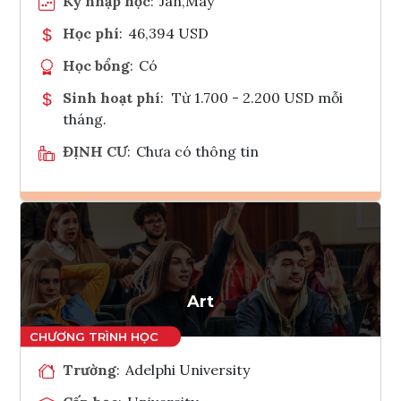
Kỳ nhập học
:
Jan,May
Học phí
:
46,394 USD
Học bổng
:
Có
Sinh hoạt phí
:
Từ 1.700 - 2.200 USD mỗi
tháng.
ĐỊNH CƯ
:
Chưa có thông tin
Ghi danh
Tham vấn Interlink
Art
Trường
:
Adelphi University