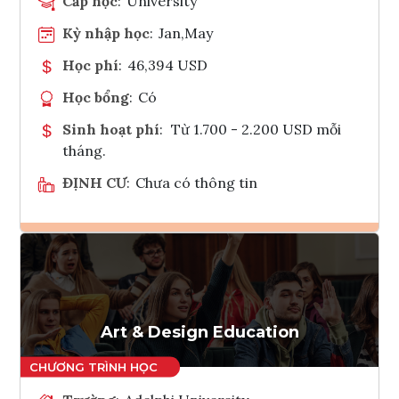
Cấp học
:
University
Kỳ nhập học
:
Jan,May
Học phí
:
46,394 USD
Học bổng
:
Có
Sinh hoạt phí
:
Từ 1.700 - 2.200 USD mỗi
tháng.
ĐỊNH CƯ
:
Chưa có thông tin
Ghi danh
Tham vấn Interlink
Art & Design Education