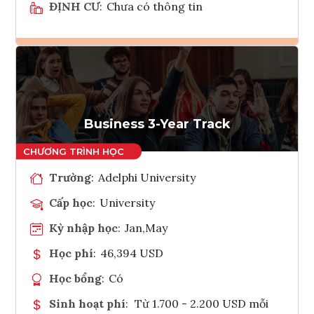
ĐỊNH CƯ
:
Chưa có thông tin
Ghi danh
Tham vấn Interlink
Business 3-Year Track
Trường
:
Adelphi University
Cấp học
:
University
Kỳ nhập học
:
Jan,May
Học phí
:
46,394 USD
Học bổng
:
Có
Sinh hoạt phí
:
Từ 1.700 - 2.200 USD mỗi