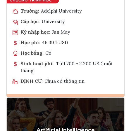
Trường
:
Adelphi University
Cấp học
:
University
Kỳ nhập học
:
Jan,May
Học phí
:
46,394 USD
Học bổng
:
Có
Sinh hoạt phí
:
Từ 1.700 - 2.200 USD mỗi
tháng.
ĐỊNH CƯ
:
Chưa có thông tin
Ghi danh
Tham vấn Interlink
Artificial Intelligence