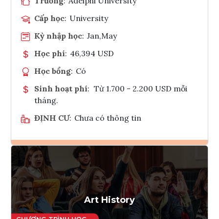
Trường
:
Adelphi University
Cấp học
:
University
Kỳ nhập học
:
Jan,May
Học phí
:
46,394 USD
Học bổng
:
Có
Sinh hoạt phí
:
Từ 1.700 - 2.200 USD mỗi
tháng.
ĐỊNH CƯ
:
Chưa có thông tin
Ghi danh
Tham vấn Interlink
Art History