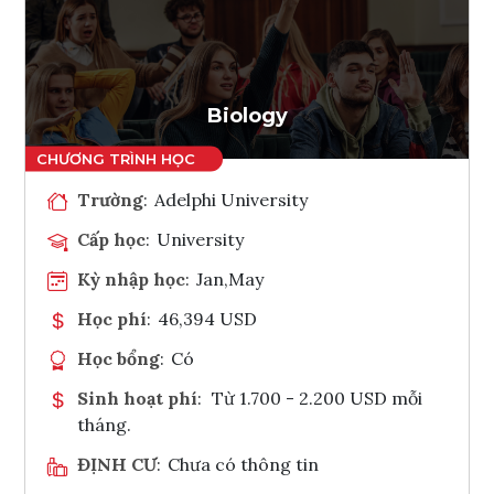
Ghi danh
Tham vấn Interlink
Biology
Trường
:
Adelphi University
Cấp học
:
University
Kỳ nhập học
:
Jan,May
Học phí
:
46,394 USD
Học bổng
:
Có
Sinh hoạt phí
:
Từ 1.700 - 2.200 USD mỗi
tháng.
ĐỊNH CƯ
:
Chưa có thông tin