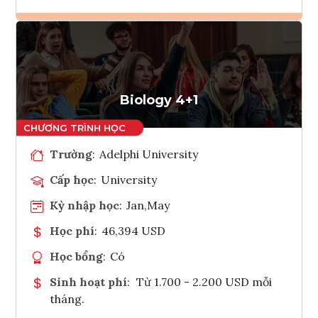
Ghi danh
Tham vấn Interlink
Biology 4+1
Trường
:
Adelphi University
Cấp học
:
University
Kỳ nhập học
:
Jan,May
Học phí
:
46,394 USD
Học bổng
:
Có
Sinh hoạt phí
:
Từ 1.700 - 2.200 USD mỗi
tháng.