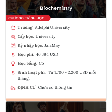
Tham vấn Interlink
Biochemistry
Trường
:
Adelphi University
Cấp học
:
University
Kỳ nhập học
:
Jan,May
Học phí
:
46,394 USD
Học bổng
:
Có
Sinh hoạt phí
:
Từ 1.700 - 2.200 USD mỗi
tháng.
ĐỊNH CƯ
:
Chưa có thông tin
Ghi danh