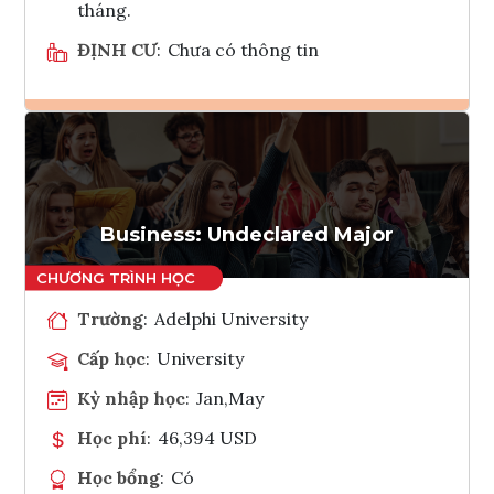
tháng.
ĐỊNH CƯ
:
Chưa có thông tin
Ghi danh
Tham vấn Interlink
Business: Undeclared Major
Trường
:
Adelphi University
Cấp học
:
University
Kỳ nhập học
:
Jan,May
Học phí
:
46,394 USD
Học bổng
:
Có