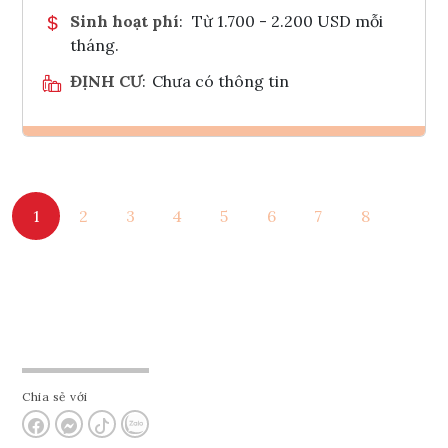
Sinh hoạt phí
:
Từ 1.700 - 2.200 USD mỗi
tháng.
ĐỊNH CƯ
:
Chưa có thông tin
Ghi danh
1
2
3
4
5
6
7
8
Tham vấn Interlink
Chia sẻ với