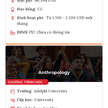
Học phí
:
46,394 USD
Học bổng
:
Có
Sinh hoạt phí
:
Từ 1.700 - 2.200 USD mỗi
tháng.
ĐỊNH CƯ
:
Chưa có thông tin
Ghi danh
Tham vấn Interlink
Anthropology
Trường
:
Adelphi University
Cấp học
:
University