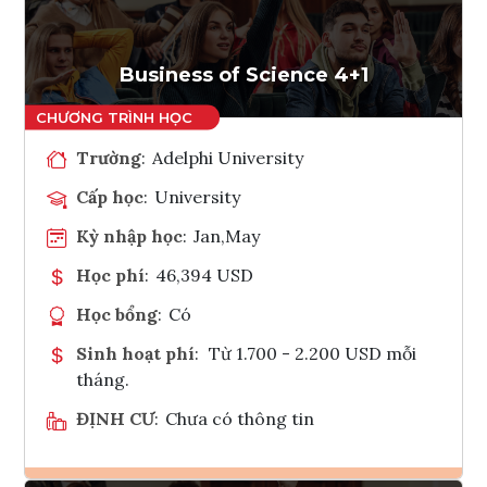
Tham vấn Interlink
Business of Science 4+1
Trường
:
Adelphi University
Cấp học
:
University
Kỳ nhập học
:
Jan,May
Học phí
:
46,394 USD
Học bổng
:
Có
Sinh hoạt phí
:
Từ 1.700 - 2.200 USD mỗi
tháng.
ĐỊNH CƯ
:
Chưa có thông tin