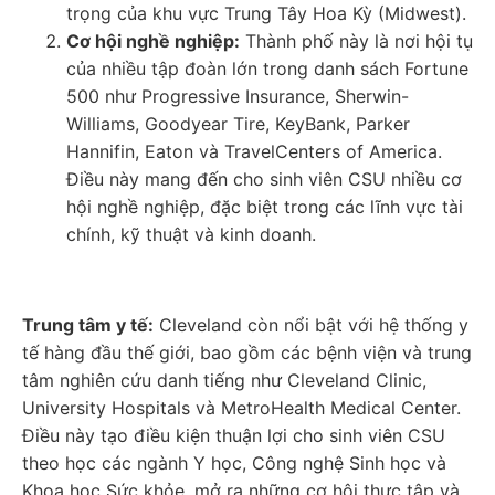
trọng của khu vực Trung Tây Hoa Kỳ (Midwest).
Cơ hội nghề nghiệp:
Thành phố này là nơi hội tụ
của nhiều tập đoàn lớn trong danh sách Fortune
500 như Progressive Insurance, Sherwin-
Williams, Goodyear Tire, KeyBank, Parker
Hannifin, Eaton và TravelCenters of America.
Điều này mang đến cho sinh viên CSU nhiều cơ
hội nghề nghiệp, đặc biệt trong các lĩnh vực tài
chính, kỹ thuật và kinh doanh.
Trung tâm y tế:
Cleveland còn nổi bật với hệ thống y
tế hàng đầu thế giới, bao gồm các bệnh viện và trung
tâm nghiên cứu danh tiếng như Cleveland Clinic,
University Hospitals và MetroHealth Medical Center.
Điều này tạo điều kiện thuận lợi cho sinh viên CSU
theo học các ngành Y học, Công nghệ Sinh học và
Khoa học Sức khỏe, mở ra những cơ hội thực tập và