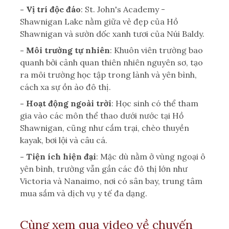
- Vị trí độc đáo
: St. John's Academy -
Shawnigan Lake nằm giữa vẻ đẹp của Hồ
Shawnigan và sườn dốc xanh tươi của Núi Baldy.
- Môi trường tự nhiên
: Khuôn viên trường bao
quanh bởi cảnh quan thiên nhiên nguyên sơ, tạo
ra môi trường học tập trong lành và yên bình,
cách xa sự ồn ào đô thị.
- Hoạt động ngoài trời
: Học sinh có thể tham
gia vào các môn thể thao dưới nước tại Hồ
Shawnigan, cũng như cắm trại, chèo thuyền
kayak, bơi lội và câu cá.
- Tiện ích hiện đại
: Mặc dù nằm ở vùng ngoại ô
yên bình, trường vẫn gần các đô thị lớn như
Victoria và Nanaimo, nơi có sân bay, trung tâm
mua sắm và dịch vụ y tế đa dạng.
Cùng xem qua video về chuyến