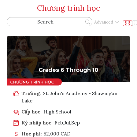
Chương trình học
Advanced
Grades 6 Through 10
Trường
:
St. John's Academy - Shawnigan
Lake
Cấp học
:
High School
Kỳ nhập học
:
Feb,Jul,Sep
Học phí
:
52,000 CAD