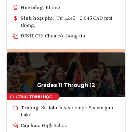
Học bổng
:
Không
Sinh hoạt phí
:
Từ 1.245 - 2.045 CAD mỗi
tháng.
ĐỊNH CƯ
:
Chưa có thông tin
Ghi danh
Tham vấn Interlink
Grades 11 Through 12
Trường
:
St. John's Academy - Shawnigan
Lake
Cấp học
:
High School