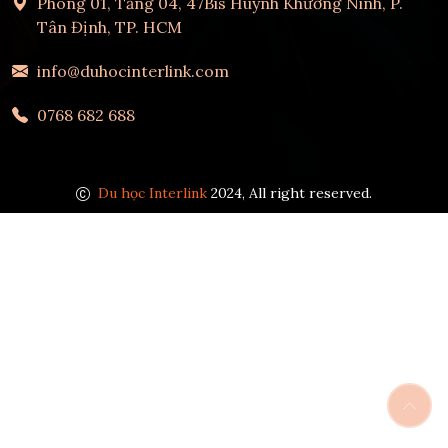
Phòng 01, Tầng 04, 47Bis Huỳnh Khương Ninh, P.
Tân Định, TP. HCM
info@duhocinterlink.com
0768 682 688
Du học Interlink
2024, All right reserved.