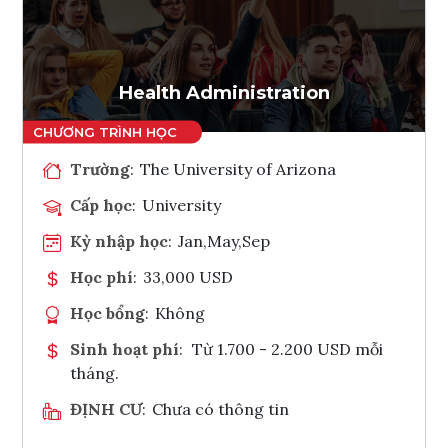
Ghi danh
Tham vấn Interlink
Health Administration
Trường
:
The University of Arizona
Cấp học
:
University
Kỳ nhập học
:
Jan,May,Sep
Học phí
:
33,000 USD
Học bổng
:
Không
Sinh hoạt phí
:
Từ 1.700 - 2.200 USD mỗi
tháng.
ĐỊNH CƯ
:
Chưa có thông tin