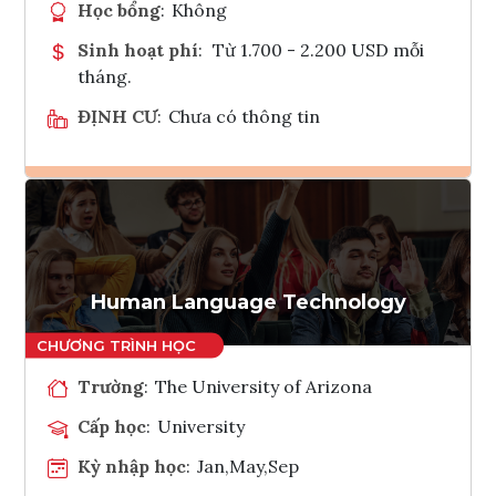
Học bổng
:
Không
Sinh hoạt phí
:
Từ 1.700 - 2.200 USD mỗi
tháng.
ĐỊNH CƯ
:
Chưa có thông tin
Ghi danh
Tham vấn Interlink
Human Language Technology
Trường
:
The University of Arizona
Cấp học
:
University
Kỳ nhập học
:
Jan,May,Sep