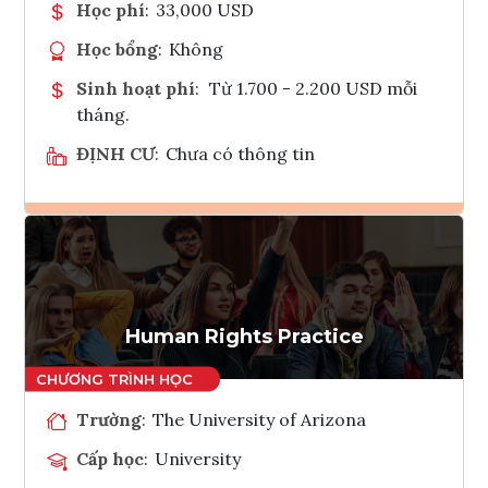
Học phí
:
33,000 USD
Học bổng
:
Không
Sinh hoạt phí
:
Từ 1.700 - 2.200 USD mỗi
tháng.
ĐỊNH CƯ
:
Chưa có thông tin
Ghi danh
Tham vấn Interlink
Human Rights Practice
Trường
:
The University of Arizona
Cấp học
:
University