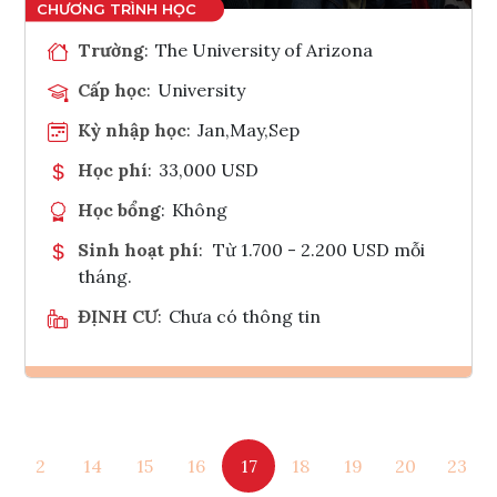
Trường
:
The University of Arizona
Cấp học
:
University
Kỳ nhập học
:
Jan,May,Sep
Học phí
:
33,000 USD
Học bổng
:
Không
Sinh hoạt phí
:
Từ 1.700 - 2.200 USD mỗi
tháng.
ĐỊNH CƯ
:
Chưa có thông tin
Ghi danh
2
14
15
16
17
18
19
20
23
Tham vấn Interlink