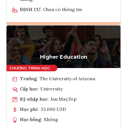
ĐỊNH CƯ
:
Chưa có thông tin
Ghi danh
Tham vấn Interlink
Higher Education
Trường
:
The University of Arizona
Cấp học
:
University
Kỳ nhập học
:
Jan,May,Sep
Học phí
:
33,000 USD
Học bổng
:
Không