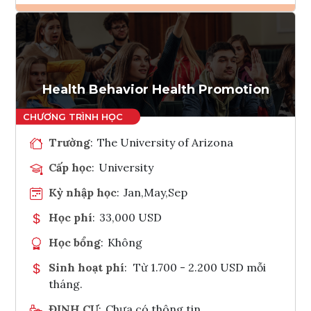
Ghi danh
Tham vấn Interlink
Health Behavior Health Promotion
Trường
:
The University of Arizona
Cấp học
:
University
Kỳ nhập học
:
Jan,May,Sep
Học phí
:
33,000 USD
Học bổng
:
Không
Sinh hoạt phí
:
Từ 1.700 - 2.200 USD mỗi
tháng.
ĐỊNH CƯ
:
Chưa có thông tin