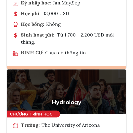
Kỳ nhập học
:
Jan,May,Sep
Học phí
:
33,000 USD
Học bổng
:
Không
Sinh hoạt phí
:
Từ 1.700 - 2.200 USD mỗi
tháng.
ĐỊNH CƯ
:
Chưa có thông tin
Ghi danh
Tham vấn Interlink
Hydrology
Trường
:
The University of Arizona