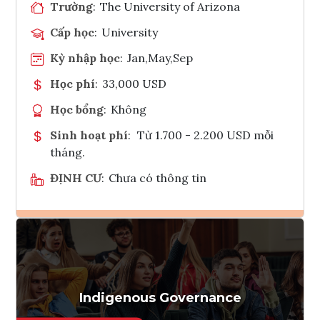
Trường
:
The University of Arizona
Cấp học
:
University
Kỳ nhập học
:
Jan,May,Sep
Học phí
:
33,000 USD
Học bổng
:
Không
Sinh hoạt phí
:
Từ 1.700 - 2.200 USD mỗi
tháng.
ĐỊNH CƯ
:
Chưa có thông tin
Ghi danh
Tham vấn Interlink
Indigenous Governance