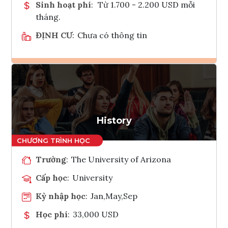
Sinh hoạt phí
:
Từ 1.700 - 2.200 USD mỗi
tháng.
ĐỊNH CƯ
:
Chưa có thông tin
Ghi danh
Tham vấn Interlink
History
Trường
:
The University of Arizona
Cấp học
:
University
Kỳ nhập học
:
Jan,May,Sep
Học phí
:
33,000 USD