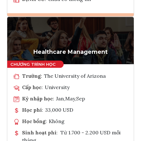
Ghi danh
Tham vấn Interlink
Healthcare Management
Trường
:
The University of Arizona
Cấp học
:
University
Kỳ nhập học
:
Jan,May,Sep
Học phí
:
33,000 USD
Học bổng
:
Không
Sinh hoạt phí
:
Từ 1.700 - 2.200 USD mỗi
tháng.