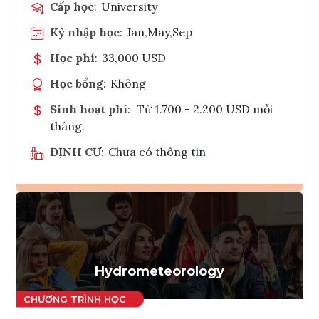
Cấp học
:
University
Kỳ nhập học
:
Jan,May,Sep
Học phí
:
33,000 USD
Học bổng
:
Không
Sinh hoạt phí
:
Từ 1.700 - 2.200 USD mỗi
tháng.
ĐỊNH CƯ
:
Chưa có thông tin
Ghi danh
Tham vấn Interlink
Hydrometeorology