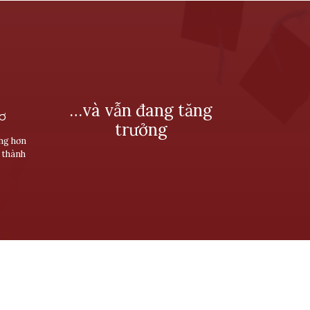
…và vẫn đang tăng
SƠ
trưởng
ùng hơn
 thành