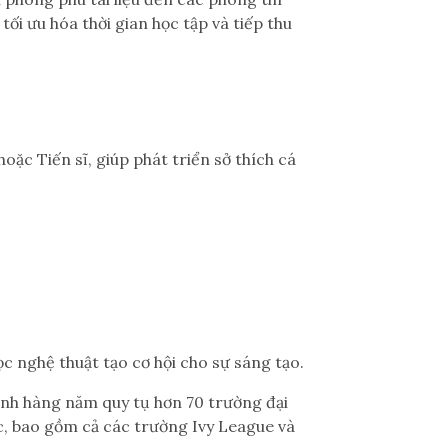
ối ưu hóa thời gian học tập và tiếp thu
oặc Tiến sĩ, giúp phát triển sở thích cá
c nghệ thuật tạo cơ hội cho sự sáng tạo.
sinh hàng năm quy tụ hơn 70 trường đại
c, bao gồm cả các trường Ivy League và