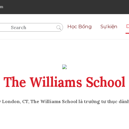
om
Học Bổng
Sự kiện
The Williams School
 London, CT, The Williams School là trường tư thục dành 