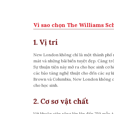
Vì sao chọn The Williams Sc
1. Vị trí
New London không chỉ là một thành phố nh
mát và những bãi biển tuyệt đẹp. Càng tr
Sự thuận tiện này mở ra cho học sinh cơ h
các bảo tàng nghệ thuật cho đến các sự ki
Brown và Columbia, New London không chỉ
cho học sinh.
2. Cơ sơ vật chất
Với khuôn viên rộng lớn lên đến 750 mẫu An