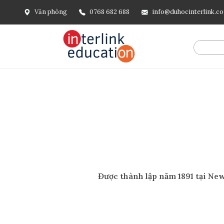
Văn phòng
0768 682 688
info@duhocinterlink.c
Được thành lập năm 1891 tại New