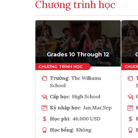
Chương trình học
Grades 10 Through 12
Trường
:
The Williams
School
Cấp học
:
High School
Kỳ nhập học
:
Jan,Mar,Sep
Học phí
:
46,000 USD
Học bổng
:
Không