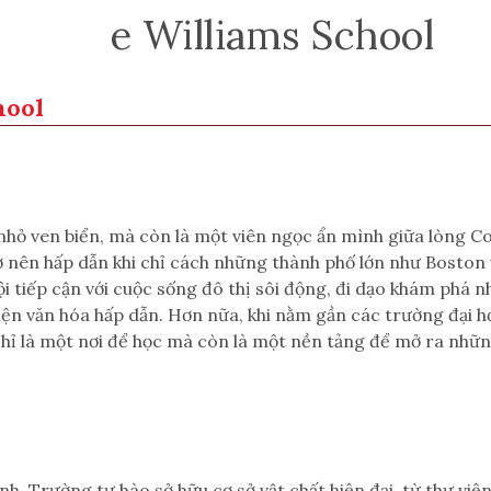
Th
e Williams Scho
ol
hool
ỏ ven biển, mà còn là một viên ngọc ẩn mình giữa lòng Co
ở nên hấp dẫn khi chỉ cách những thành phố lớn như Boston 
ội tiếp cận với cuộc sống đô thị sôi động, đi dạo khám phá
ện văn hóa hấp dẫn. Hơn nữa, khi nằm gần các trường đại họ
 là một nơi để học mà còn là một nền tảng để mở ra những
h. Trường tự hào sở hữu cơ sở vật chất hiện đại, từ thư việ