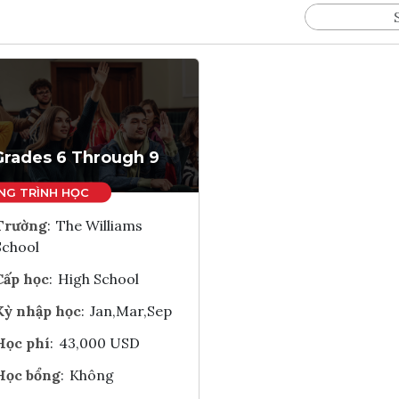
Grades 6 Through 9
Trường
:
The Williams
School
Cấp học
:
High School
Kỳ nhập học
:
Jan,Mar,Sep
Học phí
:
43,000 USD
Học bổng
:
Không