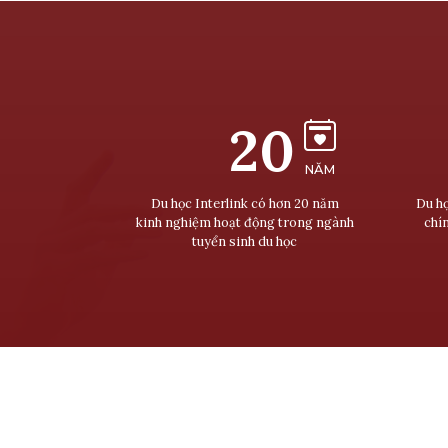
20
NĂM
Du học Interlink có hơn 20 năm
Du họ
kinh nghiệm hoạt động trong ngành
chí
tuyển sinh du học