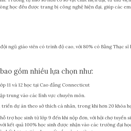
hòng học đều được trang bị công nghệ hiện đại, giúp các em t
ội ngũ giáo viên có trình độ cao, với 80% có Bằng Thạc sĩ h
 bao gồm nhiều lựa chọn như:
lớp 11 và 12 học tại Cao đẳng Connecticut
ập trung vào các lĩnh vực chuyên môn.
triển dự án theo sở thích cá nhân, trong khi hơn 20 khóa họ
ỗ trợ học sinh từ lớp 9 đến khi nộp đơn, với hội chợ tuyển 
 với kết quả 100% học sinh được nhận vào các trường đại họ