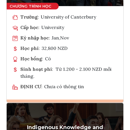
Trường
:
University of Canterbury
Cấp học
:
University
Kỳ nhập học
:
Jan,Nov
Học phí
:
32,800 NZD
Học bổng
:
Có
Sinh hoạt phí
:
Từ 1.200 - 2.100 NZD mỗi
tháng.
ĐỊNH CƯ
:
Chưa có thông tin
Ghi danh
Tham vấn Interlink
Indigenous Knowledge and