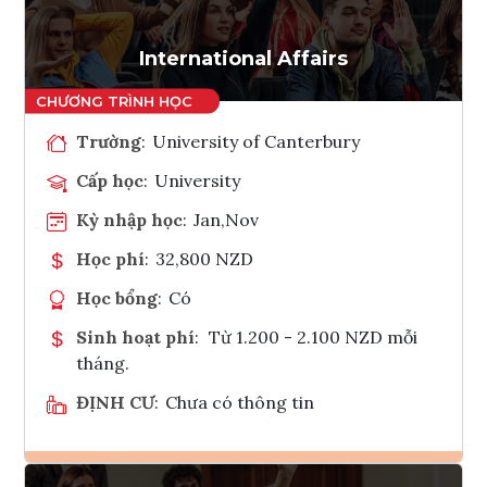
Tham vấn Interlink
International Affairs
Trường
:
University of Canterbury
Cấp học
:
University
Kỳ nhập học
:
Jan,Nov
Học phí
:
32,800 NZD
Học bổng
:
Có
Sinh hoạt phí
:
Từ 1.200 - 2.100 NZD mỗi
tháng.
ĐỊNH CƯ
:
Chưa có thông tin