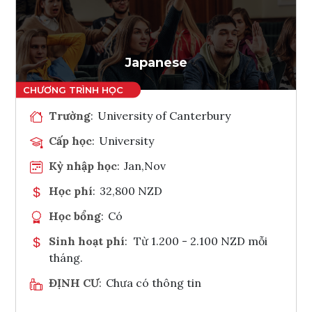
Ghi danh
Tham vấn Interlink
Japanese
Trường
:
University of Canterbury
Cấp học
:
University
Kỳ nhập học
:
Jan,Nov
Học phí
:
32,800 NZD
Học bổng
:
Có
Sinh hoạt phí
:
Từ 1.200 - 2.100 NZD mỗi
tháng.
ĐỊNH CƯ
:
Chưa có thông tin