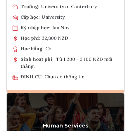
Trường
:
University of Canterbury
Cấp học
:
University
Kỳ nhập học
:
Jan,Nov
Học phí
:
32,800 NZD
Học bổng
:
Có
Sinh hoạt phí
:
Từ 1.200 - 2.100 NZD mỗi
tháng.
ĐỊNH CƯ
:
Chưa có thông tin
Ghi danh
Tham vấn Interlink
Human Services