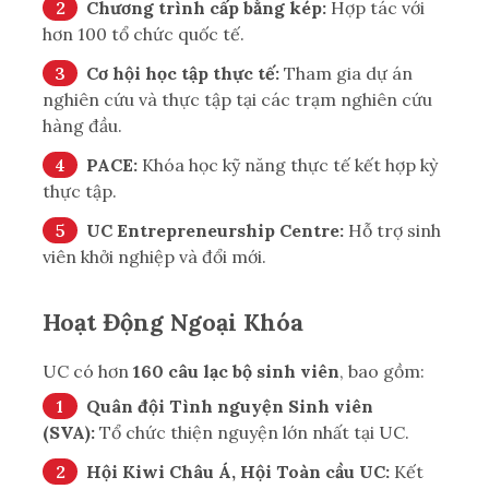
Chương trình cấp bằng kép:
Hợp tác với
hơn 100 tổ chức quốc tế.
Cơ hội học tập thực tế:
Tham gia dự án
nghiên cứu và thực tập tại các trạm nghiên cứu
hàng đầu.
PACE:
Khóa học kỹ năng thực tế kết hợp kỳ
thực tập.
UC Entrepreneurship Centre:
Hỗ trợ sinh
viên khởi nghiệp và đổi mới.
Hoạt Động Ngoại Khóa
UC có hơn
160 câu lạc bộ sinh viên
, bao gồm:
Quân đội Tình nguyện Sinh viên
(SVA):
Tổ chức thiện nguyện lớn nhất tại UC.
Hội Kiwi Châu Á, Hội Toàn cầu UC:
Kết