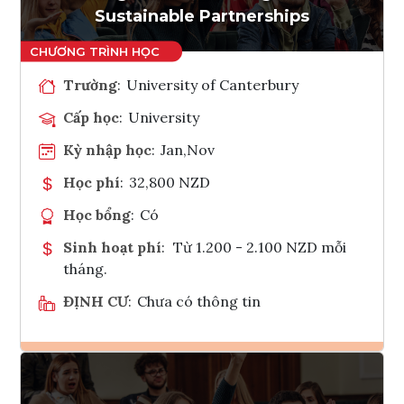
Sustainable Partnerships
Trường
:
University of Canterbury
Cấp học
:
University
Kỳ nhập học
:
Jan,Nov
Học phí
:
32,800 NZD
Học bổng
:
Có
Sinh hoạt phí
:
Từ 1.200 - 2.100 NZD mỗi
tháng.
ĐỊNH CƯ
:
Chưa có thông tin
Ghi danh