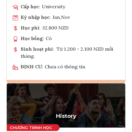
Cấp học
:
University
Kỳ nhập học
:
Jan,Nov
Học phí
:
32,800 NZD
Học bổng
:
Có
Sinh hoạt phí
:
Từ 1.200 - 2.100 NZD mỗi
tháng.
ĐỊNH CƯ
:
Chưa có thông tin
Ghi danh
Tham vấn Interlink
History