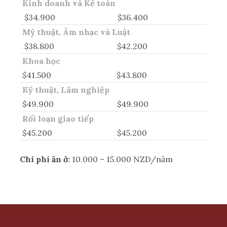
Kinh doanh và Kế toán
$34.900
$36.400
Mỹ thuật, Âm nhạc và Luật
$38.800
$42.200
Khoa học
$41.500
$43.800
Kỹ thuật, Lâm nghiệp
$49.900
$49.900
Rối loạn giao tiếp
$45.200
$45.200
Chi phí ăn ở:
10.000 – 15.000 NZD/năm