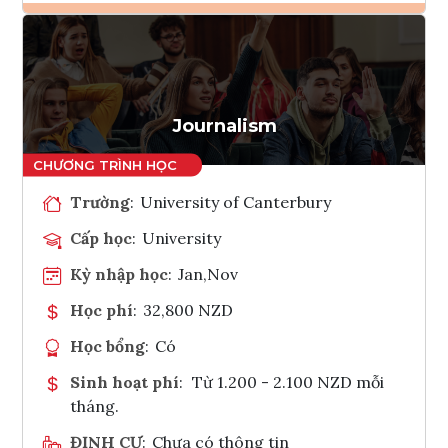
Ghi danh
Tham vấn Interlink
Journalism
Trường
:
University of Canterbury
Cấp học
:
University
Kỳ nhập học
:
Jan,Nov
Học phí
:
32,800 NZD
Học bổng
:
Có
Sinh hoạt phí
:
Từ 1.200 - 2.100 NZD mỗi
tháng.
ĐỊNH CƯ
:
Chưa có thông tin