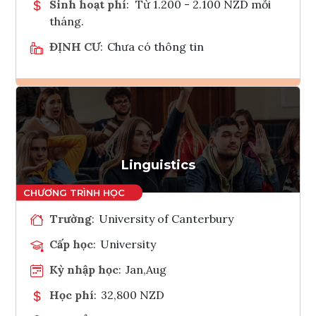
Sinh hoạt phí
:
Từ 1.200 - 2.100 NZD mỗi
tháng.
ĐỊNH CƯ
:
Chưa có thông tin
Ghi danh
Tham vấn Interlink
Linguistics
Trường
:
University of Canterbury
Cấp học
:
University
Kỳ nhập học
:
Jan,Aug
Học phí
:
32,800 NZD