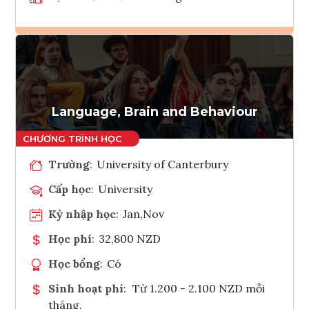
Ghi danh
Tham vấn Interlink
Language, Brain and Behaviour
Trường
:
University of Canterbury
Cấp học
:
University
Kỳ nhập học
:
Jan,Nov
Học phí
:
32,800 NZD
Học bổng
:
Có
Sinh hoạt phí
:
Từ 1.200 - 2.100 NZD mỗi
tháng.