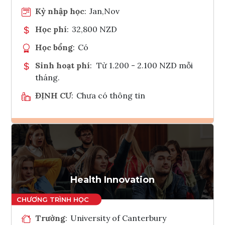
Kỳ nhập học
:
Jan,Nov
Học phí
:
32,800 NZD
Học bổng
:
Có
Sinh hoạt phí
:
Từ 1.200 - 2.100 NZD mỗi
tháng.
ĐỊNH CƯ
:
Chưa có thông tin
Ghi danh
Tham vấn Interlink
Health Innovation
Trường
:
University of Canterbury