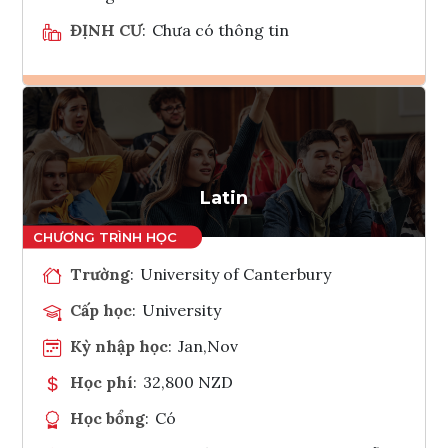
ĐỊNH CƯ
:
Chưa có thông tin
Ghi danh
Tham vấn Interlink
Latin
Trường
:
University of Canterbury
Cấp học
:
University
Kỳ nhập học
:
Jan,Nov
Học phí
:
32,800 NZD
Học bổng
:
Có