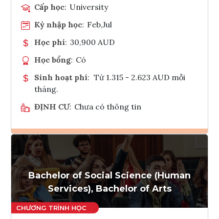
Cấp học
:
University
Kỳ nhập học
:
Feb,Jul
Học phí
:
30,900 AUD
Học bổng
:
Có
Sinh hoạt phí
:
Từ 1.315 - 2.623 AUD mỗi
tháng.
ĐỊNH CƯ
:
Chưa có thông tin
Ghi danh
Tham vấn Interlink
Bachelor of Social Science (Human
Services), Bachelor of Arts