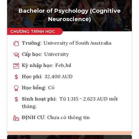
Tham vấn Interlink
Bachelor of Psychology (Cognitive
Neuroscience)
Trường
:
University of South Australia
Cấp học
:
University
Kỳ nhập học
:
Feb,Jul
Học phí
:
32,400 AUD
Học bổng
:
Có
Sinh hoạt phí
:
Từ 1.315 - 2.623 AUD mỗi
tháng.
ĐỊNH CƯ
:
Chưa có thông tin