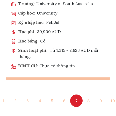
Trường
:
University of South Australia
Cấp học
:
University
Kỳ nhập học
:
Feb,Jul
Học phí
:
30,900 AUD
Học bổng
:
Có
Sinh hoạt phí
:
Từ 1.315 - 2.623 AUD mỗi
tháng.
ĐỊNH CƯ
:
Chưa có thông tin
Ghi danh
1
2
3
4
5
6
7
8
9
10
Tham vấn Interlink