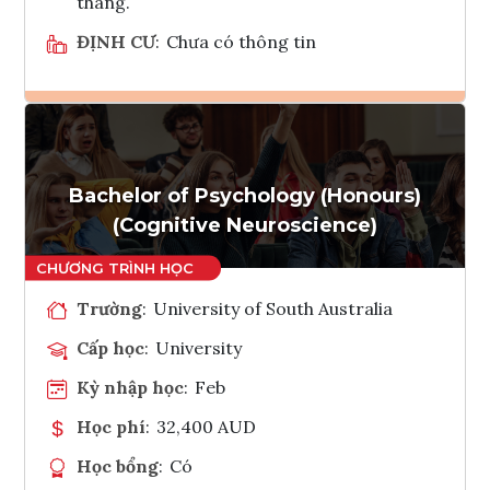
tháng.
ĐỊNH CƯ
:
Chưa có thông tin
Ghi danh
Tham vấn Interlink
Bachelor of Psychology (Honours)
(Cognitive Neuroscience)
Trường
:
University of South Australia
Cấp học
:
University
Kỳ nhập học
:
Feb
Học phí
:
32,400 AUD
Học bổng
:
Có