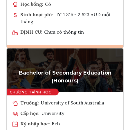
Học bổng
:
Có
Sinh hoạt phí
:
Từ 1.315 - 2.623 AUD mỗi
tháng.
ĐỊNH CƯ
:
Chưa có thông tin
Ghi danh
Tham vấn Interlink
Bachelor of Secondary Education
(Honours)
Trường
:
University of South Australia
Cấp học
:
University
Kỳ nhập học
:
Feb