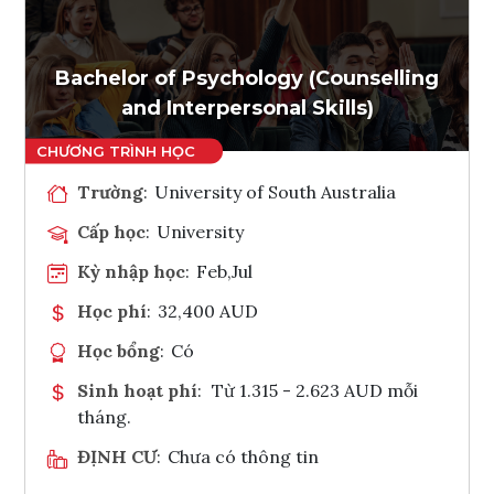
Ghi danh
Tham vấn Interlink
Bachelor of Psychology (Counselling
and Interpersonal Skills)
Trường
:
University of South Australia
Cấp học
:
University
Kỳ nhập học
:
Feb,Jul
Học phí
:
32,400 AUD
Học bổng
:
Có
Sinh hoạt phí
:
Từ 1.315 - 2.623 AUD mỗi
tháng.
ĐỊNH CƯ
:
Chưa có thông tin