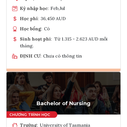
Kỳ nhập học
:
Feb,Jul
Học phí
:
36,450 AUD
Học bổng
:
Có
Sinh hoạt phí
:
Từ 1.315 - 2.623 AUD mỗi
tháng.
ĐỊNH CƯ
:
Chưa có thông tin
Ghi danh
Tham vấn Interlink
Bachelor of Nursing
Trường
:
University of Tasmania