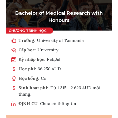
Tham vấn Interlink
Bachelor of Medical Research with
Honours
Trường
:
University of Tasmania
Cấp học
:
University
Kỳ nhập học
:
Feb,Jul
Học phí
:
36,250 AUD
Học bổng
:
Có
Sinh hoạt phí
:
Từ 1.315 - 2.623 AUD mỗi
tháng.
ĐỊNH CƯ
:
Chưa có thông tin