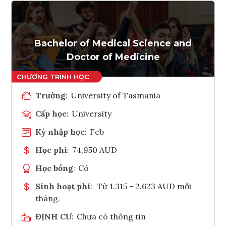
Ghi danh
Tham vấn Interlink
Bachelor of Medical Science and
Doctor of Medicine
Trường
:
University of Tasmania
Cấp học
:
University
Kỳ nhập học
:
Feb
Học phí
:
74,950 AUD
Học bổng
:
Có
Sinh hoạt phí
:
Từ 1.315 - 2.623 AUD mỗi
tháng.
ĐỊNH CƯ
:
Chưa có thông tin