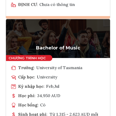
ĐỊNH CƯ
:
Chưa có thông tin
Ghi danh
Tham vấn Interlink
Bachelor of Music
Trường
:
University of Tasmania
Cấp học
:
University
Kỳ nhập học
:
Feb,Jul
Học phí
:
34,950 AUD
Học bổng
:
Có
Sinh hoạt phí
:
Từ 1.315 - 2.623 AUD mỗi