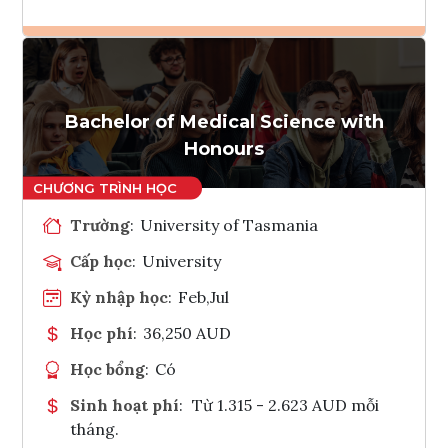
Ghi danh
Tham vấn Interlink
Bachelor of Medical Science with
Honours
Trường
:
University of Tasmania
Cấp học
:
University
Kỳ nhập học
:
Feb,Jul
Học phí
:
36,250 AUD
Học bổng
:
Có
Sinh hoạt phí
:
Từ 1.315 - 2.623 AUD mỗi
tháng.