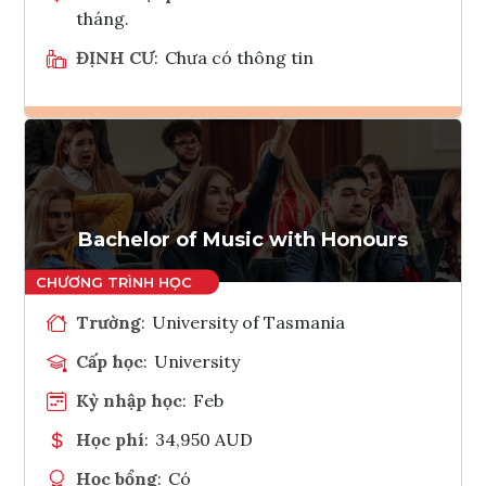
tháng.
ĐỊNH CƯ
:
Chưa có thông tin
Ghi danh
Tham vấn Interlink
Bachelor of Music with Honours
Trường
:
University of Tasmania
Cấp học
:
University
Kỳ nhập học
:
Feb
Học phí
:
34,950 AUD
Học bổng
:
Có