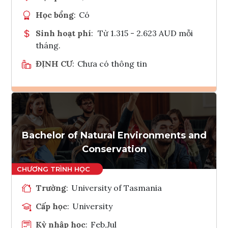
Học bổng
:
Có
Sinh hoạt phí
:
Từ 1.315 - 2.623 AUD mỗi
tháng.
ĐỊNH CƯ
:
Chưa có thông tin
Ghi danh
Tham vấn Interlink
Bachelor of Natural Environments and
Conservation
Trường
:
University of Tasmania
Cấp học
:
University
Kỳ nhập học
:
Feb,Jul