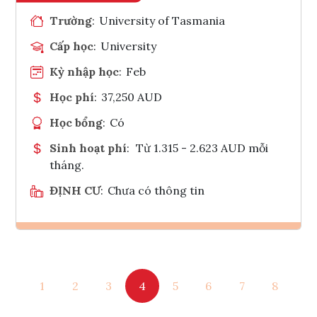
Trường
:
University of Tasmania
Cấp học
:
University
Kỳ nhập học
:
Feb
Học phí
:
37,250 AUD
Học bổng
:
Có
Sinh hoạt phí
:
Từ 1.315 - 2.623 AUD mỗi
tháng.
ĐỊNH CƯ
:
Chưa có thông tin
Ghi danh
1
2
3
4
5
6
7
8
Tham vấn Interlink