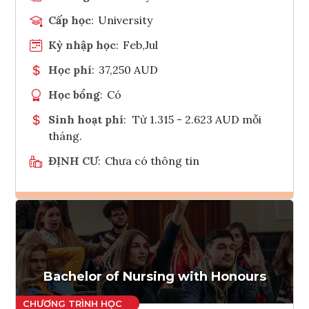
Cấp học
:
University
Kỳ nhập học
:
Feb,Jul
Học phí
:
37,250 AUD
Học bổng
:
Có
Sinh hoạt phí
:
Từ 1.315 - 2.623 AUD mỗi
tháng.
ĐỊNH CƯ
:
Chưa có thông tin
Ghi danh
Tham vấn Interlink
Bachelor of Nursing with Honours