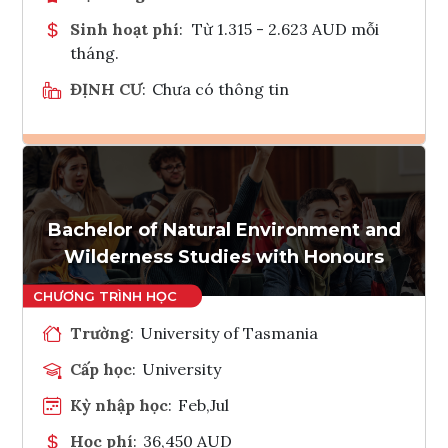
Sinh hoạt phí
:
Từ 1.315 - 2.623 AUD mỗi
tháng.
ĐỊNH CƯ
:
Chưa có thông tin
Ghi danh
Tham vấn Interlink
Bachelor of Natural Environment and
Wilderness Studies with Honours
Trường
:
University of Tasmania
Cấp học
:
University
Kỳ nhập học
:
Feb,Jul
Học phí
:
36,450 AUD