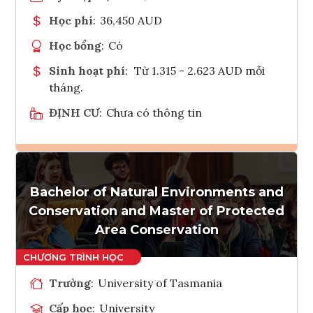
Học phí
:
36,450 AUD
Học bổng
:
Có
Sinh hoạt phí
:
Từ 1.315 - 2.623 AUD mỗi
tháng.
ĐỊNH CƯ
:
Chưa có thông tin
Ghi danh
Bachelor of Natural Environments and
Tham vấn Interlink
Conservation and Master of Protected
Area Conservation
Trường
:
University of Tasmania
Cấp học
:
University