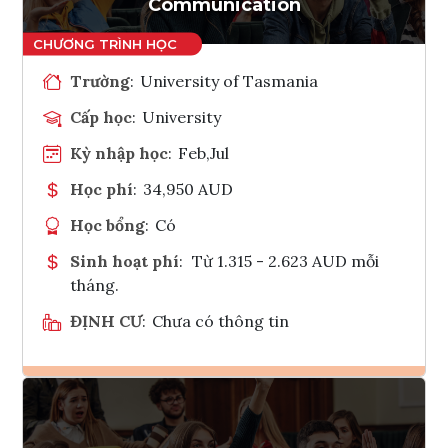
Communication
Trường
:
University of Tasmania
Cấp học
:
University
Kỳ nhập học
:
Feb,Jul
Học phí
:
34,950 AUD
Học bổng
:
Có
Sinh hoạt phí
:
Từ 1.315 - 2.623 AUD mỗi
tháng.
ĐỊNH CƯ
:
Chưa có thông tin
Ghi danh