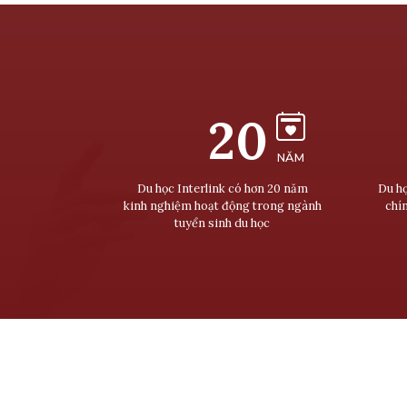
20
NĂM
Du học Interlink có hơn 20 năm
Du họ
kinh nghiệm hoạt động trong ngành
chí
tuyển sinh du học