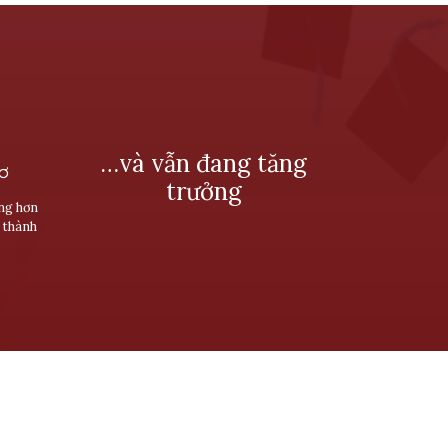
…và vẫn đang tăng
SƠ
trưởng
ùng hơn
 thành