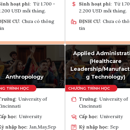
Sinh hoạt phí
:
Từ 1.700 -
Sinh hoạt phí
:
Từ 1.70
2.200 USD mỗi tháng.
2.200 USD mỗi tháng.
ĐỊNH CƯ
:
Chưa có thông
ĐỊNH CƯ
:
Chưa có th
in
tin
Applied Administrat
Ghi danh
Ghi danh
(Healthcare
Tham vấn Interlink
Tham vấn Interlin
Leadership/Manufact
Anthropology
g Technology)
Trường
:
University of
Trường
:
University of
Cincinnati
Cincinnati
Cấp học
:
University
Cấp học
:
University
Kỳ nhập học
:
Jan,May,Sep
Kỳ nhập học
:
Sep