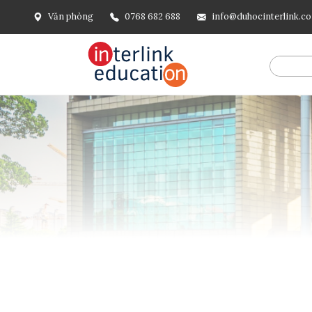
Văn phòng
0768 682 688
info@duhocinterlink.c
@include('frontend.layouts.schema-org', [ 'type' => 'Breadcru
url('/'), ], [ '@type' => 'ListItem', 'position' => 2, 'name' =
=> url()->current(), ], ], ], ])