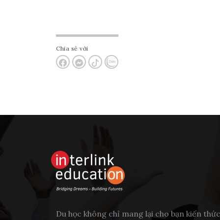
Chia sẻ với
Du học không chỉ mang lại cho bạn kiến thứ