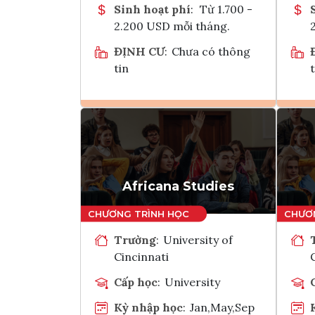
Sinh hoạt phí
:
Từ 1.700 -
2.200 USD mỗi tháng.
ĐỊNH CƯ
:
Chưa có thông
tin
t
Ghi danh
Tham vấn Interlink
Africana Studies
Trường
:
University of
Cincinnati
Cấp học
:
University
Kỳ nhập học
:
Jan,May,Sep