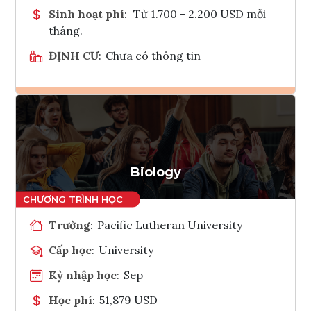
Sinh hoạt phí
:
Từ 1.700 - 2.200 USD mỗi
tháng.
ĐỊNH CƯ
:
Chưa có thông tin
Ghi danh
Tham vấn Interlink
Biology
Trường
:
Pacific Lutheran University
Cấp học
:
University
Kỳ nhập học
:
Sep
Học phí
:
51,879 USD