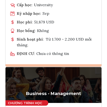
Cấp học
:
University
Kỳ nhập học
:
Sep
Học phí
:
51,879 USD
Học bổng
:
Không
Sinh hoạt phí
:
Từ 1.700 - 2.200 USD mỗi
tháng.
ĐỊNH CƯ
:
Chưa có thông tin
Ghi danh
Tham vấn Interlink
Business - Management