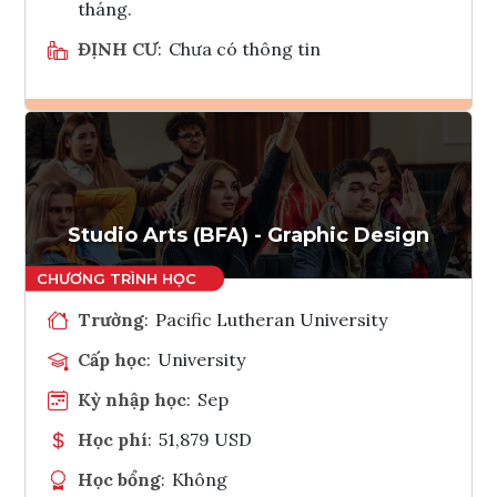
tháng.
ĐỊNH CƯ
:
Chưa có thông tin
Ghi danh
Tham vấn Interlink
Studio Arts (BFA) - Graphic Design
Trường
:
Pacific Lutheran University
Cấp học
:
University
Kỳ nhập học
:
Sep
Học phí
:
51,879 USD
Học bổng
:
Không