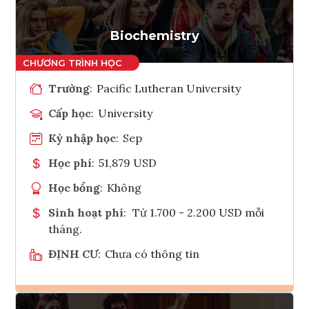
Tham vấn Interlink
Biochemistry
Trường
:
Pacific Lutheran University
Cấp học
:
University
Kỳ nhập học
:
Sep
Học phí
:
51,879 USD
Học bổng
:
Không
Sinh hoạt phí
:
Từ 1.700 - 2.200 USD mỗi
tháng.
ĐỊNH CƯ
:
Chưa có thông tin