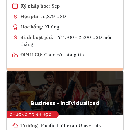
Kỳ nhập học
:
Sep
Học phí
:
51,879 USD
Học bổng
:
Không
Sinh hoạt phí
:
Từ 1.700 - 2.200 USD mỗi
tháng.
ĐỊNH CƯ
:
Chưa có thông tin
Ghi danh
Tham vấn Interlink
Business - Individualized
Trường
:
Pacific Lutheran University