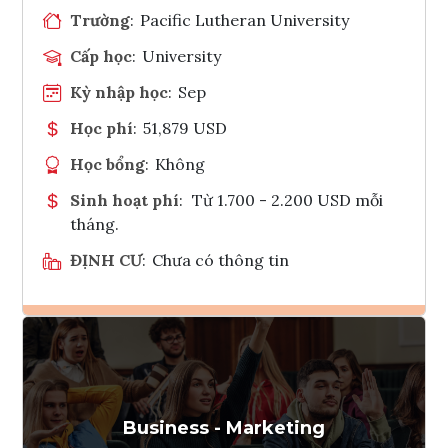
Trường
:
Pacific Lutheran University
Cấp học
:
University
Kỳ nhập học
:
Sep
Học phí
:
51,879 USD
Học bổng
:
Không
Sinh hoạt phí
:
Từ 1.700 - 2.200 USD mỗi
tháng.
ĐỊNH CƯ
:
Chưa có thông tin
Ghi danh
Tham vấn Interlink
Business - Marketing