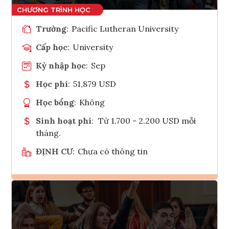
Trường
:
Pacific Lutheran University
Cấp học
:
University
Kỳ nhập học
:
Sep
Học phí
:
51,879 USD
Học bổng
:
Không
Sinh hoạt phí
:
Từ 1.700 - 2.200 USD mỗi
tháng.
ĐỊNH CƯ
:
Chưa có thông tin
Ghi danh
Tham vấn Interlink