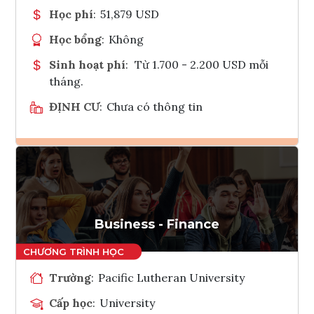
Học phí
:
51,879 USD
Học bổng
:
Không
Sinh hoạt phí
:
Từ 1.700 - 2.200 USD mỗi
tháng.
ĐỊNH CƯ
:
Chưa có thông tin
Ghi danh
Tham vấn Interlink
Business - Finance
Trường
:
Pacific Lutheran University
Cấp học
:
University