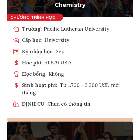
Chemistry
Trường
:
Pacific Lutheran University
Cấp học
:
University
Kỳ nhập học
:
Sep
Học phí
:
51,879 USD
Học bổng
:
Không
Sinh hoạt phí
:
Từ 1.700 - 2.200 USD mỗi
tháng.
ĐỊNH CƯ
:
Chưa có thông tin
Ghi danh