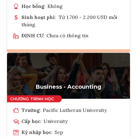
Học bổng
:
Không
Sinh hoạt phí
:
Từ 1.700 - 2.200 USD mỗi
tháng.
ĐỊNH CƯ
:
Chưa có thông tin
Ghi danh
Tham vấn Interlink
Business - Accounting
Trường
:
Pacific Lutheran University
Cấp học
:
University
Kỳ nhập học
:
Sep