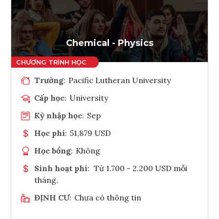
Ghi danh
Tham vấn Interlink
Chemical - Physics
Trường
:
Pacific Lutheran University
Cấp học
:
University
Kỳ nhập học
:
Sep
Học phí
:
51,879 USD
Học bổng
:
Không
Sinh hoạt phí
:
Từ 1.700 - 2.200 USD mỗi
tháng.
ĐỊNH CƯ
:
Chưa có thông tin