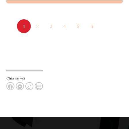
Ghi danh
1
2
3
4
5
6
Tham vấn Interlink
Chia sẻ với