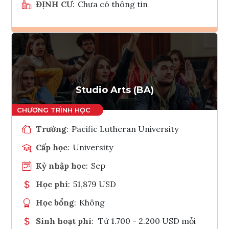
ĐỊNH CƯ
:
Chưa có thông tin
Ghi danh
Tham vấn Interlink
Studio Arts (BA)
Trường
:
Pacific Lutheran University
Cấp học
:
University
Kỳ nhập học
:
Sep
Học phí
:
51,879 USD
Học bổng
:
Không
Sinh hoạt phí
:
Từ 1.700 - 2.200 USD mỗi