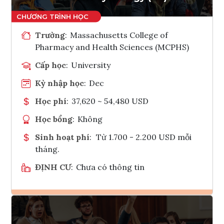
Trường
:
Massachusetts College of
Pharmacy and Health Sciences (MCPHS)
Cấp học
:
University
Kỳ nhập học
:
Dec
Học phí
:
37,620 ~ 54,480 USD
Học bổng
:
Không
Sinh hoạt phí
:
Từ 1.700 - 2.200 USD mỗi
tháng.
ĐỊNH CƯ
:
Chưa có thông tin
Ghi danh