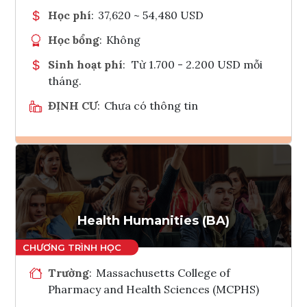
Học phí
:
37,620 ~ 54,480 USD
Học bổng
:
Không
Sinh hoạt phí
:
Từ 1.700 - 2.200 USD mỗi
tháng.
ĐỊNH CƯ
:
Chưa có thông tin
Ghi danh
Tham vấn Interlink
Health Humanities (BA)
Trường
:
Massachusetts College of
Pharmacy and Health Sciences (MCPHS)