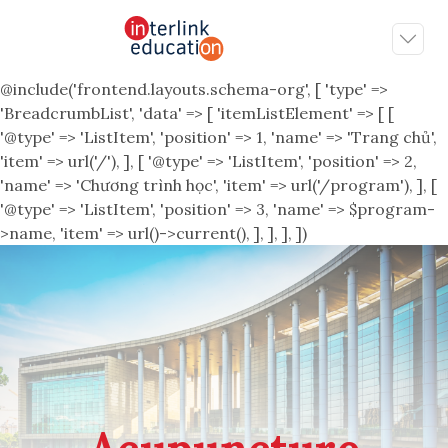
@include('frontend.layouts.schema-org', [ 'type' =>
'BreadcrumbList', 'data' => [ 'itemListElement' => [ [
'@type' => 'ListItem', 'position' => 1, 'name' => 'Trang chủ',
'item' => url('/'), ], [ '@type' => 'ListItem', 'position' => 2,
'name' => 'Chương trình học', 'item' => url('/program'), ], [
'@type' => 'ListItem', 'position' => 3, 'name' => $program-
>name, 'item' => url()->current(), ], ], ], ])