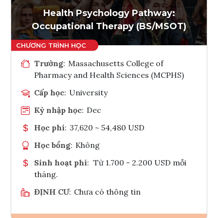
Tham vấn Interlink
Health Psychology Pathway:
Occupational Therapy (BS/MSOT)
Trường
:
Massachusetts College of
Pharmacy and Health Sciences (MCPHS)
Cấp học
:
University
Kỳ nhập học
:
Dec
Học phí
:
37,620 ~ 54,480 USD
Học bổng
:
Không
Sinh hoạt phí
:
Từ 1.700 - 2.200 USD mỗi
tháng.
ĐỊNH CƯ
:
Chưa có thông tin