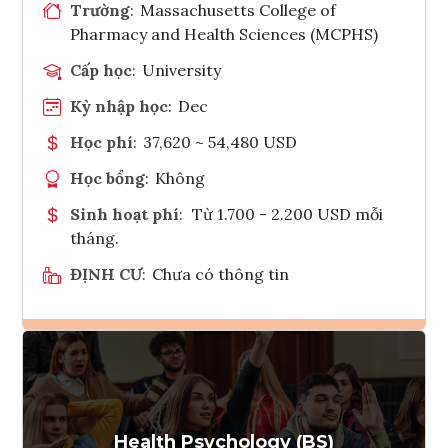
Trường
:
Massachusetts College of
Pharmacy and Health Sciences (MCPHS)
Cấp học
:
University
Kỳ nhập học
:
Dec
Học phí
:
37,620 ~ 54,480 USD
Học bổng
:
Không
Sinh hoạt phí
:
Từ 1.700 - 2.200 USD mỗi
tháng.
ĐỊNH CƯ
:
Chưa có thông tin
Ghi danh
Tham vấn Interlink
Health Psychology (BS)