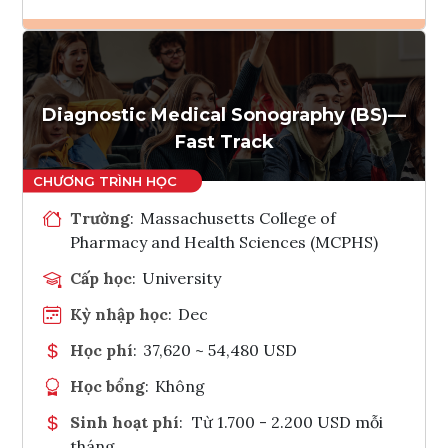
Ghi danh
Tham vấn Interlink
Diagnostic Medical Sonography (BS)—
Fast Track
Trường
:
Massachusetts College of
Pharmacy and Health Sciences (MCPHS)
Cấp học
:
University
Kỳ nhập học
:
Dec
Học phí
:
37,620 ~ 54,480 USD
Học bổng
:
Không
Sinh hoạt phí
:
Từ 1.700 - 2.200 USD mỗi
tháng.