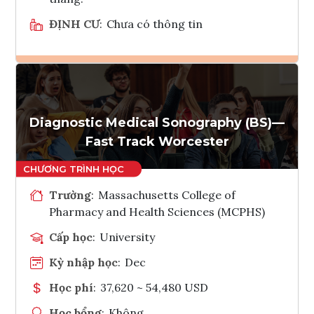
ĐỊNH CƯ
:
Chưa có thông tin
Ghi danh
Tham vấn Interlink
Diagnostic Medical Sonography (BS)—
Fast Track Worcester
Trường
:
Massachusetts College of
Pharmacy and Health Sciences (MCPHS)
Cấp học
:
University
Kỳ nhập học
:
Dec
Học phí
:
37,620 ~ 54,480 USD
Học bổng
:
Không