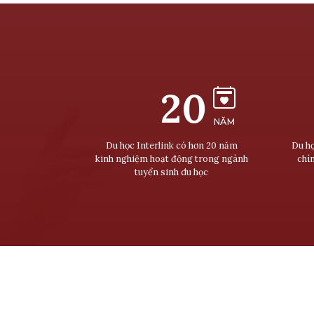
20
NĂM
Du học Interlink có hơn 20 năm
Du họ
kinh nghiệm hoạt động trong ngành
chí
tuyển sinh du học