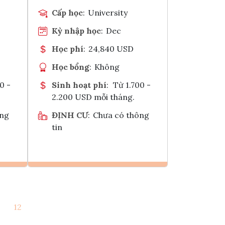
Cấp học
:
University
Kỳ nhập học
:
Dec
Học phí
:
24,840 USD
Học bổng
:
Không
0 -
Sinh hoạt phí
:
Từ 1.700 -
2.200 USD mỗi tháng.
ông
ĐỊNH CƯ
:
Chưa có thông
tin
Ghi danh
12
k
Tham vấn Interlink