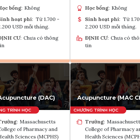
Học bổng
:
Không
Học bổng
:
Không
Sinh hoạt phí
:
Từ 1.700 -
Sinh hoạt phí
:
Từ 1.70
2.200 USD mỗi tháng.
2.200 USD mỗi tháng.
ĐỊNH CƯ
:
Chưa có thông
ĐỊNH CƯ
:
Chưa có th
in
tin
Ghi danh
Ghi danh
Tham vấn Interlink
Tham vấn Interlin
Acupuncture (DAC)
Acupuncture (MAC C
Trường
:
Massachusetts
Trường
:
Massachuset
College of Pharmacy and
College of Pharmacy a
Health Sciences (MCPHS)
Health Sciences (MCP