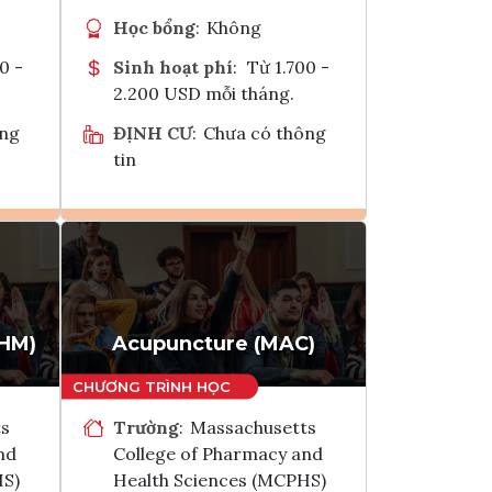
Học bổng
:
Không
0 -
Sinh hoạt phí
:
Từ 1.700 -
2.200 USD mỗi tháng.
ông
ĐỊNH CƯ
:
Chưa có thông
tin
Ghi danh
k
Tham vấn Interlink
HM)
Acupuncture (MAC)
ts
Trường
:
Massachusetts
nd
College of Pharmacy and
HS)
Health Sciences (MCPHS)