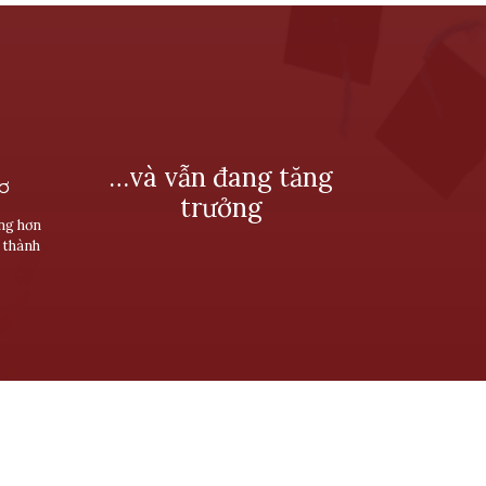
…và vẫn đang tăng
SƠ
trưởng
ùng hơn
 thành