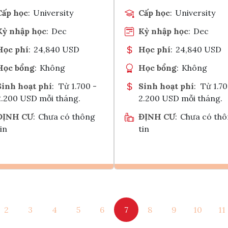
Cấp học
:
University
Cấp học
:
University
Kỳ nhập học
:
Dec
Kỳ nhập học
:
Dec
Học phí
:
24,840 USD
Học phí
:
24,840 USD
Học bổng
:
Không
Học bổng
:
Không
Sinh hoạt phí
:
Từ 1.700 -
Sinh hoạt phí
:
Từ 1.70
2.200 USD mỗi tháng.
2.200 USD mỗi tháng.
ĐỊNH CƯ
:
Chưa có thông
ĐỊNH CƯ
:
Chưa có th
in
tin
Ghi danh
Ghi danh
2
3
4
5
6
7
8
9
10
11
Tham vấn Interlink
Tham vấn Interlin