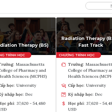
Radiation Therapy (
diation Therapy (BS)
Fast Track
Trường
:
Massachusetts
Trường
:
Massachuset
College of Pharmacy and
College of Pharmacy a
Health Sciences (MCPHS)
Health Sciences (MCP
Cấp học
:
University
Cấp học
:
University
Kỳ nhập học
:
Dec
Kỳ nhập học
:
Dec
Học phí
:
37,620 ~ 54,480
Học phí
:
37,620 ~ 54,4
USD
USD