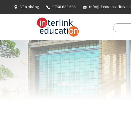
Văn phòng
0768 682 688
info@duhocinterlink.c
@include('frontend.layouts.schema-org', [ 'type' => 'Breadcru
url('/'), ], [ '@type' => 'ListItem', 'position' => 2, 'name' =
=> url()->current(), ], ], ], ])