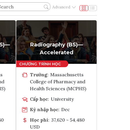
Advanced
BS)—
Radiography (BS)—
Accelerated
ts
Trường
:
Massachusetts
nd
College of Pharmacy and
HS)
Health Sciences (MCPHS)
Cấp học
:
University
Kỳ nhập học
:
Dec
80
Học phí
:
37,620 ~ 54,480
USD