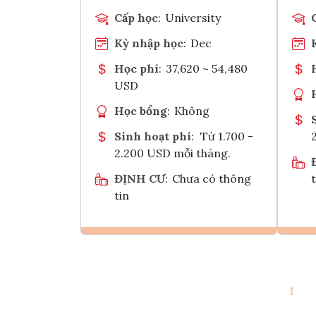
Cấp học
:
University
Kỳ nhập học
:
Dec
Học phí
:
37,620 ~ 54,480
USD
Học bổng
:
Không
Sinh hoạt phí
:
Từ 1.700 -
2.200 USD mỗi tháng.
ĐỊNH CƯ
:
Chưa có thông
t
tin
Ghi danh
1
Tham vấn Interlink