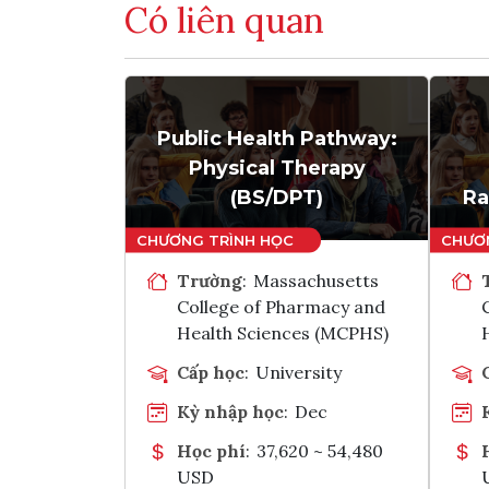
Có liên quan
Public Health Pathway:
Physical Therapy
(BS/DPT)
Ra
Trường
:
Massachusetts
College of Pharmacy and
Health Sciences (MCPHS)
Cấp học
:
University
Kỳ nhập học
:
Dec
Học phí
:
37,620 ~ 54,480
USD