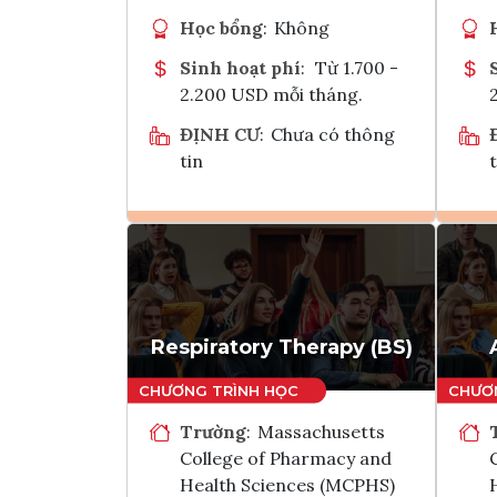
Học bổng
:
Không
Sinh hoạt phí
:
Từ 1.700 -
2.200 USD mỗi tháng.
ĐỊNH CƯ
:
Chưa có thông
tin
t
Ghi danh
Tham vấn Interlink
Respiratory Therapy (BS)
Trường
:
Massachusetts
College of Pharmacy and
Health Sciences (MCPHS)