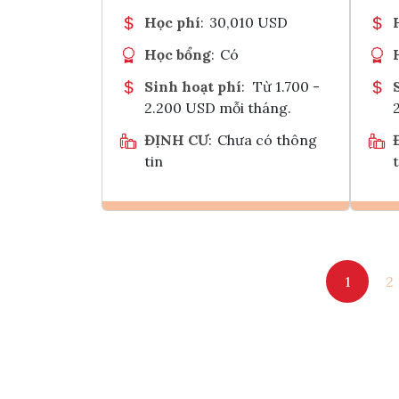
Học phí
:
30,010 USD
Học bổng
:
Có
Sinh hoạt phí
:
Từ 1.700 -
2.200 USD mỗi tháng.
ĐỊNH CƯ
:
Chưa có thông
tin
t
Ghi danh
1
2
Tham vấn Interlink