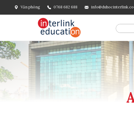
Văn phòng
0768 682 688
info@duhocinterlink.c
@include('frontend.layouts.schema-org', [ 'type' => 'Breadcru
url('/'), ], [ '@type' => 'ListItem', 'position' => 2, 'name' =
=> url()->current(), ], ], ], ])
A