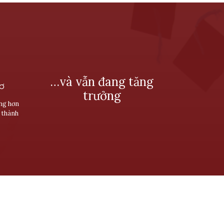
…và vẫn đang tăng
SƠ
trưởng
ùng hơn
 thành