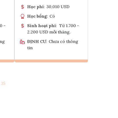
Học phí
:
30,010 USD
Học bổng
:
Có
0 -
Sinh hoạt phí
:
Từ 1.700 -
2.200 USD mỗi tháng.
ông
ĐỊNH CƯ
:
Chưa có thông
tin
Ghi danh
35
k
Tham vấn Interlink