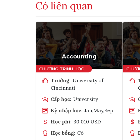
Có liên quan
Accounting
Trường
:
University of
Cincinnati
Cấp học
:
University
Kỳ nhập học
:
Jan,May,Sep
Học phí
:
30,010 USD
Học bổng
:
Có