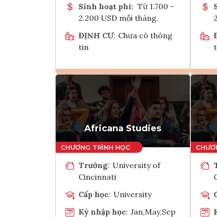
Sinh hoạt phí
:
Từ 1.700 -
2.200 USD mỗi tháng.
ĐỊNH CƯ
:
Chưa có thông
tin
t
Ghi danh
Tham vấn Interlink
Africana Studies
Trường
:
University of
Cincinnati
Cấp học
:
University
Kỳ nhập học
:
Jan,May,Sep