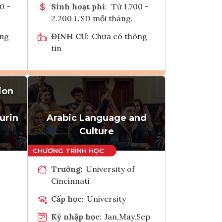
0 -
Sinh hoạt phí
:
Từ 1.700 -
2.200 USD mỗi tháng.
ông
ĐỊNH CƯ
:
Chưa có thông
tin
ion
Ghi danh
k
Tham vấn Interlink
urin
Arabic Language and
Culture
Trường
:
University of
Cincinnati
Cấp học
:
University
Kỳ nhập học
:
Jan,May,Sep