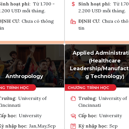
Sinh hoạt phí
:
Từ 1.700 -
Sinh hoạt phí
:
Từ 1.70
2.200 USD mỗi tháng.
2.200 USD mỗi tháng.
ĐỊNH CƯ
:
Chưa có thông
ĐỊNH CƯ
:
Chưa có th
in
tin
Applied Administrat
Ghi danh
Ghi danh
(Healthcare
Tham vấn Interlink
Tham vấn Interlin
Leadership/Manufact
Anthropology
g Technology)
Trường
:
University of
Trường
:
University of
Cincinnati
Cincinnati
Cấp học
:
University
Cấp học
:
University
Kỳ nhập học
:
Jan,May,Sep
Kỳ nhập học
:
Sep