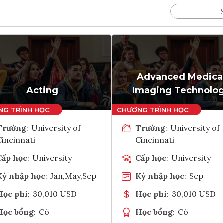
Advanced Medica
Acting
Imaging Technolo
Trường
:
University of
Trường
:
University of
Cincinnati
Cincinnati
Cấp học
:
University
Cấp học
:
University
Kỳ nhập học
:
Jan,May,Sep
Kỳ nhập học
:
Sep
Học phí
:
30,010 USD
Học phí
:
30,010 USD
Học bổng
:
Có
Học bổng
:
Có