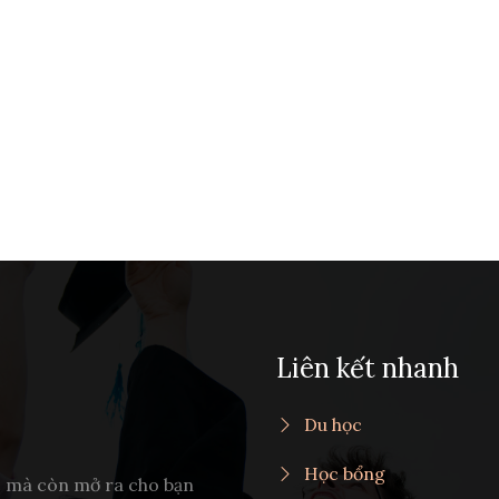
Liên kết nhanh
Du học
Học bổng
c mà còn mở ra cho bạn