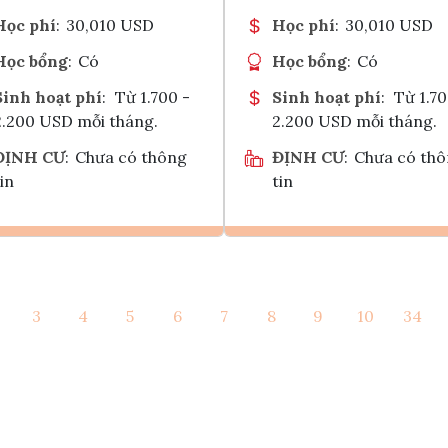
Học phí
:
30,010 USD
Học phí
:
30,010 USD
Học bổng
:
Có
Học bổng
:
Có
Sinh hoạt phí
:
Từ 1.700 -
Sinh hoạt phí
:
Từ 1.70
2.200 USD mỗi tháng.
2.200 USD mỗi tháng.
ĐỊNH CƯ
:
Chưa có thông
ĐỊNH CƯ
:
Chưa có th
in
tin
Ghi danh
Ghi danh
3
4
5
6
7
8
9
10
34
Tham vấn Interlink
Tham vấn Interlin