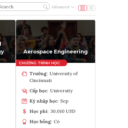
Advanced
l
gy
Aerospace Engineering
Trường
:
University of
Cincinnati
Cấp học
:
University
Kỳ nhập học
:
Sep
Học phí
:
30,010 USD
Học bổng
:
Có