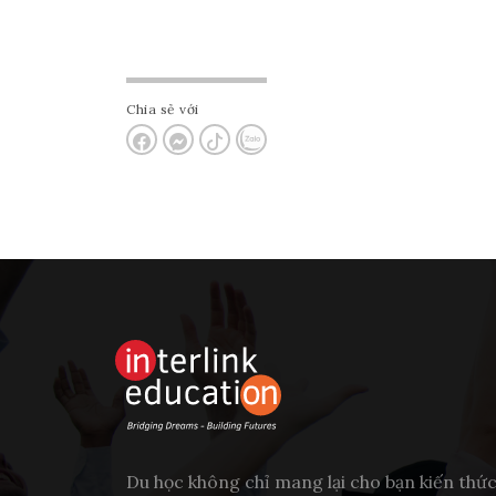
Chia sẻ với
Du học không chỉ mang lại cho bạn kiến thứ