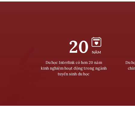
20
NĂM
Du học Interlink có hơn 20 năm
Du họ
kinh nghiệm hoạt động trong ngành
chí
tuyển sinh du học