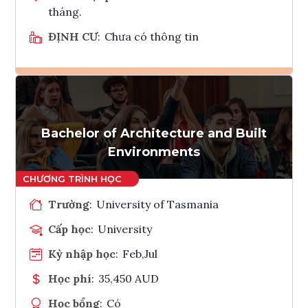
tháng.
ĐỊNH CƯ
:
Chưa có thông tin
Ghi danh
Tham vấn Interlink
Bachelor of Architecture and Built
Environments
Trường
:
University of Tasmania
Cấp học
:
University
Kỳ nhập học
:
Feb,Jul
Học phí
:
35,450 AUD
Học bổng
:
Có