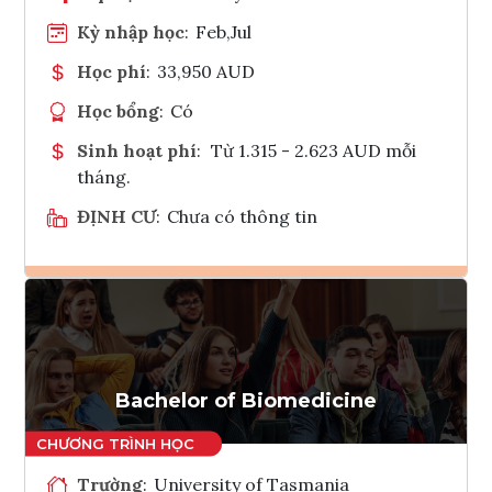
Kỳ nhập học
:
Feb,Jul
Học phí
:
33,950 AUD
Học bổng
:
Có
Sinh hoạt phí
:
Từ 1.315 - 2.623 AUD mỗi
tháng.
ĐỊNH CƯ
:
Chưa có thông tin
Ghi danh
Tham vấn Interlink
Bachelor of Biomedicine
Trường
:
University of Tasmania