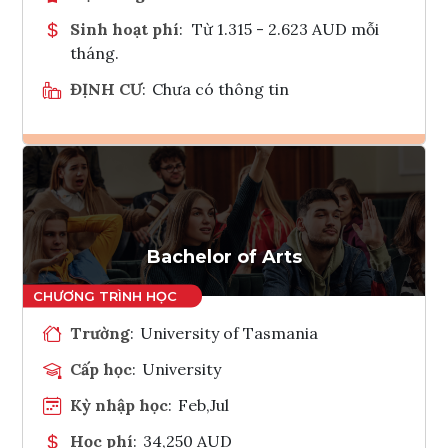
Sinh hoạt phí
:
Từ 1.315 - 2.623 AUD mỗi
tháng.
ĐỊNH CƯ
:
Chưa có thông tin
Ghi danh
Tham vấn Interlink
Bachelor of Arts
Trường
:
University of Tasmania
Cấp học
:
University
Kỳ nhập học
:
Feb,Jul
Học phí
:
34,250 AUD