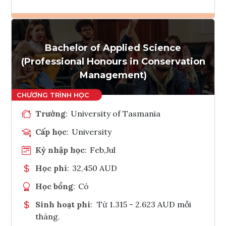
Ghi danh
Bachelor of Applied Science
Tham vấn Interlink
(Professional Honours in Conservation
Management)
Trường
:
University of Tasmania
Cấp học
:
University
Kỳ nhập học
:
Feb,Jul
Học phí
:
32,450 AUD
Học bổng
:
Có
Sinh hoạt phí
:
Từ 1.315 - 2.623 AUD mỗi
tháng.