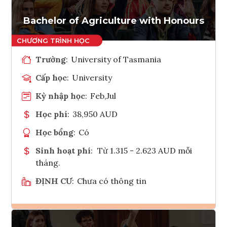
Tham vấn Interlink
Bachelor of Agriculture with Honours
Trường
:
University of Tasmania
Cấp học
:
University
Kỳ nhập học
:
Feb,Jul
Học phí
:
38,950 AUD
Học bổng
:
Có
Sinh hoạt phí
:
Từ 1.315 - 2.623 AUD mỗi
tháng.
ĐỊNH CƯ
:
Chưa có thông tin
Ghi danh