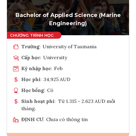
Tham vấn Interlink
Bachelor of Applied Science (Marine
Engineering)
Trường
:
University of Tasmania
Cấp học
:
University
Kỳ nhập học
:
Feb
Học phí
:
34,925 AUD
Học bổng
:
Có
Sinh hoạt phí
:
Từ 1.315 - 2.623 AUD mỗi
tháng.
ĐỊNH CƯ
:
Chưa có thông tin