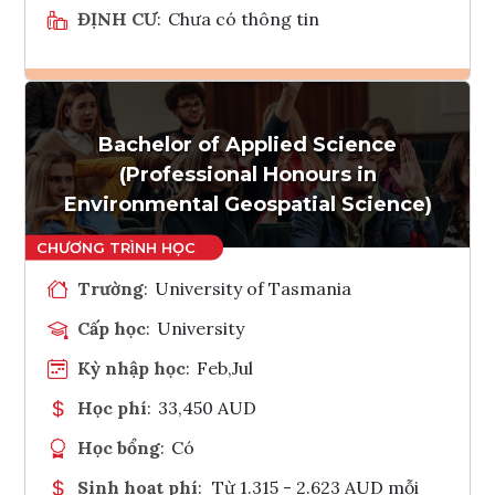
ĐỊNH CƯ
:
Chưa có thông tin
Ghi danh
Bachelor of Applied Science
Tham vấn Interlink
(Professional Honours in
Environmental Geospatial Science)
Trường
:
University of Tasmania
Cấp học
:
University
Kỳ nhập học
:
Feb,Jul
Học phí
:
33,450 AUD
Học bổng
:
Có
Sinh hoạt phí
:
Từ 1.315 - 2.623 AUD mỗi