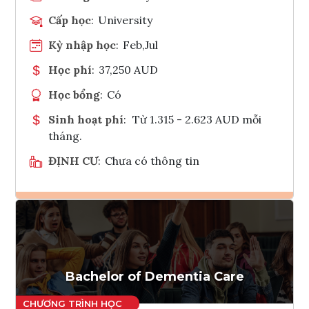
Cấp học
:
University
Kỳ nhập học
:
Feb,Jul
Học phí
:
37,250 AUD
Học bổng
:
Có
Sinh hoạt phí
:
Từ 1.315 - 2.623 AUD mỗi
tháng.
ĐỊNH CƯ
:
Chưa có thông tin
Ghi danh
Tham vấn Interlink
Bachelor of Dementia Care