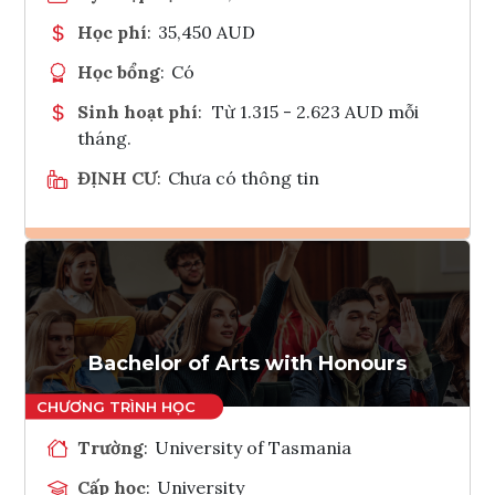
Học phí
:
35,450 AUD
Học bổng
:
Có
Sinh hoạt phí
:
Từ 1.315 - 2.623 AUD mỗi
tháng.
ĐỊNH CƯ
:
Chưa có thông tin
Ghi danh
Tham vấn Interlink
Bachelor of Arts with Honours
Trường
:
University of Tasmania
Cấp học
:
University