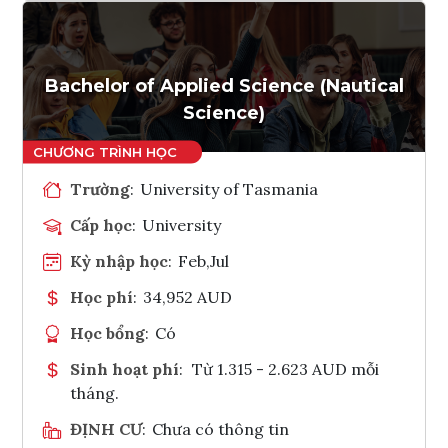
Ghi danh
Tham vấn Interlink
Bachelor of Applied Science (Nautical
Science)
Trường
:
University of Tasmania
Cấp học
:
University
Kỳ nhập học
:
Feb,Jul
Học phí
:
34,952 AUD
Học bổng
:
Có
Sinh hoạt phí
:
Từ 1.315 - 2.623 AUD mỗi
tháng.
ĐỊNH CƯ
:
Chưa có thông tin