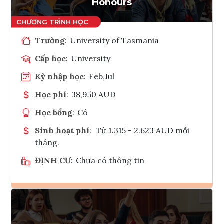
Honours
Trường
:
University of Tasmania
Cấp học
:
University
Kỳ nhập học
:
Feb,Jul
Học phí
:
38,950 AUD
Học bổng
:
Có
Sinh hoạt phí
:
Từ 1.315 - 2.623 AUD mỗi
tháng.
ĐỊNH CƯ
:
Chưa có thông tin
Ghi danh