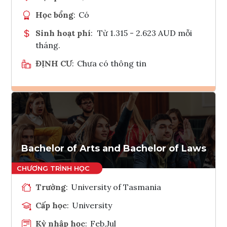
Học bổng
:
Có
Sinh hoạt phí
:
Từ 1.315 - 2.623 AUD mỗi
tháng.
ĐỊNH CƯ
:
Chưa có thông tin
Ghi danh
Tham vấn Interlink
Bachelor of Arts and Bachelor of Laws
Trường
:
University of Tasmania
Cấp học
:
University
Kỳ nhập học
:
Feb,Jul