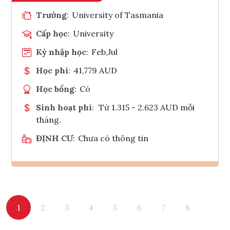
Trường
:
University of Tasmania
Cấp học
:
University
Kỳ nhập học
:
Feb,Jul
Học phí
:
41,779 AUD
Học bổng
:
Có
Sinh hoạt phí
:
Từ 1.315 - 2.623 AUD mỗi
tháng.
ĐỊNH CƯ
:
Chưa có thông tin
Ghi danh
1
2
3
4
5
6
7
8
Tham vấn Interlink