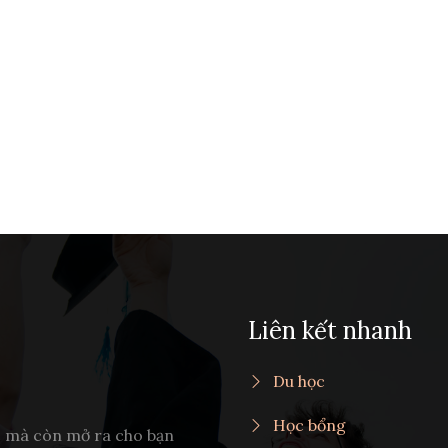
Liên kết nhanh
Du học
Học bổng
c mà còn mở ra cho bạn