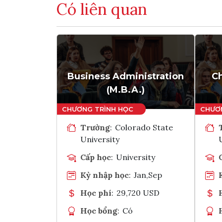
Có liên quan
Business Administration
Ch
(M.B.A.)
Trường
:
Colorado State
University
Cấp học
:
University
Kỳ nhập học
:
Jan,Sep
Học phí
:
29,720 USD
Học bổng
:
Có