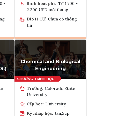
0 -
Sinh hoạt phí
:
Từ 1.700 -
2.200 USD mỗi tháng.
ông
ĐỊNH CƯ
:
Chưa có thông
tin
Ghi danh
k
Tham vấn Interlink
Chemical and Biological
S.)
Engineering
te
Trường
:
Colorado State
University
Cấp học
:
University
Kỳ nhập học
:
Jan,Sep