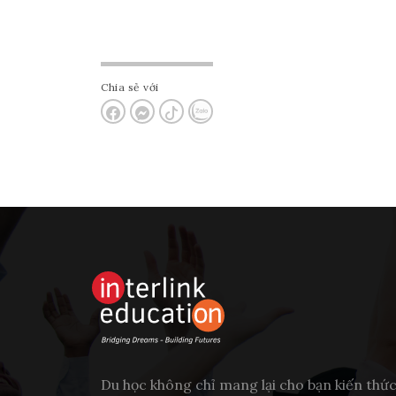
Chia sẻ với
Du học không chỉ mang lại cho bạn kiến thứ