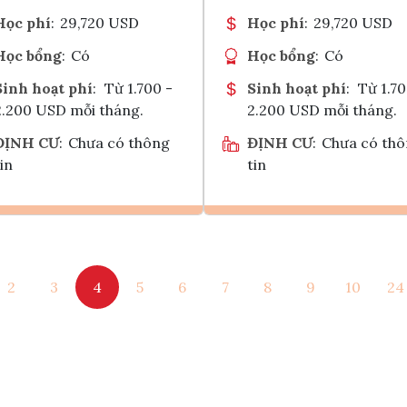
Học phí
:
29,720 USD
Học phí
:
29,720 USD
Học bổng
:
Có
Học bổng
:
Có
Sinh hoạt phí
:
Từ 1.700 -
Sinh hoạt phí
:
Từ 1.70
2.200 USD mỗi tháng.
2.200 USD mỗi tháng.
ĐỊNH CƯ
:
Chưa có thông
ĐỊNH CƯ
:
Chưa có th
in
tin
Ghi danh
Ghi danh
2
3
4
5
6
7
8
9
10
24
Tham vấn Interlink
Tham vấn Interlin