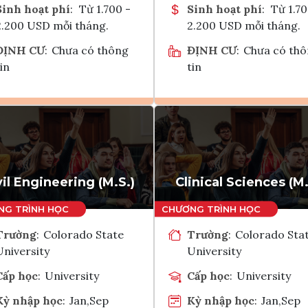
Sinh hoạt phí
:
Từ 1.700 -
Sinh hoạt phí
:
Từ 1.70
2.200 USD mỗi tháng.
2.200 USD mỗi tháng.
ĐỊNH CƯ
:
Chưa có thông
ĐỊNH CƯ
:
Chưa có th
in
tin
Ghi danh
Ghi danh
Tham vấn Interlink
Tham vấn Interlin
vil Engineering (M.S.)
Clinical Sciences (M.
Trường
:
Colorado State
Trường
:
Colorado Sta
University
University
Cấp học
:
University
Cấp học
:
University
Kỳ nhập học
:
Jan,Sep
Kỳ nhập học
:
Jan,Sep