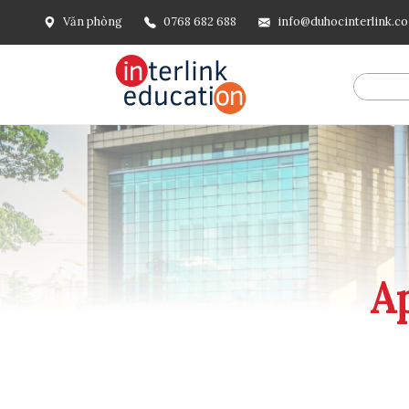
Văn phòng
0768 682 688
info@duhocinterlink.c
@include('frontend.layouts.schema-org', [ 'type' => 'Breadcru
url('/'), ], [ '@type' => 'ListItem', 'position' => 2, 'name' =
=> url()->current(), ], ], ], ])
Ap