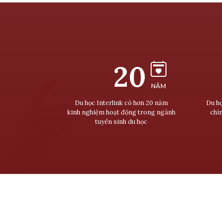
20
NĂM
Du học Interlink có hơn 20 năm
Du họ
kinh nghiệm hoạt động trong ngành
chí
tuyển sinh du học