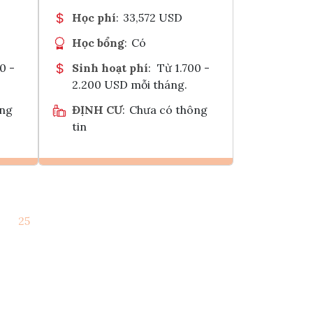
Học phí
:
33,572 USD
Học bổng
:
Có
0 -
Sinh hoạt phí
:
Từ 1.700 -
2.200 USD mỗi tháng.
ông
ĐỊNH CƯ
:
Chưa có thông
tin
Ghi danh
25
k
Tham vấn Interlink