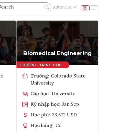
Advanced
Biomedical Engineering
te
Trường
:
Colorado State
University
Cấp học
:
University
Kỳ nhập học
:
Jan,Sep
Học phí
:
33,572 USD
Học bổng
:
Có