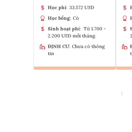
Học phí
:
33,572 USD
Học bổng
:
Có
Sinh hoạt phí
:
Từ 1.700 -
2.200 USD mỗi tháng.
ĐỊNH CƯ
:
Chưa có thông
tin
t
Ghi danh
1
Tham vấn Interlink