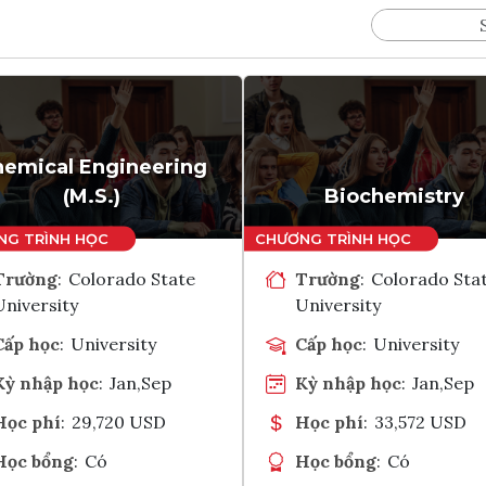
emical Engineering
(M.S.)
Biochemistry
Trường
:
Colorado State
Trường
:
Colorado Sta
University
University
Cấp học
:
University
Cấp học
:
University
Kỳ nhập học
:
Jan,Sep
Kỳ nhập học
:
Jan,Sep
Học phí
:
29,720 USD
Học phí
:
33,572 USD
Học bổng
:
Có
Học bổng
:
Có