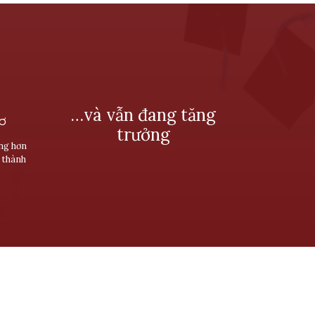
…và vẫn đang tăng
SƠ
trưởng
ùng hơn
 thành