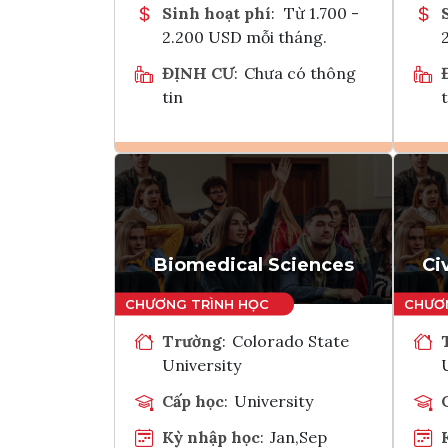
Sinh hoạt phí
:
Từ 1.700 -
2.200 USD mỗi tháng.
ĐỊNH CƯ
:
Chưa có thông
tin
t
Ghi danh
Tham vấn Interlink
Biomedical Sciences
Ci
Trường
:
Colorado State
University
Cấp học
:
University
Kỳ nhập học
:
Jan,Sep