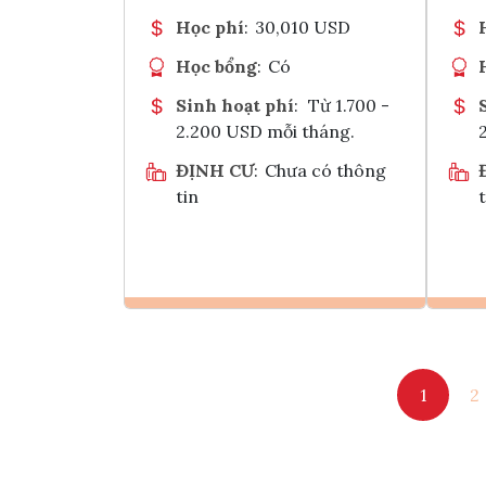
Học phí
:
30,010 USD
Học bổng
:
Có
Sinh hoạt phí
:
Từ 1.700 -
2.200 USD mỗi tháng.
ĐỊNH CƯ
:
Chưa có thông
tin
t
Ghi danh
1
2
Tham vấn Interlink