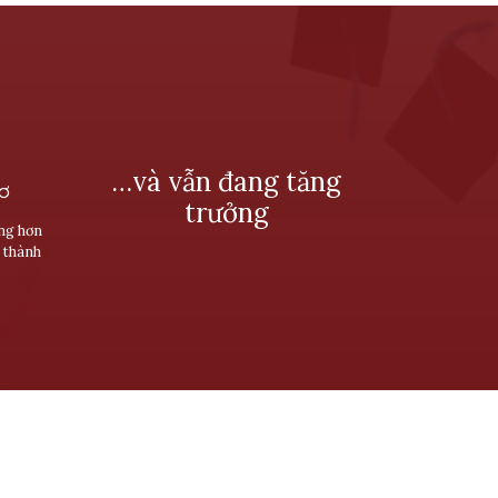
…và vẫn đang tăng
SƠ
trưởng
ùng hơn
 thành