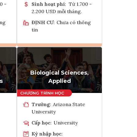
0 -
Sinh hoạt phí
:
Từ 1.700 -
2.200 USD mỗi tháng.
ông
ĐỊNH CƯ
:
Chưa có thông
tin
Ghi danh
k
Tham vấn Interlink
Biological Sciences,
s
Applied
Trường
:
Arizona State
University
Cấp học
:
University
Kỳ nhập học
: