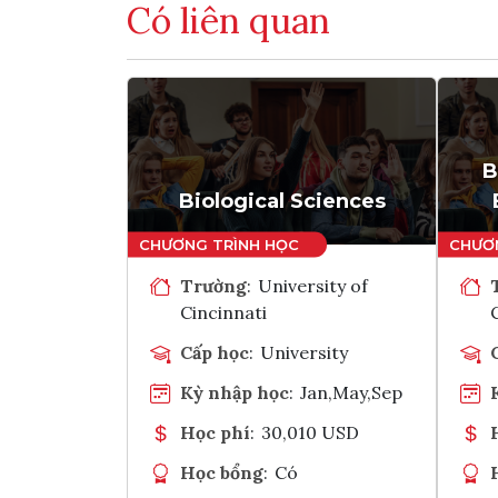
Có liên quan
B
Biological Sciences
Trường
:
University of
Cincinnati
Cấp học
:
University
Kỳ nhập học
:
Jan,May,Sep
Học phí
:
30,010 USD
Học bổng
:
Có