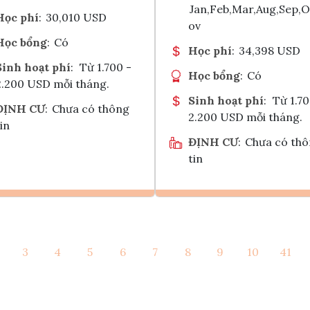
Jan,Feb,Mar,Aug,Sep,
Học phí
:
30,010 USD
ov
Học bổng
:
Có
Học phí
:
34,398 USD
Sinh hoạt phí
:
Từ 1.700 -
Học bổng
:
Có
2.200 USD mỗi tháng.
Sinh hoạt phí
:
Từ 1.70
ĐỊNH CƯ
:
Chưa có thông
2.200 USD mỗi tháng.
in
ĐỊNH CƯ
:
Chưa có th
tin
Ghi danh
Ghi danh
3
4
5
6
7
8
9
10
41
Tham vấn Interlink
Tham vấn Interlin