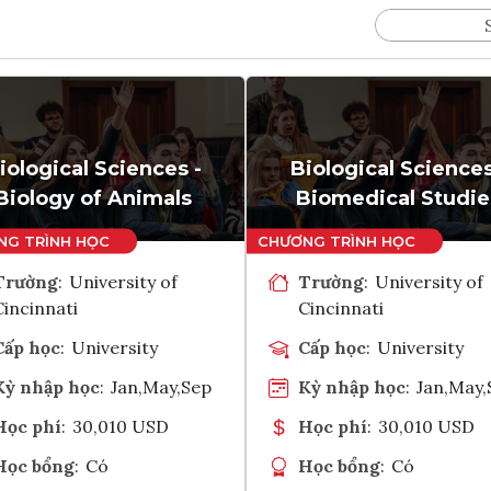
iological Sciences -
Biological Sciences
Biology of Animals
Biomedical Studie
Trường
:
University of
Trường
:
University of
Cincinnati
Cincinnati
Cấp học
:
University
Cấp học
:
University
Kỳ nhập học
:
Jan,May,Sep
Kỳ nhập học
:
Jan,May,
Học phí
:
30,010 USD
Học phí
:
30,010 USD
Học bổng
:
Có
Học bổng
:
Có