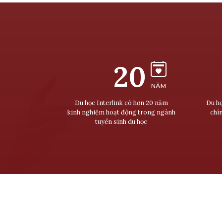
20
NĂM
Du học Interlink có hơn 20 năm
Du họ
kinh nghiệm hoạt động trong ngành
chí
tuyển sinh du học