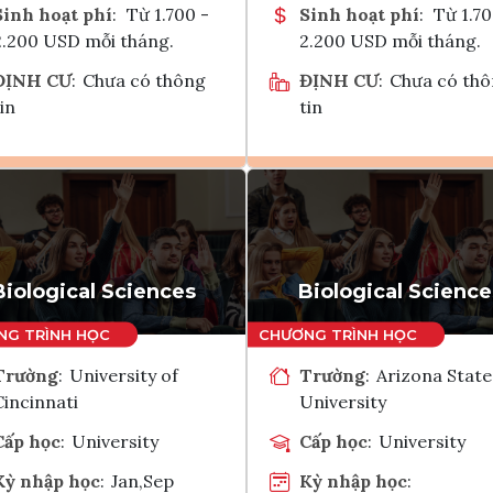
Sinh hoạt phí
:
Từ 1.700 -
Sinh hoạt phí
:
Từ 1.70
2.200 USD mỗi tháng.
2.200 USD mỗi tháng.
ĐỊNH CƯ
:
Chưa có thông
ĐỊNH CƯ
:
Chưa có th
in
tin
Ghi danh
Ghi danh
Tham vấn Interlink
Tham vấn Interlin
Biological Sciences
Biological Science
Trường
:
University of
Trường
:
Arizona State
Cincinnati
University
Cấp học
:
University
Cấp học
:
University
Kỳ nhập học
:
Jan,Sep
Kỳ nhập học
: