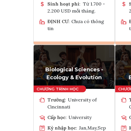
Sinh hoạt phí
:
Từ 1.700 -
2.200 USD mỗi tháng.
ĐỊNH CƯ
:
Chưa có thông
tin
t
Ghi danh
Tham vấn Interlink
Biological Sciences -
Ecology & Evolution
Trường
:
University of
Cincinnati
Cấp học
:
University
Kỳ nhập học
:
Jan,May,Sep