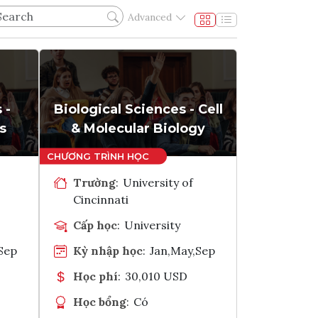
Advanced
 -
Biological Sciences - Cell
s
& Molecular Biology
Trường
:
University of
Cincinnati
Cấp học
:
University
Sep
Kỳ nhập học
:
Jan,May,Sep
Học phí
:
30,010 USD
Học bổng
:
Có