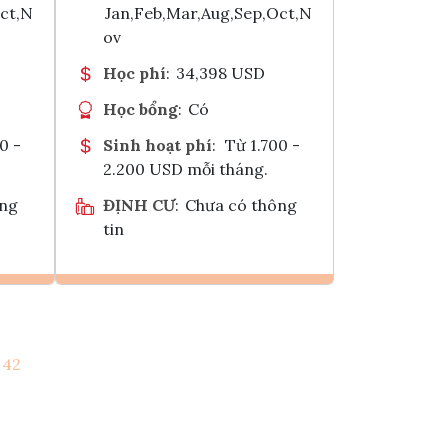
Oct,N
Jan,Feb,Mar,Aug,Sep,Oct,N
ov
Học phí
:
34,398 USD
Học bổng
:
Có
0 -
Sinh hoạt phí
:
Từ 1.700 -
2.200 USD mỗi tháng.
ông
ĐỊNH CƯ
:
Chưa có thông
tin
Ghi danh
42
k
Tham vấn Interlink