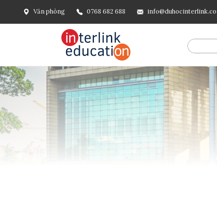
Văn phòng
0768 682 688
info@duhocinterlink.c
@include('frontend.layouts.schema-org', [ 'type' => 'Breadcru
url('/'), ], [ '@type' => 'ListItem', 'position' => 2, 'name' =
=> url()->current(), ], ], ], ])