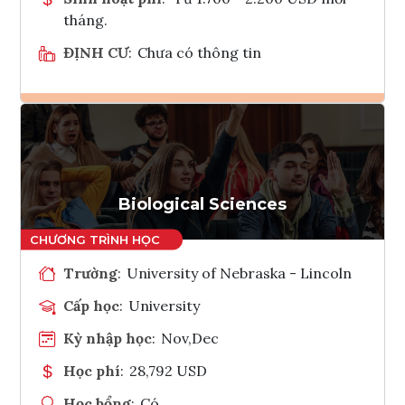
tháng.
ĐỊNH CƯ
:
Chưa có thông tin
Ghi danh
Tham vấn Interlink
Biological Sciences
Trường
:
University of Nebraska - Lincoln
Cấp học
:
University
Kỳ nhập học
:
Nov,Dec
Học phí
:
28,792 USD
Học bổng
:
Có