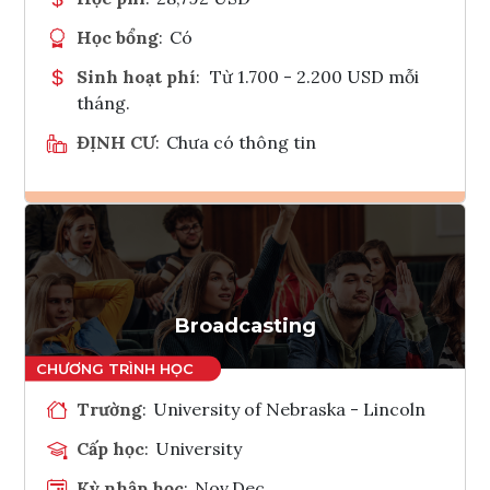
Học bổng
:
Có
Sinh hoạt phí
:
Từ 1.700 - 2.200 USD mỗi
tháng.
ĐỊNH CƯ
:
Chưa có thông tin
Ghi danh
Tham vấn Interlink
Broadcasting
Trường
:
University of Nebraska - Lincoln
Cấp học
:
University
Kỳ nhập học
:
Nov,Dec