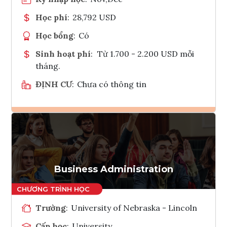
Học phí
:
28,792 USD
Học bổng
:
Có
Sinh hoạt phí
:
Từ 1.700 - 2.200 USD mỗi
tháng.
ĐỊNH CƯ
:
Chưa có thông tin
Ghi danh
Tham vấn Interlink
Business Administration
Trường
:
University of Nebraska - Lincoln
Cấp học
:
University