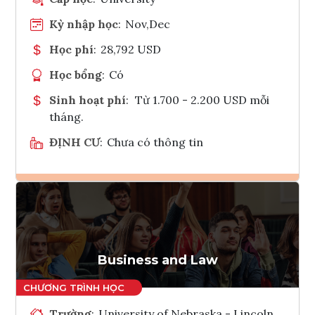
Kỳ nhập học
:
Nov,Dec
Học phí
:
28,792 USD
Học bổng
:
Có
Sinh hoạt phí
:
Từ 1.700 - 2.200 USD mỗi
tháng.
ĐỊNH CƯ
:
Chưa có thông tin
Ghi danh
Tham vấn Interlink
Business and Law
Trường
:
University of Nebraska - Lincoln