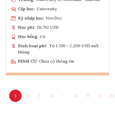
Cấp học
:
University
Kỳ nhập học
:
Nov,Dec
Học phí
:
28,792 USD
Học bổng
:
Có
Sinh hoạt phí
:
Từ 1.700 - 2.200 USD mỗi
tháng.
ĐỊNH CƯ
:
Chưa có thông tin
Ghi danh
2
3
4
5
6
7
8
9
10
20
Tham vấn Interlink