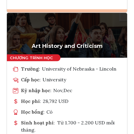
Ghi danh
Tham vấn Interlink
Art History and Criticism
Trường
:
University of Nebraska - Lincoln
Cấp học
:
University
Kỳ nhập học
:
Nov,Dec
Học phí
:
28,792 USD
Học bổng
:
Có
Sinh hoạt phí
:
Từ 1.700 - 2.200 USD mỗi
tháng.