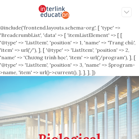
@include('frontend.layouts.schema-org', [ 'type' =>
'BreadcrumbList', 'data' => [ 'itemListElement' => [ [
'@type' => 'ListItem', 'position' => 1, 'name' => 'Trang chủ',
'item' => url('/'), ], [ '@type' => 'ListItem', 'position' => 2,
'name' => 'Chương trình học', 'item' => url('/program'), ], [
'@type' => 'ListItem', 'position' => 3, 'name' => $program-
>name, 'item' => url()->current(), ], ], ], ])