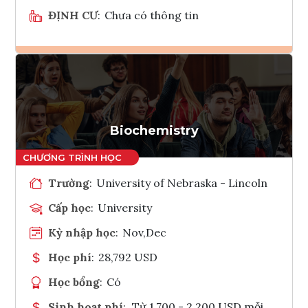
ĐỊNH CƯ
:
Chưa có thông tin
Ghi danh
Tham vấn Interlink
Biochemistry
Trường
:
University of Nebraska - Lincoln
Cấp học
:
University
Kỳ nhập học
:
Nov,Dec
Học phí
:
28,792 USD
Học bổng
:
Có
Sinh hoạt phí
:
Từ 1.700 - 2.200 USD mỗi