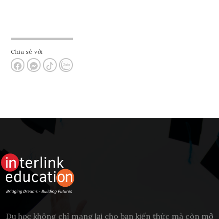
Chia sẻ với
Du học không chỉ mang lại cho bạn kiến thức mà còn mở