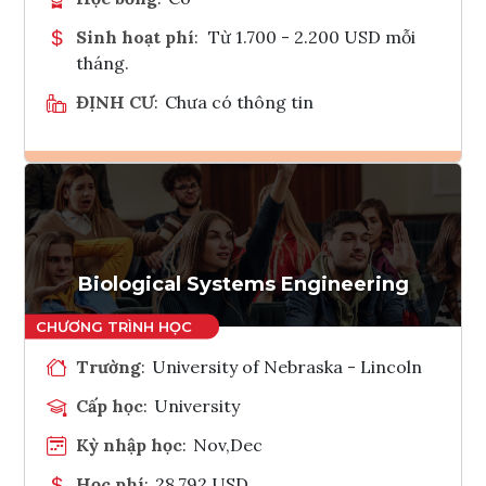
Sinh hoạt phí
:
Từ 1.700 - 2.200 USD mỗi
tháng.
ĐỊNH CƯ
:
Chưa có thông tin
Ghi danh
Tham vấn Interlink
Biological Systems Engineering
Trường
:
University of Nebraska - Lincoln
Cấp học
:
University
Kỳ nhập học
:
Nov,Dec
Học phí
:
28,792 USD