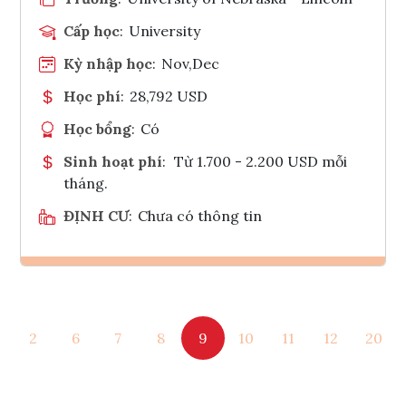
Cấp học
:
University
Kỳ nhập học
:
Nov,Dec
Học phí
:
28,792 USD
Học bổng
:
Có
Sinh hoạt phí
:
Từ 1.700 - 2.200 USD mỗi
tháng.
ĐỊNH CƯ
:
Chưa có thông tin
Ghi danh
2
6
7
8
9
10
11
12
20
Tham vấn Interlink