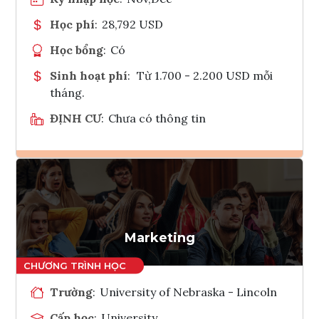
Học phí
:
28,792 USD
Học bổng
:
Có
Sinh hoạt phí
:
Từ 1.700 - 2.200 USD mỗi
tháng.
ĐỊNH CƯ
:
Chưa có thông tin
Ghi danh
Tham vấn Interlink
Marketing
Trường
:
University of Nebraska - Lincoln
Cấp học
:
University