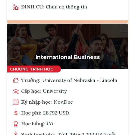
ĐỊNH CƯ
:
Chưa có thông tin
Ghi danh
Tham vấn Interlink
International Business
Trường
:
University of Nebraska - Lincoln
Cấp học
:
University
Kỳ nhập học
:
Nov,Dec
Học phí
:
28,792 USD
Học bổng
:
Có
Sinh hoạt phí
:
Từ 1.700 - 2.200 USD mỗi