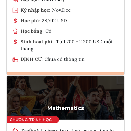
Kỳ nhập học
:
Nov,Dec
Học phí
:
28,792 USD
Học bổng
:
Có
Sinh hoạt phí
:
Từ 1.700 - 2.200 USD mỗi
tháng.
ĐỊNH CƯ
:
Chưa có thông tin
Ghi danh
Tham vấn Interlink
Mathematics
Trường
:
University of Nebraska - Lincoln