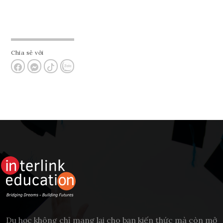
Chia sẻ với
Du học không chỉ mang lại cho bạn kiến thức mà còn mở