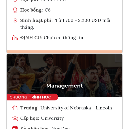
Học bổng
:
Có
Sinh hoạt phí
:
Từ 1.700 - 2.200 USD mỗi
tháng.
ĐỊNH CƯ
:
Chưa có thông tin
Ghi danh
Tham vấn Interlink
Management
Trường
:
University of Nebraska - Lincoln
Cấp học
:
University
Kỳ nhập học
:
Nov,Dec