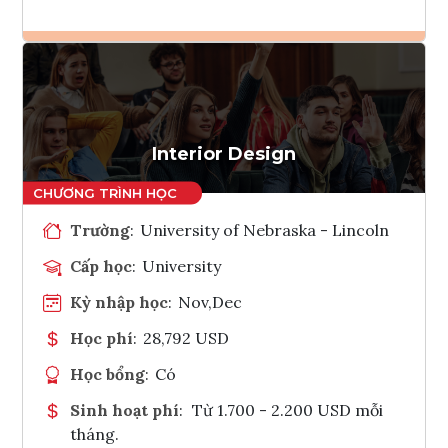
Ghi danh
Tham vấn Interlink
Interior Design
Trường
:
University of Nebraska - Lincoln
Cấp học
:
University
Kỳ nhập học
:
Nov,Dec
Học phí
:
28,792 USD
Học bổng
:
Có
Sinh hoạt phí
:
Từ 1.700 - 2.200 USD mỗi
tháng.