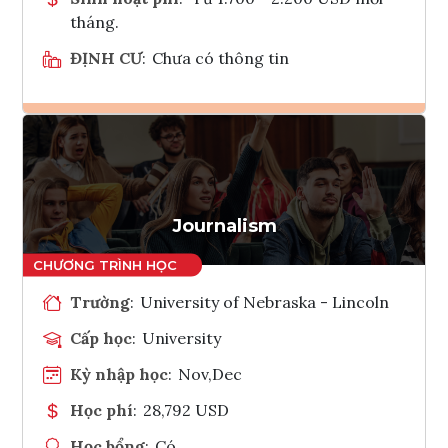
tháng.
ĐỊNH CƯ
:
Chưa có thông tin
Ghi danh
Tham vấn Interlink
Journalism
Trường
:
University of Nebraska - Lincoln
Cấp học
:
University
Kỳ nhập học
:
Nov,Dec
Học phí
:
28,792 USD
Học bổng
:
Có