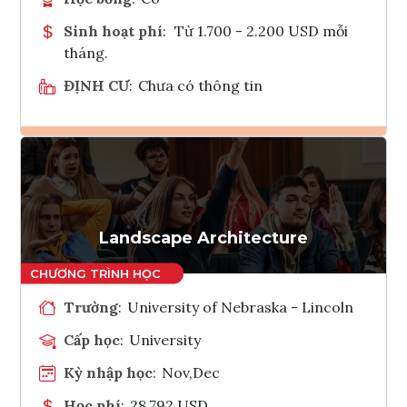
Sinh hoạt phí
:
Từ 1.700 - 2.200 USD mỗi
tháng.
ĐỊNH CƯ
:
Chưa có thông tin
Ghi danh
Tham vấn Interlink
Landscape Architecture
Trường
:
University of Nebraska - Lincoln
Cấp học
:
University
Kỳ nhập học
:
Nov,Dec
Học phí
:
28,792 USD