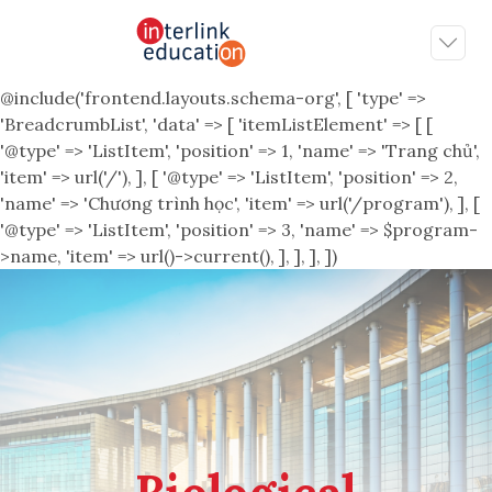
@include('frontend.layouts.schema-org', [ 'type' =>
'BreadcrumbList', 'data' => [ 'itemListElement' => [ [
'@type' => 'ListItem', 'position' => 1, 'name' => 'Trang chủ',
'item' => url('/'), ], [ '@type' => 'ListItem', 'position' => 2,
'name' => 'Chương trình học', 'item' => url('/program'), ], [
'@type' => 'ListItem', 'position' => 3, 'name' => $program-
>name, 'item' => url()->current(), ], ], ], ])