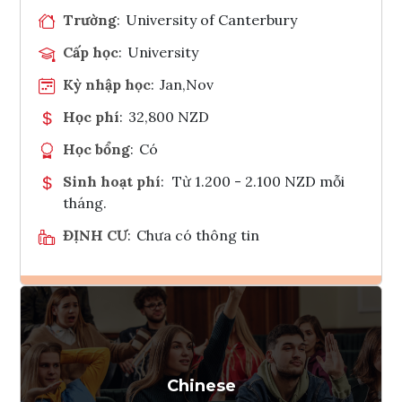
Trường
:
University of Canterbury
Cấp học
:
University
Kỳ nhập học
:
Jan,Nov
Học phí
:
32,800 NZD
Học bổng
:
Có
Sinh hoạt phí
:
Từ 1.200 - 2.100 NZD mỗi
tháng.
ĐỊNH CƯ
:
Chưa có thông tin
Ghi danh
Tham vấn Interlink
Chinese