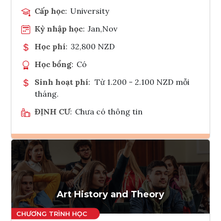
Cấp học
:
University
Kỳ nhập học
:
Jan,Nov
Học phí
:
32,800 NZD
Học bổng
:
Có
Sinh hoạt phí
:
Từ 1.200 - 2.100 NZD mỗi
tháng.
ĐỊNH CƯ
:
Chưa có thông tin
Ghi danh
Tham vấn Interlink
Art History and Theory