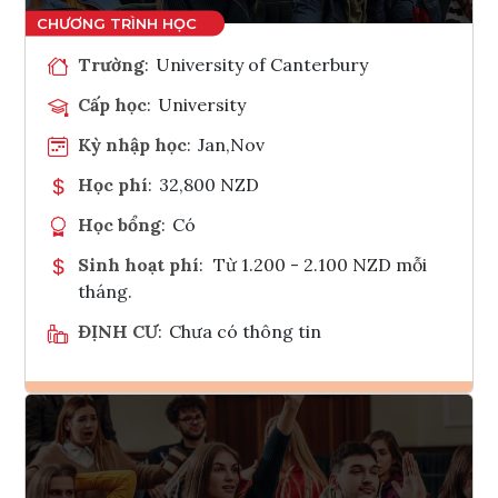
Trường
:
University of Canterbury
Cấp học
:
University
Kỳ nhập học
:
Jan,Nov
Học phí
:
32,800 NZD
Học bổng
:
Có
Sinh hoạt phí
:
Từ 1.200 - 2.100 NZD mỗi
tháng.
ĐỊNH CƯ
:
Chưa có thông tin
Ghi danh
Tham vấn Interlink