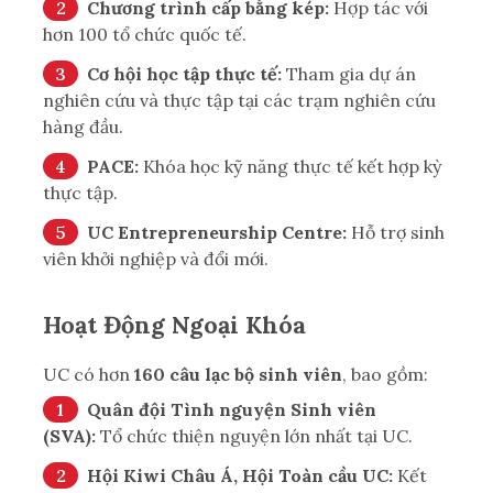
Chương trình cấp bằng kép:
Hợp tác với
hơn 100 tổ chức quốc tế.
Cơ hội học tập thực tế:
Tham gia dự án
nghiên cứu và thực tập tại các trạm nghiên cứu
hàng đầu.
PACE:
Khóa học kỹ năng thực tế kết hợp kỳ
thực tập.
UC Entrepreneurship Centre:
Hỗ trợ sinh
viên khởi nghiệp và đổi mới.
Hoạt Động Ngoại Khóa
UC có hơn
160 câu lạc bộ sinh viên
, bao gồm:
Quân đội Tình nguyện Sinh viên
(SVA):
Tổ chức thiện nguyện lớn nhất tại UC.
Hội Kiwi Châu Á, Hội Toàn cầu UC:
Kết