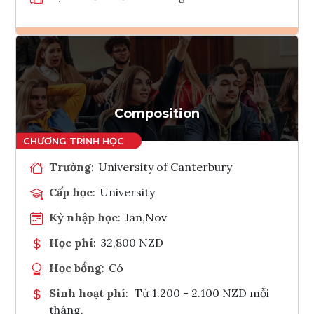
Ghi danh
Tham vấn Interlink
Composition
Trường
:
University of Canterbury
Cấp học
:
University
Kỳ nhập học
:
Jan,Nov
Học phí
:
32,800 NZD
Học bổng
:
Có
Sinh hoạt phí
:
Từ 1.200 - 2.100 NZD mỗi
tháng.