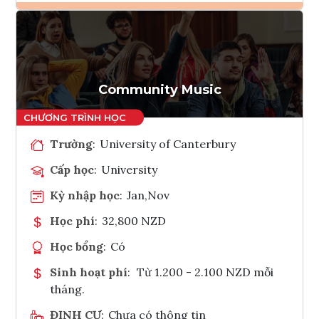
Ghi danh
Tham vấn Interlink
Community Music
Trường
:
University of Canterbury
Cấp học
:
University
Kỳ nhập học
:
Jan,Nov
Học phí
:
32,800 NZD
Học bổng
:
Có
Sinh hoạt phí
:
Từ 1.200 - 2.100 NZD mỗi
tháng.
ĐỊNH CƯ
:
Chưa có thông tin