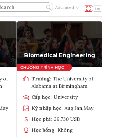
Advanced
Biomedical Engineering
y of
Trường
:
The University of
m
Alabama at Birmingham
Cấp học
:
University
,May
Kỳ nhập học
:
Aug,Jan,May
Học phí
:
29,730 USD
Học bổng
:
Không