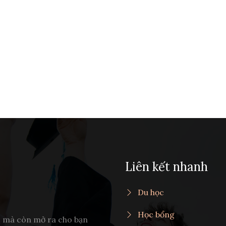
Liên kết nhanh
Du học
Học bổng
c mà còn mở ra cho bạn