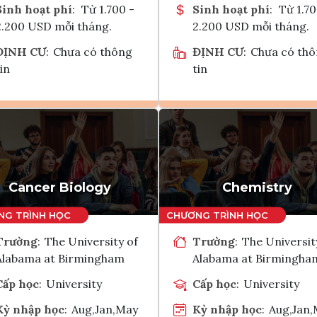
Sinh hoạt phí
:
Từ 1.700 -
Sinh hoạt phí
:
Từ 1.70
2.200 USD mỗi tháng.
2.200 USD mỗi tháng.
ĐỊNH CƯ
:
Chưa có thông
ĐỊNH CƯ
:
Chưa có th
in
tin
Ghi danh
Ghi danh
Tham vấn Interlink
Tham vấn Interlin
Cancer Biology
Chemistry
Trường
:
The University of
Trường
:
The Universit
Alabama at Birmingham
Alabama at Birmingha
Cấp học
:
University
Cấp học
:
University
Kỳ nhập học
:
Aug,Jan,May
Kỳ nhập học
:
Aug,Jan