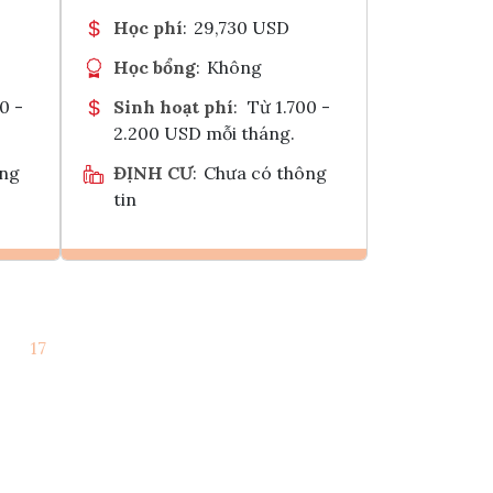
Học phí
:
29,730 USD
Học bổng
:
Không
0 -
Sinh hoạt phí
:
Từ 1.700 -
2.200 USD mỗi tháng.
ông
ĐỊNH CƯ
:
Chưa có thông
tin
Ghi danh
17
k
Tham vấn Interlink