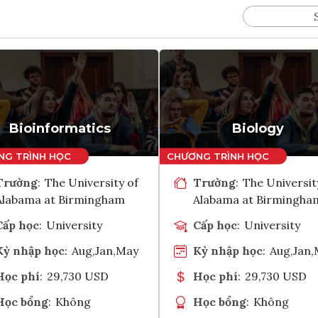
Bioinformatics
Biology
Trường
:
The University of
Trường
:
The Universit
Alabama at Birmingham
Alabama at Birmingha
Cấp học
:
University
Cấp học
:
University
Kỳ nhập học
:
Aug,Jan,May
Kỳ nhập học
:
Aug,Jan
Học phí
:
29,730 USD
Học phí
:
29,730 USD
Học bổng
:
Không
Học bổng
:
Không