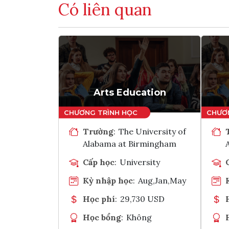
Có liên quan
Arts Education
Trường
:
The University of
Alabama at Birmingham
Cấp học
:
University
Kỳ nhập học
:
Aug,Jan,May
Học phí
:
29,730 USD
Học bổng
:
Không