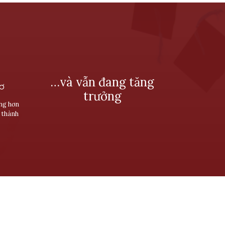
…và vẫn đang tăng
SƠ
trưởng
ùng hơn
 thành