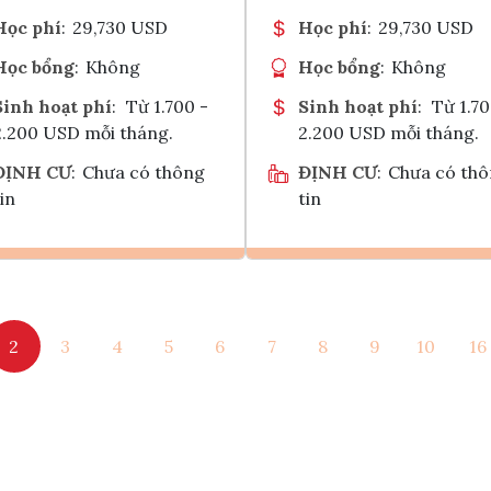
Học phí
:
29,730 USD
Học phí
:
29,730 USD
Học bổng
:
Không
Học bổng
:
Không
Sinh hoạt phí
:
Từ 1.700 -
Sinh hoạt phí
:
Từ 1.70
2.200 USD mỗi tháng.
2.200 USD mỗi tháng.
ĐỊNH CƯ
:
Chưa có thông
ĐỊNH CƯ
:
Chưa có th
in
tin
Ghi danh
Ghi danh
2
3
4
5
6
7
8
9
10
16
Tham vấn Interlink
Tham vấn Interlin