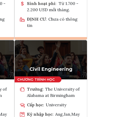
0 -
Sinh hoạt phí
:
Từ 1.700 -
2.200 USD mỗi tháng.
ông
ĐỊNH CƯ
:
Chưa có thông
tin
Ghi danh
k
Tham vấn Interlink
Civil Engineering
y of
Trường
:
The University of
m
Alabama at Birmingham
Cấp học
:
University
,May
Kỳ nhập học
:
Aug,Jan,May