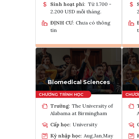
Sinh hoạt phí
:
Từ 1.700 -
2.200 USD mỗi tháng.
ĐỊNH CƯ
:
Chưa có thông
tin
t
Ghi danh
Tham vấn Interlink
Biomedical Sciences
Trường
:
The University of
Alabama at Birmingham
Cấp học
:
University
Kỳ nhập học
:
Aug,Jan,May