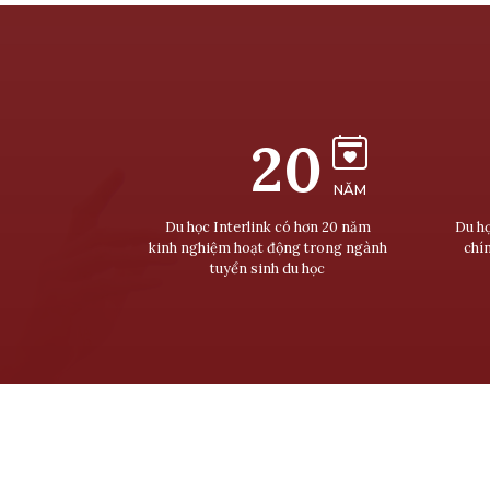
20
NĂM
Du học Interlink có hơn 20 năm
Du họ
kinh nghiệm hoạt động trong ngành
chí
tuyển sinh du học