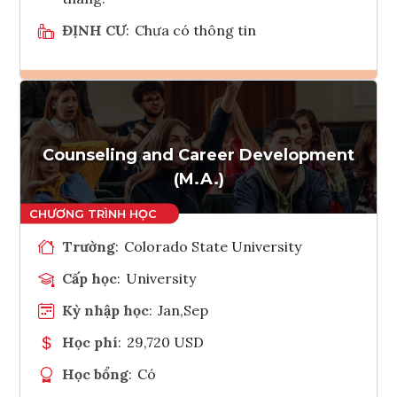
ĐỊNH CƯ
:
Chưa có thông tin
Ghi danh
Tham vấn Interlink
Counseling and Career Development
(M.A.)
Trường
:
Colorado State University
Cấp học
:
University
Kỳ nhập học
:
Jan,Sep
Học phí
:
29,720 USD
Học bổng
:
Có