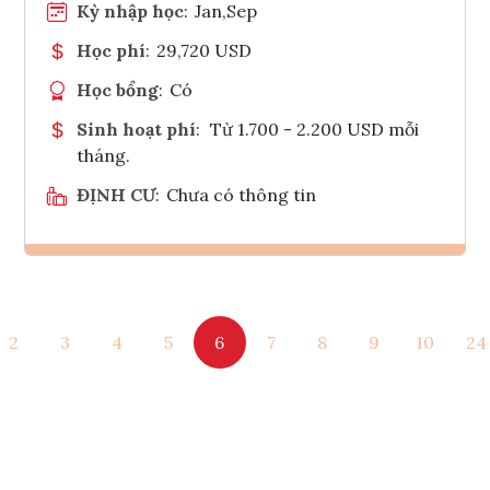
Kỳ nhập học
:
Jan,Sep
Học phí
:
29,720 USD
Học bổng
:
Có
Sinh hoạt phí
:
Từ 1.700 - 2.200 USD mỗi
tháng.
ĐỊNH CƯ
:
Chưa có thông tin
Ghi danh
2
3
4
5
6
7
8
9
10
24
Tham vấn Interlink