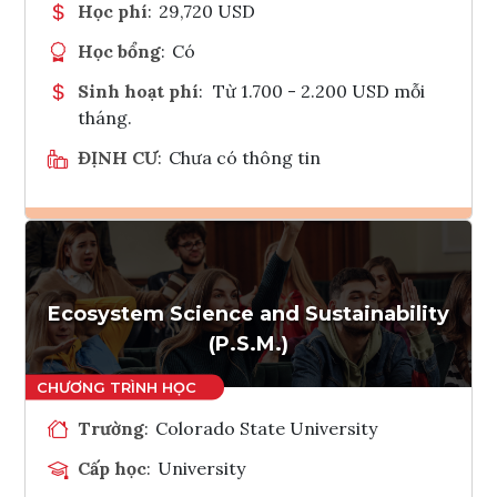
Học phí
:
29,720 USD
Học bổng
:
Có
Sinh hoạt phí
:
Từ 1.700 - 2.200 USD mỗi
tháng.
ĐỊNH CƯ
:
Chưa có thông tin
Ghi danh
Tham vấn Interlink
Ecosystem Science and Sustainability
(P.S.M.)
Trường
:
Colorado State University
Cấp học
:
University