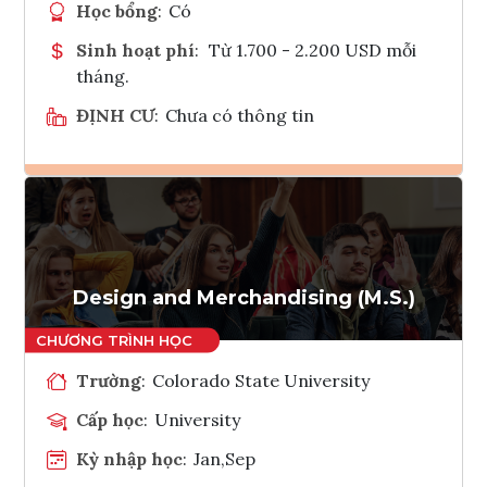
Học bổng
:
Có
Sinh hoạt phí
:
Từ 1.700 - 2.200 USD mỗi
tháng.
ĐỊNH CƯ
:
Chưa có thông tin
Ghi danh
Tham vấn Interlink
Design and Merchandising (M.S.)
Trường
:
Colorado State University
Cấp học
:
University
Kỳ nhập học
:
Jan,Sep