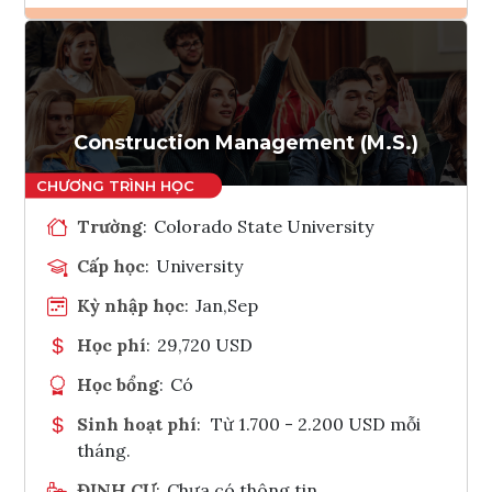
Ghi danh
Tham vấn Interlink
Construction Management (M.S.)
Trường
:
Colorado State University
Cấp học
:
University
Kỳ nhập học
:
Jan,Sep
Học phí
:
29,720 USD
Học bổng
:
Có
Sinh hoạt phí
:
Từ 1.700 - 2.200 USD mỗi
tháng.
ĐỊNH CƯ
:
Chưa có thông tin