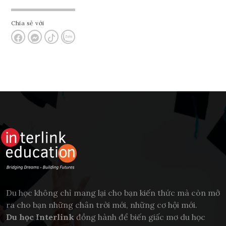
Chia sẻ với
Du học không chỉ mang lại cho bạn kiến thức mà còn mở
ra cho bạn những chân trời mới, những cơ hội mới.
Du học Interlink
đồng hành để biến giấc mơ du học