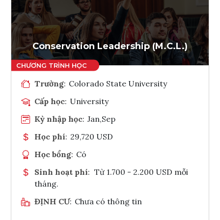
Ghi danh
Tham vấn Interlink
Conservation Leadership (M.C.L.)
Trường
:
Colorado State University
Cấp học
:
University
Kỳ nhập học
:
Jan,Sep
Học phí
:
29,720 USD
Học bổng
:
Có
Sinh hoạt phí
:
Từ 1.700 - 2.200 USD mỗi
tháng.
ĐỊNH CƯ
:
Chưa có thông tin