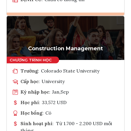
Ghi danh
Tham vấn Interlink
Construction Management
Trường
:
Colorado State University
Cấp học
:
University
Kỳ nhập học
:
Jan,Sep
Học phí
:
33,572 USD
Học bổng
:
Có
Sinh hoạt phí
:
Từ 1.700 - 2.200 USD mỗi
tháng.