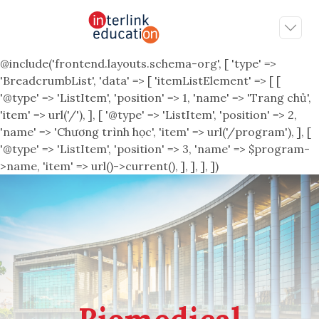
@include('frontend.layouts.schema-org', [ 'type' =>
'BreadcrumbList', 'data' => [ 'itemListElement' => [ [
'@type' => 'ListItem', 'position' => 1, 'name' => 'Trang chủ',
'item' => url('/'), ], [ '@type' => 'ListItem', 'position' => 2,
'name' => 'Chương trình học', 'item' => url('/program'), ], [
'@type' => 'ListItem', 'position' => 3, 'name' => $program-
>name, 'item' => url()->current(), ], ], ], ])