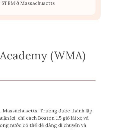
về STEM ở Massachusetts
n Academy (WM
A)
, Massachusetts. Trường được thành lập
n lợi, chỉ cách Boston 1.5 giờ lái xe và
 trong nước có thể dễ dàng di chuyển và