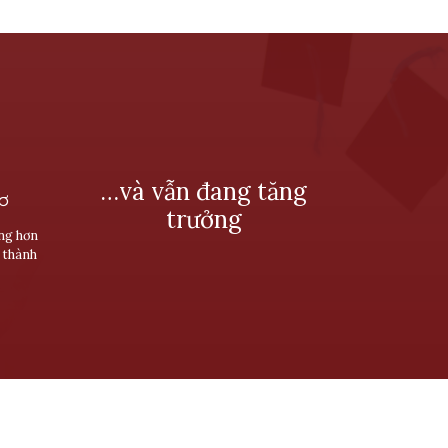
…và vẫn đang tăng
SƠ
trưởng
ùng hơn
 thành