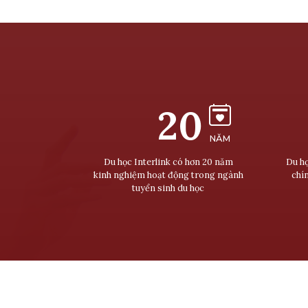
20
NĂM
Du học Interlink có hơn 20 năm
Du họ
kinh nghiệm hoạt động trong ngành
chí
tuyển sinh du học