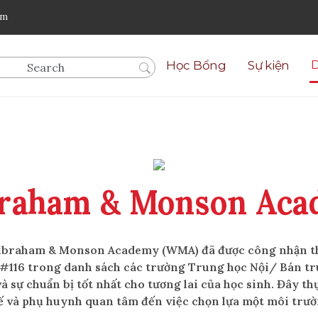
om
Học Bổng
Sự kiện
raham & Monson Ac
ilbraham & Monson Academy (WMA) đã được công nhận th
rí #116 trong danh sách các trường Trung học Nội/ Bán tr
à sự chuẩn bị tốt nhất cho tương lai của học sinh. Đây thự
ế và phụ huynh quan tâm đến việc chọn lựa một môi trườ