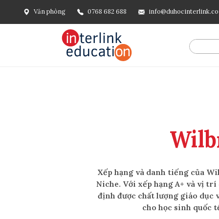
Văn phòng
0768 682 688
info@duhocinterlink.c
Wilb
Xếp hạng và danh tiếng của W
Niche. Với xếp hạng A+ và vị t
định được chất lượng giáo dục v
cho học sinh quốc t