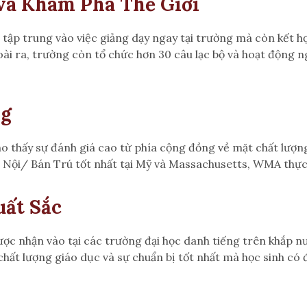
và Khám Phá Thế Giới
p trung vào việc giảng dạy ngay tại trường mà còn kết hợ
oài ra, trường còn tổ chức hơn 30 câu lạc bộ và hoạt động ng
ng
 thấy sự đánh giá cao từ phía cộng đồng về mặt chất lượng 
ội/ Bán Trú tốt nhất tại Mỹ và Massachusetts, WMA thực s
ất Sắc
ược nhận vào tại các trường đại học danh tiếng trên khắp
 chất lượng giáo dục và sự chuẩn bị tốt nhất mà học sinh c