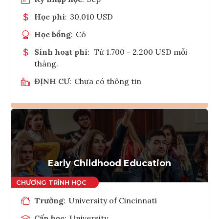
Học phí
:
30,010 USD
Học bổng
:
Có
Sinh hoạt phí
:
Từ 1.700 - 2.200 USD mỗi
tháng.
ĐỊNH CƯ
:
Chưa có thông tin
Ghi danh
Tham vấn Interlink
Early Childhood Education
Trường
:
University of Cincinnati
Cấp học
:
University