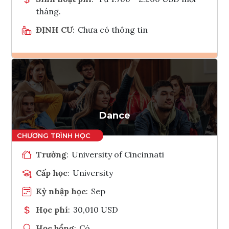
tháng.
ĐỊNH CƯ
:
Chưa có thông tin
Ghi danh
Tham vấn Interlink
Dance
Trường
:
University of Cincinnati
Cấp học
:
University
Kỳ nhập học
:
Sep
Học phí
:
30,010 USD
Học bổng
:
Có