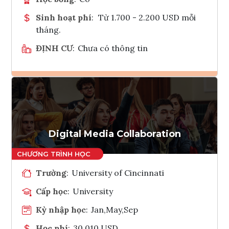
Sinh hoạt phí
:
Từ 1.700 - 2.200 USD mỗi
tháng.
ĐỊNH CƯ
:
Chưa có thông tin
Ghi danh
Tham vấn Interlink
Digital Media Collaboration
Trường
:
University of Cincinnati
Cấp học
:
University
Kỳ nhập học
:
Jan,May,Sep
Học phí
:
30,010 USD