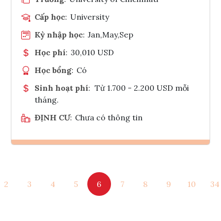
Cấp học
:
University
Kỳ nhập học
:
Jan,May,Sep
Học phí
:
30,010 USD
Học bổng
:
Có
Sinh hoạt phí
:
Từ 1.700 - 2.200 USD mỗi
tháng.
ĐỊNH CƯ
:
Chưa có thông tin
Ghi danh
2
3
4
5
6
7
8
9
10
34
Tham vấn Interlink