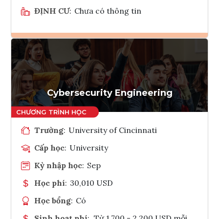
ĐỊNH CƯ
:
Chưa có thông tin
Ghi danh
Tham vấn Interlink
Cybersecurity Engineering
Trường
:
University of Cincinnati
Cấp học
:
University
Kỳ nhập học
:
Sep
Học phí
:
30,010 USD
Học bổng
:
Có
Sinh hoạt phí
:
Từ 1.700 - 2.200 USD mỗi