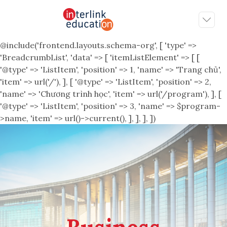
@include('frontend.layouts.schema-org', [ 'type' =>
'BreadcrumbList', 'data' => [ 'itemListElement' => [ [
'@type' => 'ListItem', 'position' => 1, 'name' => 'Trang chủ',
'item' => url('/'), ], [ '@type' => 'ListItem', 'position' => 2,
'name' => 'Chương trình học', 'item' => url('/program'), ], [
'@type' => 'ListItem', 'position' => 3, 'name' => $program-
>name, 'item' => url()->current(), ], ], ], ])