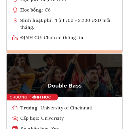
Học bổng
:
Có
Sinh hoạt phí
:
Từ 1.700 - 2.200 USD mỗi
tháng.
ĐỊNH CƯ
:
Chưa có thông tin
Ghi danh
Tham vấn Interlink
Double Bass
Trường
:
University of Cincinnati
Cấp học
:
University
Kỳ nhập học
:
Sep