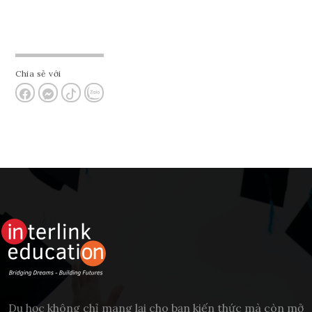
Chia sẻ với
Du học không chỉ mang lại cho bạn kiến thức mà còn mở