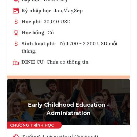
Kỳ nhập học
:
Jan,May,Sep
Học phí
:
30,010 USD
Học bổng
:
Có
Sinh hoạt phí
:
Từ 1.700 - 2.200 USD mỗi
tháng.
ĐỊNH CƯ
:
Chưa có thông tin
Ghi danh
Tham vấn Interlink
Early Childhood Education -
Administration
Trường
:
University of Cincinnati