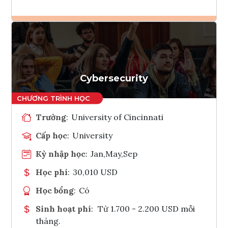
Ghi danh
Tham vấn Interlink
Cybersecurity
Trường
:
University of Cincinnati
Cấp học
:
University
Kỳ nhập học
:
Jan,May,Sep
Học phí
:
30,010 USD
Học bổng
:
Có
Sinh hoạt phí
:
Từ 1.700 - 2.200 USD mỗi
tháng.