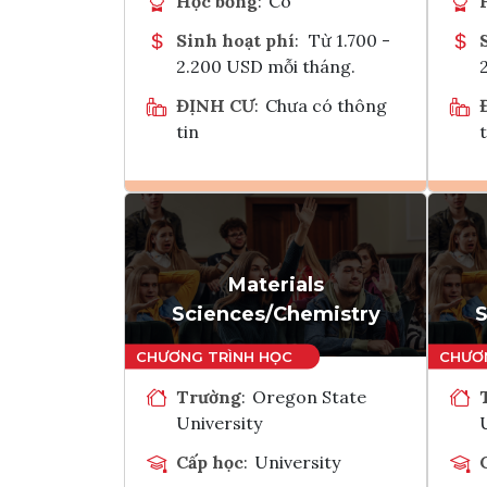
Học bổng
:
Có
Sinh hoạt phí
:
Từ 1.700 -
2.200 USD mỗi tháng.
ĐỊNH CƯ
:
Chưa có thông
tin
t
Ghi danh
Tham vấn Interlink
Materials
Sciences/Chemistry
S
Trường
:
Oregon State
University
Cấp học
:
University