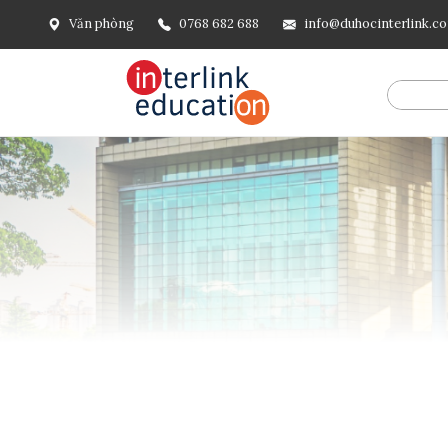
Văn phòng
0768 682 688
info@duhocinterlink.c
@include('frontend.layouts.schema-org', [ 'type' => 'Breadcru
url('/'), ], [ '@type' => 'ListItem', 'position' => 2, 'name' =
=> url()->current(), ], ], ], ])