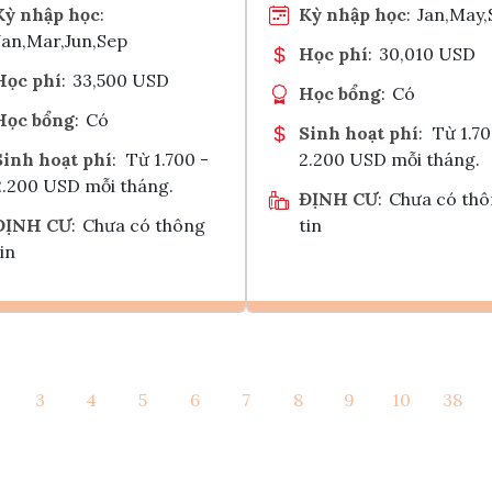
Kỳ nhập học
:
Kỳ nhập học
:
Jan,May,
Jan,Mar,Jun,Sep
Học phí
:
30,010 USD
Học phí
:
33,500 USD
Học bổng
:
Có
Học bổng
:
Có
Sinh hoạt phí
:
Từ 1.70
Sinh hoạt phí
:
Từ 1.700 -
2.200 USD mỗi tháng.
2.200 USD mỗi tháng.
ĐỊNH CƯ
:
Chưa có th
ĐỊNH CƯ
:
Chưa có thông
tin
in
Ghi danh
Ghi danh
3
4
5
6
7
8
9
10
38
Tham vấn Interlink
Tham vấn Interlin