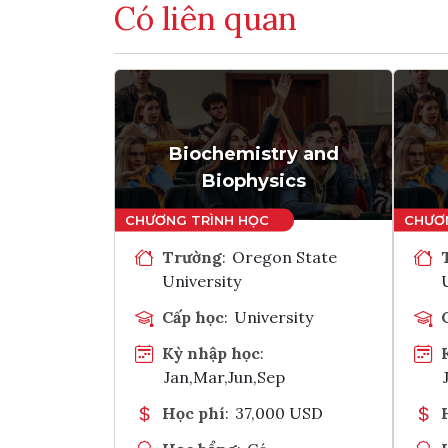
Có liên quan
Biochemistry and
Biophysics
Trường
:
Oregon State
University
Cấp học
:
University
Kỳ nhập học
:
Jan,Mar,Jun,Sep
Học phí
:
37,000 USD