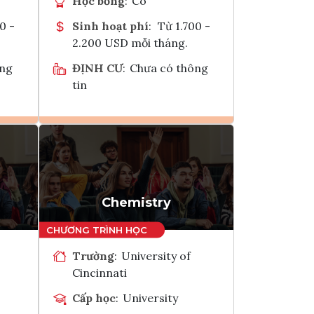
Học bổng
:
Có
0 -
Sinh hoạt phí
:
Từ 1.700 -
2.200 USD mỗi tháng.
ông
ĐỊNH CƯ
:
Chưa có thông
tin
Ghi danh
k
Tham vấn Interlink
Chemistry
Trường
:
University of
Cincinnati
Cấp học
:
University