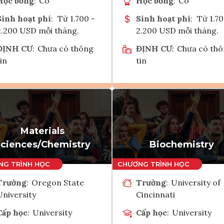
Học bổng
:
Có
Học bổng
:
Có
Sinh hoạt phí
:
Từ 1.700 -
Sinh hoạt phí
:
Từ 1.70
2.200 USD mỗi tháng.
2.200 USD mỗi tháng.
ĐỊNH CƯ
:
Chưa có thông
ĐỊNH CƯ
:
Chưa có th
in
tin
Ghi danh
Ghi danh
Tham vấn Interlink
Tham vấn Interlin
Materials
ciences/Chemistry
Biochemistry
Trường
:
Oregon State
Trường
:
University of
University
Cincinnati
Cấp học
:
University
Cấp học
:
University