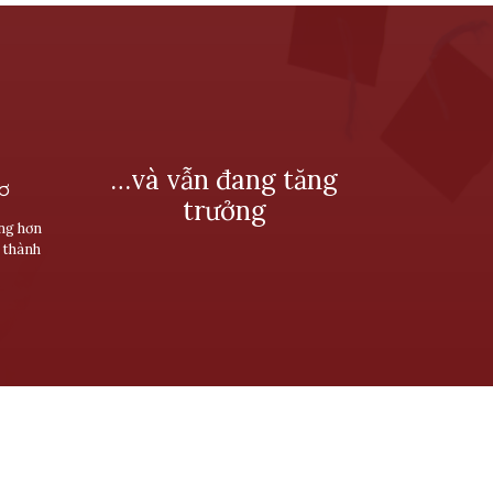
…và vẫn đang tăng
SƠ
trưởng
ùng hơn
 thành