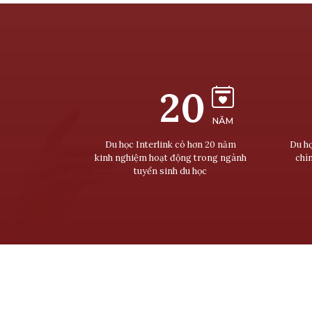
20
NĂM
Du học Interlink có hơn 20 năm
Du họ
kinh nghiệm hoạt động trong ngành
chí
tuyển sinh du học