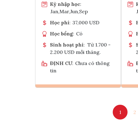
Kỳ nhập học
:
Jan,Mar,Jun,Sep
Học phí
:
37,000 USD
Học bổng
:
Có
Sinh hoạt phí
:
Từ 1.700 -
2.200 USD mỗi tháng.
ĐỊNH CƯ
:
Chưa có thông
tin
t
Ghi danh
1
2
Tham vấn Interlink