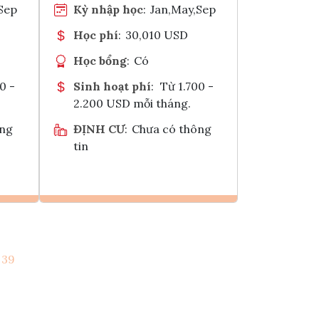
Sep
Kỳ nhập học
:
Jan,May,Sep
Học phí
:
30,010 USD
Học bổng
:
Có
0 -
Sinh hoạt phí
:
Từ 1.700 -
2.200 USD mỗi tháng.
ông
ĐỊNH CƯ
:
Chưa có thông
tin
Ghi danh
39
k
Tham vấn Interlink