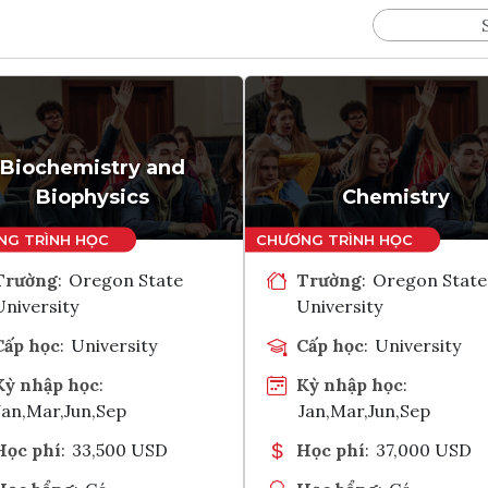
Biochemistry and
Biophysics
Chemistry
Trường
:
Oregon State
Trường
:
Oregon State
University
University
Cấp học
:
University
Cấp học
:
University
Kỳ nhập học
:
Kỳ nhập học
:
Jan,Mar,Jun,Sep
Jan,Mar,Jun,Sep
Học phí
:
33,500 USD
Học phí
:
37,000 USD