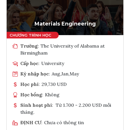
Ghi danh
Tham vấn Interlink
Materials Engineering
Trường
:
The University of Alabama at
Birmingham
Cấp học
:
University
Kỳ nhập học
:
Aug,Jan,May
Học phí
:
29,730 USD
Học bổng
:
Không
Sinh hoạt phí
:
Từ 1.700 - 2.200 USD mỗi
tháng.
ĐỊNH CƯ
:
Chưa có thông tin