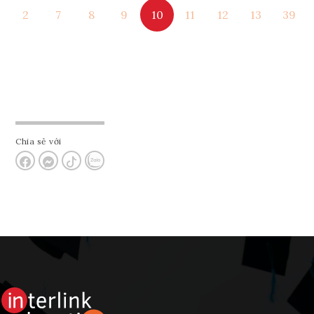
2
7
8
9
10
11
12
13
39
Tham vấn Interlink
Chia sẻ với