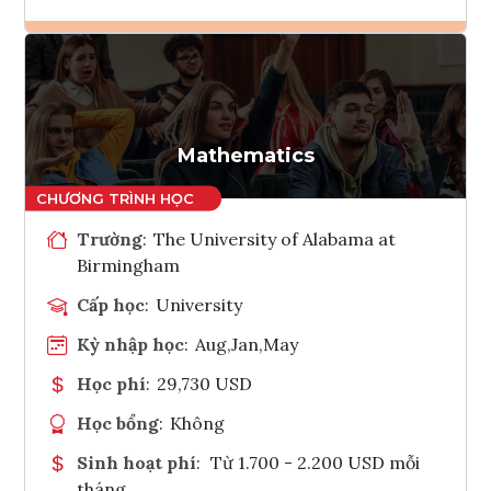
Ghi danh
Tham vấn Interlink
Mathematics
Trường
:
The University of Alabama at
Birmingham
Cấp học
:
University
Kỳ nhập học
:
Aug,Jan,May
Học phí
:
29,730 USD
Học bổng
:
Không
Sinh hoạt phí
:
Từ 1.700 - 2.200 USD mỗi
tháng.