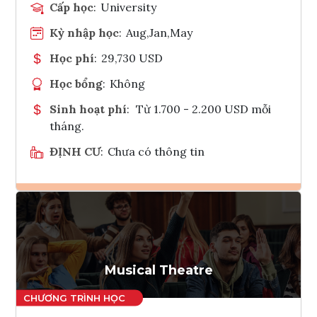
Cấp học
:
University
Kỳ nhập học
:
Aug,Jan,May
Học phí
:
29,730 USD
Học bổng
:
Không
Sinh hoạt phí
:
Từ 1.700 - 2.200 USD mỗi
tháng.
ĐỊNH CƯ
:
Chưa có thông tin
Ghi danh
Tham vấn Interlink
Musical Theatre