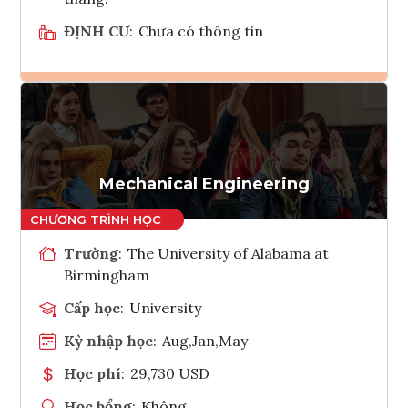
ĐỊNH CƯ
:
Chưa có thông tin
Ghi danh
Tham vấn Interlink
Mechanical Engineering
Trường
:
The University of Alabama at
Birmingham
Cấp học
:
University
Kỳ nhập học
:
Aug,Jan,May
Học phí
:
29,730 USD
Học bổng
:
Không