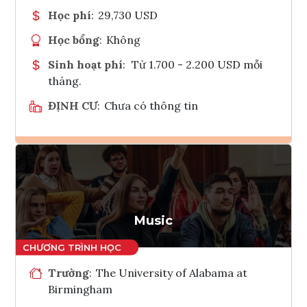
Học phí
:
29,730 USD
Học bổng
:
Không
Sinh hoạt phí
:
Từ 1.700 - 2.200 USD mỗi
tháng.
ĐỊNH CƯ
:
Chưa có thông tin
Ghi danh
Tham vấn Interlink
Music
Trường
:
The University of Alabama at
Birmingham