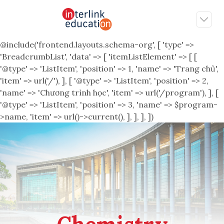
@include('frontend.layouts.schema-org', [ 'type' =>
'BreadcrumbList', 'data' => [ 'itemListElement' => [ [
'@type' => 'ListItem', 'position' => 1, 'name' => 'Trang chủ',
'item' => url('/'), ], [ '@type' => 'ListItem', 'position' => 2,
'name' => 'Chương trình học', 'item' => url('/program'), ], [
'@type' => 'ListItem', 'position' => 3, 'name' => $program-
>name, 'item' => url()->current(), ], ], ], ])