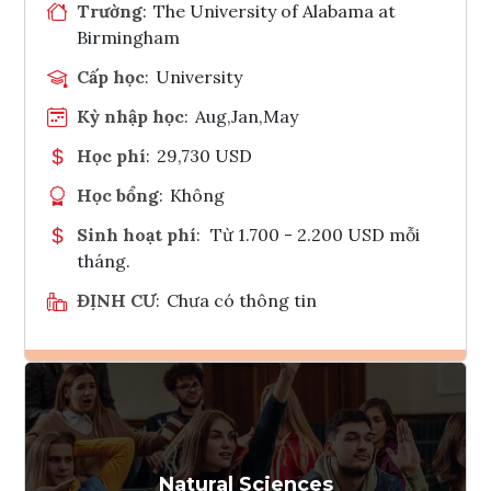
Trường
:
The University of Alabama at
Birmingham
Cấp học
:
University
Kỳ nhập học
:
Aug,Jan,May
Học phí
:
29,730 USD
Học bổng
:
Không
Sinh hoạt phí
:
Từ 1.700 - 2.200 USD mỗi
tháng.
ĐỊNH CƯ
:
Chưa có thông tin
Ghi danh
Tham vấn Interlink
Natural Sciences