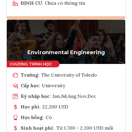
ĐỊNH CƯ
:
Chưa có thông tin
Ghi danh
Tham vấn Interlink
Environmental Engineering
Trường
:
The University of Toledo
Cấp học
:
University
Kỳ nhập học
:
Jan,Jul,Aug,Nov,Dec
Học phí
:
22,200 USD
Học bổng
:
Có
Sinh hoạt phí
:
Từ 1.700 - 2.200 USD mỗi