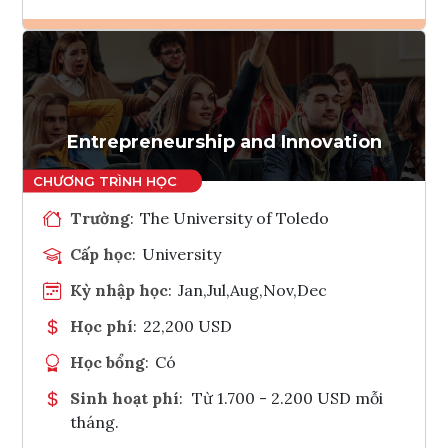
Ghi danh
Tham vấn Interlink
Entrepreneurship and Innovation
Trường
:
The University of Toledo
Cấp học
:
University
Kỳ nhập học
:
Jan,Jul,Aug,Nov,Dec
Học phí
:
22,200 USD
Học bổng
:
Có
Sinh hoạt phí
:
Từ 1.700 - 2.200 USD mỗi
tháng.