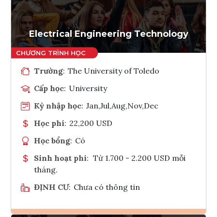
Tham vấn Interlink
Electrical Engineering Technology
Trường
:
The University of Toledo
Cấp học
:
University
Kỳ nhập học
:
Jan,Jul,Aug,Nov,Dec
Học phí
:
22,200 USD
Học bổng
:
Có
Sinh hoạt phí
:
Từ 1.700 - 2.200 USD mỗi
tháng.
ĐỊNH CƯ
:
Chưa có thông tin