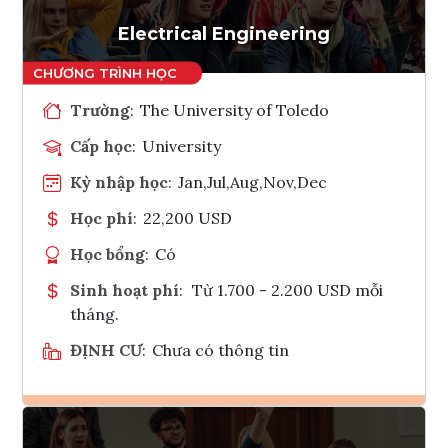
Tham vấn Interlink
Electrical Engineering
Trường
:
The University of Toledo
Cấp học
:
University
Kỳ nhập học
:
Jan,Jul,Aug,Nov,Dec
Học phí
:
22,200 USD
Học bổng
:
Có
Sinh hoạt phí
:
Từ 1.700 - 2.200 USD mỗi
tháng.
ĐỊNH CƯ
:
Chưa có thông tin
Ghi danh