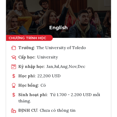
Ghi danh
Tham vấn Interlink
English
Trường
:
The University of Toledo
Cấp học
:
University
Kỳ nhập học
:
Jan,Jul,Aug,Nov,Dec
Học phí
:
22,200 USD
Học bổng
:
Có
Sinh hoạt phí
:
Từ 1.700 - 2.200 USD mỗi
tháng.
ĐỊNH CƯ
:
Chưa có thông tin