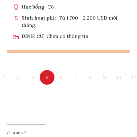
Học bổng
:
Có
Sinh hoạt phí
:
Từ 1.700 - 2.200 USD mỗi
tháng.
ĐỊNH CƯ
:
Chưa có thông tin
Ghi danh
2
3
4
5
6
7
8
9
10
22
Tham vấn Interlink
Chia sẻ với