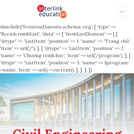
@include('frontend.layouts.schema-org', [ 'type' =>
'BreadcrumbList', 'data' => [ 'itemListElement' => [ [
'@type' => 'ListItem', 'position' => 1, 'name' => 'Trang chủ',
'item' => url('/'), ], [ '@type' => 'ListItem', 'position' => 2,
'name' => 'Chương trình học', 'item' => url('/program'), ], [
'@type' => 'ListItem', 'position' => 3, 'name' => $program-
>name, 'item' => url()->current(), ], ], ], ])