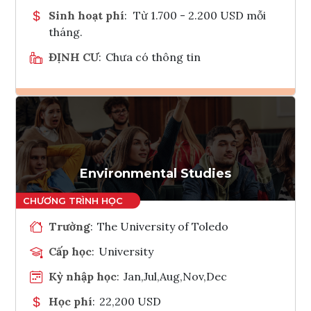
Sinh hoạt phí
:
Từ 1.700 - 2.200 USD mỗi
tháng.
ĐỊNH CƯ
:
Chưa có thông tin
Ghi danh
Tham vấn Interlink
Environmental Studies
Trường
:
The University of Toledo
Cấp học
:
University
Kỳ nhập học
:
Jan,Jul,Aug,Nov,Dec
Học phí
:
22,200 USD