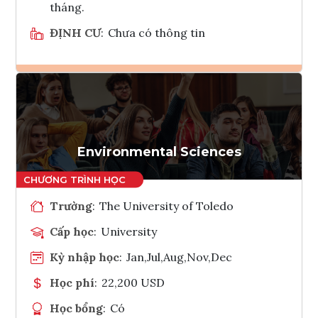
tháng.
ĐỊNH CƯ
:
Chưa có thông tin
Ghi danh
Tham vấn Interlink
Environmental Sciences
Trường
:
The University of Toledo
Cấp học
:
University
Kỳ nhập học
:
Jan,Jul,Aug,Nov,Dec
Học phí
:
22,200 USD
Học bổng
:
Có