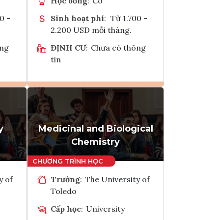
Học bổng
:
Có
0 -
Sinh hoạt phí
:
Từ 1.700 -
2.200 USD mỗi tháng.
ông
ĐỊNH CƯ
:
Chưa có thông
tin
Ghi danh
k
Tham vấn Interlink
y
Medicinal and Biological
Chemistry
y of
Trường
:
The University of
Toledo
Cấp học
:
University