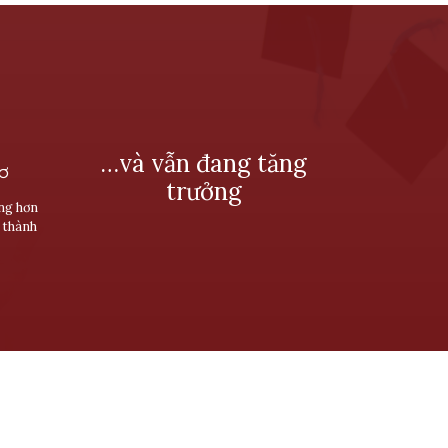
…và vẫn đang tăng
SƠ
trưởng
ùng hơn
 thành