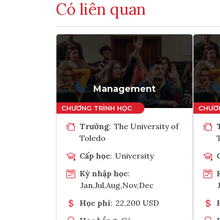
Có liên quan
Management
Trường
:
The University of
Toledo
Cấp học
:
University
Kỳ nhập học
:
Jan,Jul,Aug,Nov,Dec
Học phí
:
22,200 USD