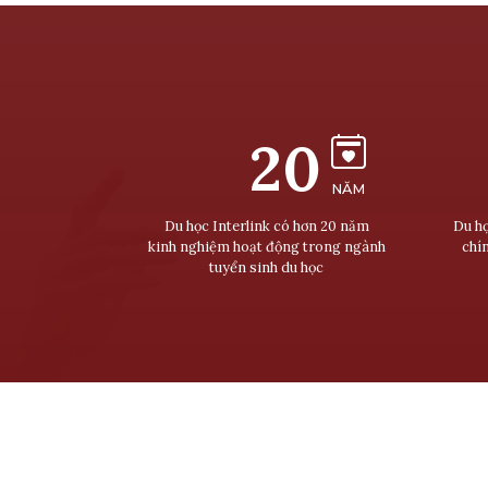
20
NĂM
Du học Interlink có hơn 20 năm
Du họ
kinh nghiệm hoạt động trong ngành
chí
tuyển sinh du học