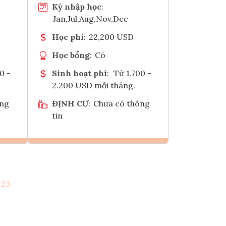
Kỳ nhập học
:
Jan,Jul,Aug,Nov,Dec
Học phí
:
22,200 USD
Học bổng
:
Có
0 -
Sinh hoạt phí
:
Từ 1.700 -
2.200 USD mỗi tháng.
ông
ĐỊNH CƯ
:
Chưa có thông
tin
Ghi danh
23
k
Tham vấn Interlink