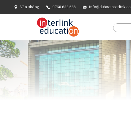
Văn phòng
0768 682 688
info@duhocinterlink.c
@include('frontend.layouts.schema-org', [ 'type' => 'Breadcru
url('/'), ], [ '@type' => 'ListItem', 'position' => 2, 'name' =
=> url()->current(), ], ], ], ])