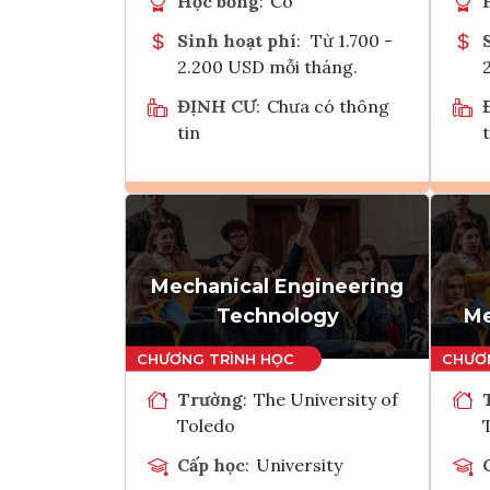
Học bổng
:
Có
Sinh hoạt phí
:
Từ 1.700 -
2.200 USD mỗi tháng.
ĐỊNH CƯ
:
Chưa có thông
tin
t
Ghi danh
Tham vấn Interlink
Mechanical Engineering
Technology
Me
Trường
:
The University of
Toledo
Cấp học
:
University