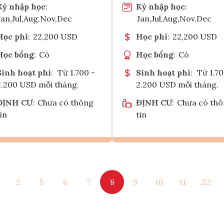
Kỳ nhập học
:
Kỳ nhập học
:
Jan,Jul,Aug,Nov,Dec
Jan,Jul,Aug,Nov,Dec
Học phí
:
22,200 USD
Học phí
:
22,200 USD
Học bổng
:
Có
Học bổng
:
Có
Sinh hoạt phí
:
Từ 1.700 -
Sinh hoạt phí
:
Từ 1.70
2.200 USD mỗi tháng.
2.200 USD mỗi tháng.
ĐỊNH CƯ
:
Chưa có thông
ĐỊNH CƯ
:
Chưa có th
in
tin
Ghi danh
Ghi danh
2
5
6
7
8
9
10
11
22
Tham vấn Interlink
Tham vấn Interlin