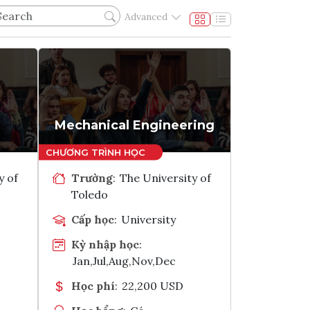
Advanced
Mechanical Engineering
y of
Trường
:
The University of
Toledo
Cấp học
:
University
Kỳ nhập học
:
Jan,Jul,Aug,Nov,Dec
Học phí
:
22,200 USD