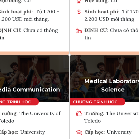
Học bổng
:
Có
Học bổng
:
Có
Sinh hoạt phí
:
Từ 1.700 -
Sinh hoạt phí
:
Từ 1.70
2.200 USD mỗi tháng.
2.200 USD mỗi tháng.
ĐỊNH CƯ
:
Chưa có thông
ĐỊNH CƯ
:
Chưa có th
in
tin
Ghi danh
Ghi danh
Tham vấn Interlink
Tham vấn Interlin
Medical Laborator
dia Communication
Science
Trường
:
The University of
Trường
:
The Universit
Toledo
Toledo
Cấp học
:
University
Cấp học
:
University