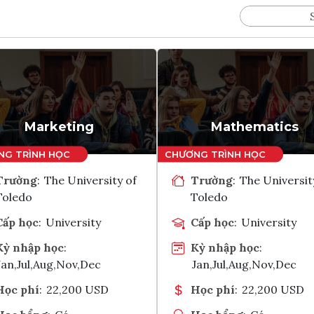
Marketing
Mathematics
Trường
:
The University of
Trường
:
The Universit
Toledo
Toledo
Cấp học
:
University
Cấp học
:
University
Kỳ nhập học
:
Kỳ nhập học
:
Jan,Jul,Aug,Nov,Dec
Jan,Jul,Aug,Nov,Dec
Học phí
:
22,200 USD
Học phí
:
22,200 USD