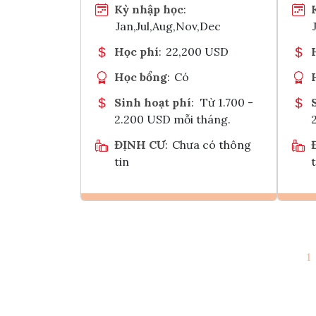
Kỳ nhập học
:
Jan,Jul,Aug,Nov,Dec
Học phí
:
22,200 USD
Học bổng
:
Có
Sinh hoạt phí
:
Từ 1.700 -
2.200 USD mỗi tháng.
ĐỊNH CƯ
:
Chưa có thông
tin
t
Ghi danh
1
Tham vấn Interlink