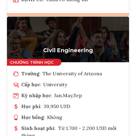
Ghi danh
Tham vấn Interlink
Civil Engineering
Trường
:
The University of Arizona
Cấp học
:
University
Kỳ nhập học
:
Jan,May,Sep
Học phí
:
39,950 USD
Học bổng
:
Không
Sinh hoạt phí
:
Từ 1.700 - 2.200 USD mỗi
tháng.