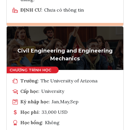
ĐỊNH CƯ
:
Chưa có thông tin
Ghi danh
Tham vấn Interlink
Civil Engineering and Engineering
Mechanics
Trường
:
The University of Arizona
Cấp học
:
University
Kỳ nhập học
:
Jan,May,Sep
Học phí
:
33,000 USD
Học bổng
:
Không