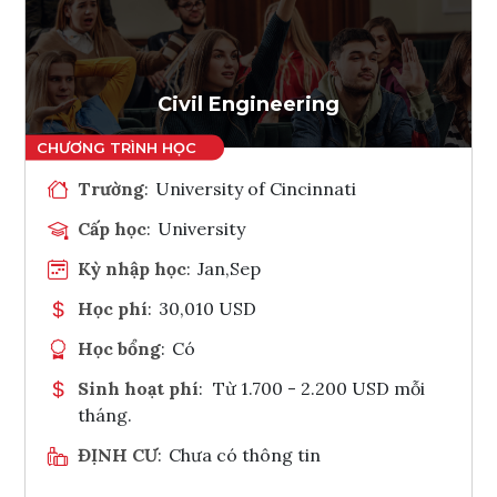
Ghi danh
Tham vấn Interlink
Civil Engineering
Trường
:
University of Cincinnati
Cấp học
:
University
Kỳ nhập học
:
Jan,Sep
Học phí
:
30,010 USD
Học bổng
:
Có
Sinh hoạt phí
:
Từ 1.700 - 2.200 USD mỗi
tháng.
ĐỊNH CƯ
:
Chưa có thông tin