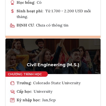
Học bổng
:
Có
Sinh hoạt phí
:
Từ 1.700 - 2.200 USD mỗi
tháng.
ĐỊNH CƯ
:
Chưa có thông tin
Ghi danh
Tham vấn Interlink
Civil Engineering (M.S.)
Trường
:
Colorado State University
Cấp học
:
University
Kỳ nhập học
:
Jan,Sep