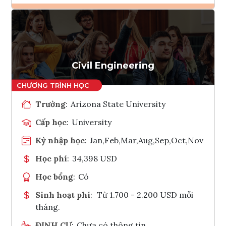
Ghi danh
Tham vấn Interlink
Civil Engineering
Trường
:
Arizona State University
Cấp học
:
University
Kỳ nhập học
:
Jan,Feb,Mar,Aug,Sep,Oct,Nov
Học phí
:
34,398 USD
Học bổng
:
Có
Sinh hoạt phí
:
Từ 1.700 - 2.200 USD mỗi
tháng.
ĐỊNH CƯ
:
Chưa có thông tin