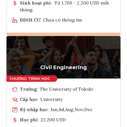
Sinh hoạt phí
:
Từ 1.700 - 2.200 USD mỗi
tháng.
ĐỊNH CƯ
:
Chưa có thông tin
Ghi danh
Tham vấn Interlink
Civil Engineering
Trường
:
The University of Toledo
Cấp học
:
University
Kỳ nhập học
:
Jan,Jul,Aug,Nov,Dec
Học phí
:
22,200 USD