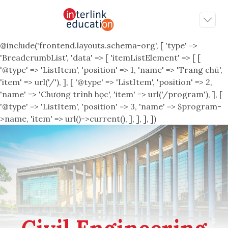
@include('frontend.layouts.schema-org', [ 'type' =>
'BreadcrumbList', 'data' => [ 'itemListElement' => [ [
'@type' => 'ListItem', 'position' => 1, 'name' => 'Trang chủ',
'item' => url('/'), ], [ '@type' => 'ListItem', 'position' => 2,
'name' => 'Chương trình học', 'item' => url('/program'), ], [
'@type' => 'ListItem', 'position' => 3, 'name' => $program-
>name, 'item' => url()->current(), ], ], ], ])