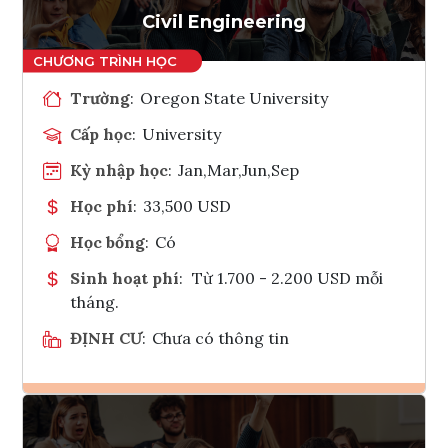
Civil Engineering
Trường
:
Oregon State University
Cấp học
:
University
Kỳ nhập học
:
Jan,Mar,Jun,Sep
Học phí
:
33,500 USD
Học bổng
:
Có
Sinh hoạt phí
:
Từ 1.700 - 2.200 USD mỗi
tháng.
ĐỊNH CƯ
:
Chưa có thông tin
Ghi danh