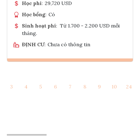
Học phí
:
29,720 USD
Học bổng
:
Có
Sinh hoạt phí
:
Từ 1.700 - 2.200 USD mỗi
tháng.
ĐỊNH CƯ
:
Chưa có thông tin
Ghi danh
3
4
5
6
7
8
9
10
24
Tham vấn Interlink