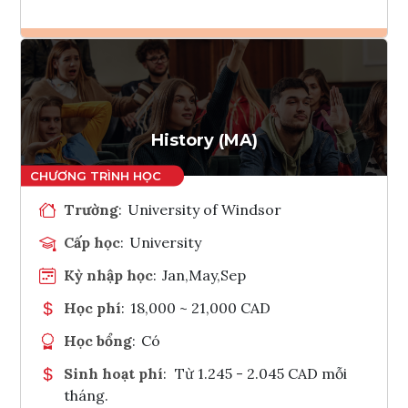
Ghi danh
Tham vấn Interlink
History (MA)
Trường
:
University of Windsor
Cấp học
:
University
Kỳ nhập học
:
Jan,May,Sep
Học phí
:
18,000 ~ 21,000 CAD
Học bổng
:
Có
Sinh hoạt phí
:
Từ 1.245 - 2.045 CAD mỗi
tháng.