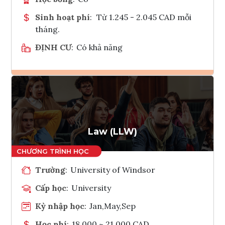
Sinh hoạt phí
:
Từ 1.245 - 2.045 CAD mỗi
tháng.
ĐỊNH CƯ
:
Có khả năng
Ghi danh
Tham vấn Interlink
Law (LLW)
Trường
:
University of Windsor
Cấp học
:
University
Kỳ nhập học
:
Jan,May,Sep
Học phí
:
18,000 ~ 21,000 CAD