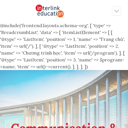
@include('frontend.layouts.schema-org', [ 'type' =>
'BreadcrumbList', 'data' => [ 'itemListElement' => [ [
'@type' => 'ListItem', 'position' => 1, 'name' => 'Trang chủ',
'item' => url('/'), ], [ '@type' => 'ListItem', 'position' => 2,
'name' => 'Chương trình học', 'item' => url('/program'), ], [
'@type' => 'ListItem', 'position' => 3, 'name' => $program-
>name, 'item' => url()->current(), ], ], ], ])