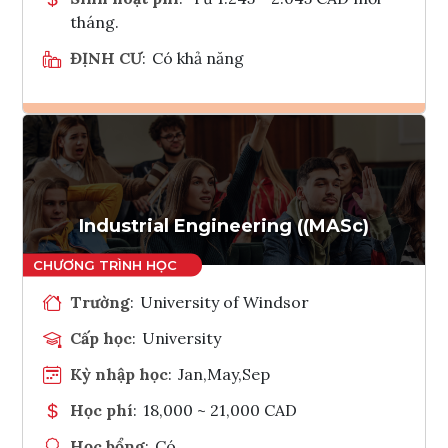
tháng.
ĐỊNH CƯ
:
Có khả năng
Ghi danh
Tham vấn Interlink
Industrial Engineering ((MASc)
Trường
:
University of Windsor
Cấp học
:
University
Kỳ nhập học
:
Jan,May,Sep
Học phí
:
18,000 ~ 21,000 CAD
Học bổng
:
Có