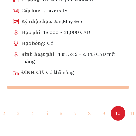
Cấp học
:
University
Kỳ nhập học
:
Jan,May,Sep
Học phí
:
18,000 ~ 21,000 CAD
Học bổng
:
Có
Sinh hoạt phí
:
Từ 1.245 - 2.045 CAD mỗi
tháng.
ĐỊNH CƯ
:
Có khả năng
Ghi danh
2
3
4
5
6
7
8
9
10
11
Tham vấn Interlink