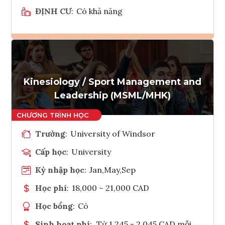
ĐỊNH CƯ
:
Có khả năng
Ghi danh
Tham vấn Interlink
Kinesiology / Sport Management and
Leadership (MSML/MHK)
Trường
:
University of Windsor
Cấp học
:
University
Kỳ nhập học
:
Jan,May,Sep
Học phí
:
18,000 ~ 21,000 CAD
Học bổng
:
Có
Sinh hoạt phí
:
Từ 1.245 - 2.045 CAD mỗi