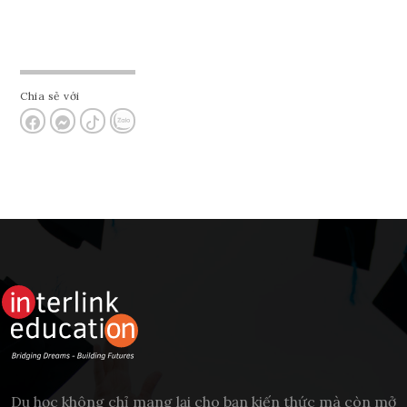
Chia sẻ với
Du học không chỉ mang lại cho bạn kiến thức mà còn mở