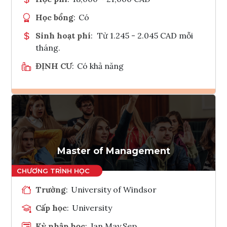
Học bổng
:
Có
Sinh hoạt phí
:
Từ 1.245 - 2.045 CAD mỗi
tháng.
ĐỊNH CƯ
:
Có khả năng
Ghi danh
Tham vấn Interlink
Master of Management
Trường
:
University of Windsor
Cấp học
:
University
Kỳ nhập học
:
Jan,May,Sep