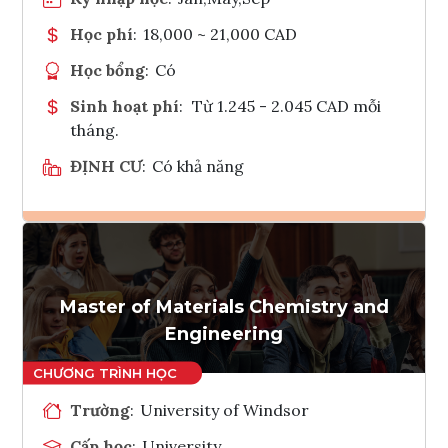
Học phí
:
18,000 ~ 21,000 CAD
Học bổng
:
Có
Sinh hoạt phí
:
Từ 1.245 - 2.045 CAD mỗi
tháng.
ĐỊNH CƯ
:
Có khả năng
Ghi danh
Tham vấn Interlink
Master of Materials Chemistry and
Engineering
Trường
:
University of Windsor
Cấp học
:
University