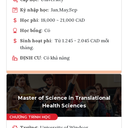
Kỳ nhập học
:
Jan,May,Sep
Học phí
:
18,000 ~ 21,000 CAD
Học bổng
:
Có
Sinh hoạt phí
:
Từ 1.245 - 2.045 CAD mỗi
tháng.
ĐỊNH CƯ
:
Có khả năng
Ghi danh
Tham vấn Interlink
Master of Science in Translational
Health Sciences
Trường
:
University of Windsor