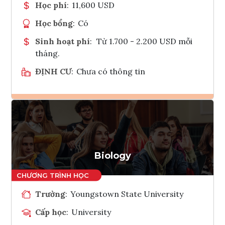
Học phí
:
11,600 USD
Học bổng
:
Có
Sinh hoạt phí
:
Từ 1.700 - 2.200 USD mỗi
tháng.
ĐỊNH CƯ
:
Chưa có thông tin
Ghi danh
Tham vấn Interlink
Biology
Trường
:
Youngstown State University
Cấp học
:
University