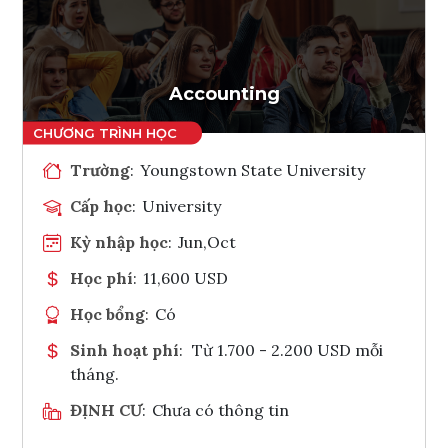
Ghi danh
Tham vấn Interlink
Accounting
Trường
:
Youngstown State University
Cấp học
:
University
Kỳ nhập học
:
Jun,Oct
Học phí
:
11,600 USD
Học bổng
:
Có
Sinh hoạt phí
:
Từ 1.700 - 2.200 USD mỗi
tháng.
ĐỊNH CƯ
:
Chưa có thông tin