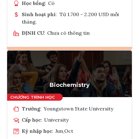
Học bổng
:
Có
Sinh hoạt phí
:
Từ 1.700 - 2.200 USD mỗi
tháng.
ĐỊNH CƯ
:
Chưa có thông tin
Ghi danh
Tham vấn Interlink
Biochemistry
Trường
:
Youngstown State University
Cấp học
:
University
Kỳ nhập học
:
Jun,Oct