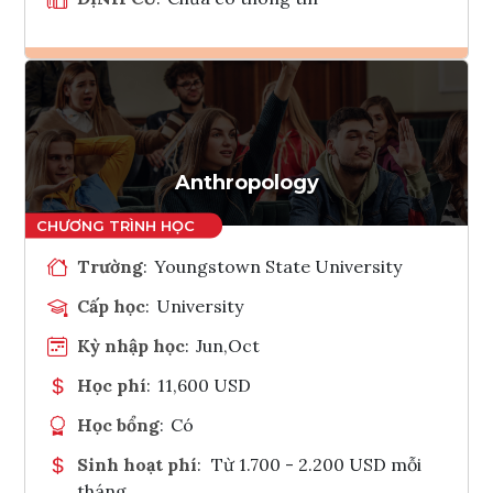
Ghi danh
Tham vấn Interlink
Anthropology
Trường
:
Youngstown State University
Cấp học
:
University
Kỳ nhập học
:
Jun,Oct
Học phí
:
11,600 USD
Học bổng
:
Có
Sinh hoạt phí
:
Từ 1.700 - 2.200 USD mỗi
tháng.