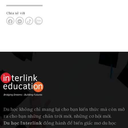
Chia sẻ với
Du học không chỉ mang lại cho bạn kiến thức mà còn mở
ra cho bạn những chân trời mới, những cơ hội mới.
Du học Interlink
đồng hành để biến giấc mơ du học