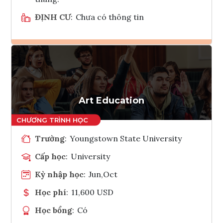
ĐỊNH CƯ
:
Chưa có thông tin
Ghi danh
Tham vấn Interlink
Art Education
Trường
:
Youngstown State University
Cấp học
:
University
Kỳ nhập học
:
Jun,Oct
Học phí
:
11,600 USD
Học bổng
:
Có