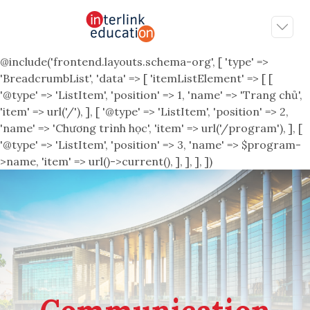
@include('frontend.layouts.schema-org', [ 'type' =>
'BreadcrumbList', 'data' => [ 'itemListElement' => [ [
'@type' => 'ListItem', 'position' => 1, 'name' => 'Trang chủ',
'item' => url('/'), ], [ '@type' => 'ListItem', 'position' => 2,
'name' => 'Chương trình học', 'item' => url('/program'), ], [
'@type' => 'ListItem', 'position' => 3, 'name' => $program-
>name, 'item' => url()->current(), ], ], ], ])