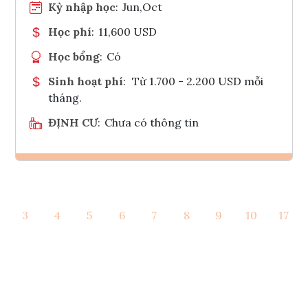
Kỳ nhập học
:
Jun,Oct
Học phí
:
11,600 USD
Học bổng
:
Có
Sinh hoạt phí
:
Từ 1.700 - 2.200 USD mỗi
tháng.
ĐỊNH CƯ
:
Chưa có thông tin
Ghi danh
3
4
5
6
7
8
9
10
17
Tham vấn Interlink