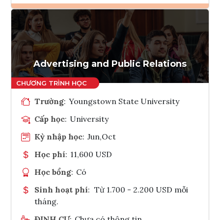
Ghi danh
Tham vấn Interlink
Advertising and Public Relations
Trường
:
Youngstown State University
Cấp học
:
University
Kỳ nhập học
:
Jun,Oct
Học phí
:
11,600 USD
Học bổng
:
Có
Sinh hoạt phí
:
Từ 1.700 - 2.200 USD mỗi
tháng.
ĐỊNH CƯ
:
Chưa có thông tin