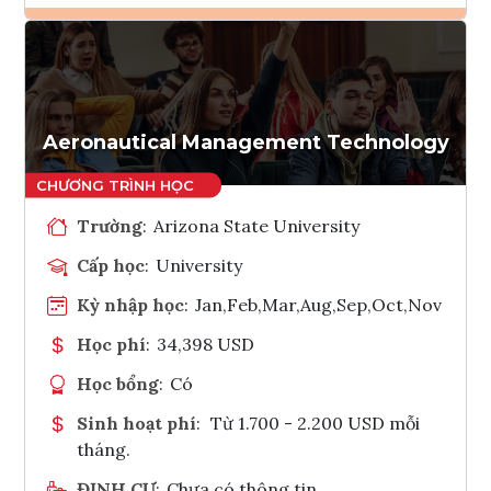
Ghi danh
Tham vấn Interlink
Aeronautical Management Technology
Trường
:
Arizona State University
Cấp học
:
University
Kỳ nhập học
:
Jan,Feb,Mar,Aug,Sep,Oct,Nov
Học phí
:
34,398 USD
Học bổng
:
Có
Sinh hoạt phí
:
Từ 1.700 - 2.200 USD mỗi
tháng.
ĐỊNH CƯ
:
Chưa có thông tin