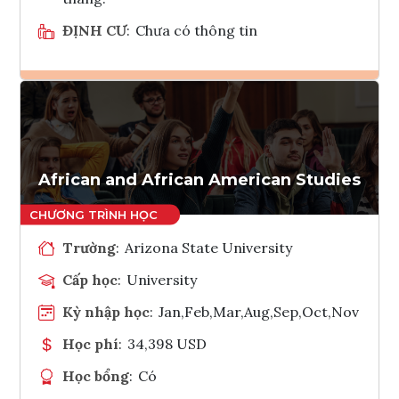
ĐỊNH CƯ
:
Chưa có thông tin
Ghi danh
Tham vấn Interlink
African and African American Studies
Trường
:
Arizona State University
Cấp học
:
University
Kỳ nhập học
:
Jan,Feb,Mar,Aug,Sep,Oct,Nov
Học phí
:
34,398 USD
Học bổng
:
Có