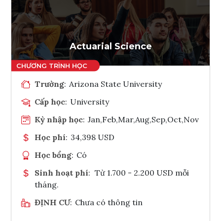
Ghi danh
Tham vấn Interlink
Actuarial Science
Trường
:
Arizona State University
Cấp học
:
University
Kỳ nhập học
:
Jan,Feb,Mar,Aug,Sep,Oct,Nov
Học phí
:
34,398 USD
Học bổng
:
Có
Sinh hoạt phí
:
Từ 1.700 - 2.200 USD mỗi
tháng.
ĐỊNH CƯ
:
Chưa có thông tin