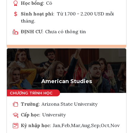
Học bổng
:
Có
Sinh hoạt phí
:
Từ 1.700 - 2.200 USD mỗi
tháng.
ĐỊNH CƯ
:
Chưa có thông tin
Ghi danh
Tham vấn Interlink
American Studies
Trường
:
Arizona State University
Cấp học
:
University
Kỳ nhập học
:
Jan,Feb,Mar,Aug,Sep,Oct,Nov