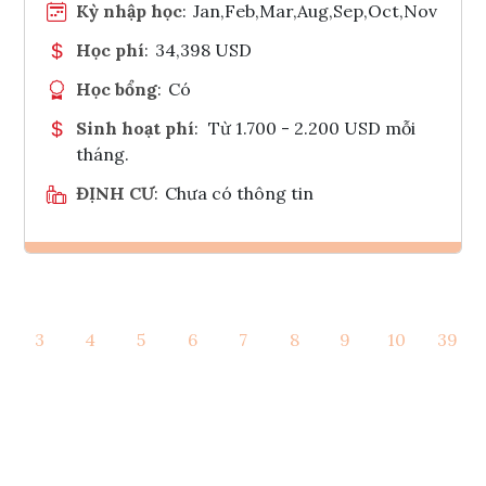
Kỳ nhập học
:
Jan,Feb,Mar,Aug,Sep,Oct,Nov
Học phí
:
34,398 USD
Học bổng
:
Có
Sinh hoạt phí
:
Từ 1.700 - 2.200 USD mỗi
tháng.
ĐỊNH CƯ
:
Chưa có thông tin
Ghi danh
3
4
5
6
7
8
9
10
39
Tham vấn Interlink