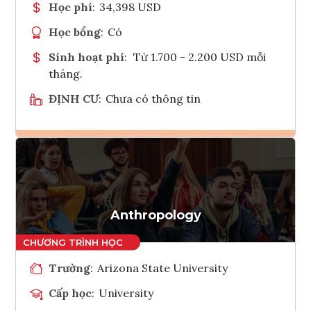
Học phí
:
34,398 USD
Học bổng
:
Có
Sinh hoạt phí
:
Từ 1.700 - 2.200 USD mỗi
tháng.
ĐỊNH CƯ
:
Chưa có thông tin
Ghi danh
Tham vấn Interlink
Anthropology
Trường
:
Arizona State University
Cấp học
:
University