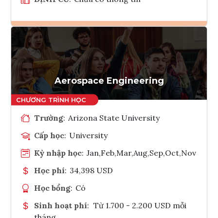
Ghi danh
Tham vấn Interlink
Aerospace Engineering
Trường
:
Arizona State University
Cấp học
:
University
Kỳ nhập học
:
Jan,Feb,Mar,Aug,Sep,Oct,Nov
Học phí
:
34,398 USD
Học bổng
:
Có
Sinh hoạt phí
:
Từ 1.700 - 2.200 USD mỗi
tháng.