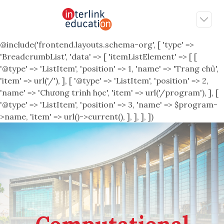
@include('frontend.layouts.schema-org', [ 'type' =>
'BreadcrumbList', 'data' => [ 'itemListElement' => [ [
'@type' => 'ListItem', 'position' => 1, 'name' => 'Trang chủ',
'item' => url('/'), ], [ '@type' => 'ListItem', 'position' => 2,
'name' => 'Chương trình học', 'item' => url('/program'), ], [
'@type' => 'ListItem', 'position' => 3, 'name' => $program-
>name, 'item' => url()->current(), ], ], ], ])