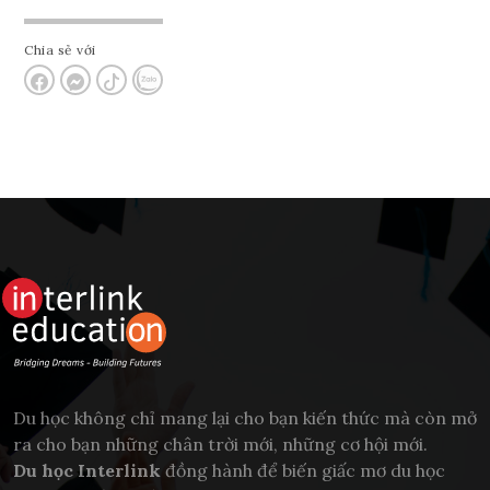
Chia sẻ với
Du học không chỉ mang lại cho bạn kiến thức mà còn mở
ra cho bạn những chân trời mới, những cơ hội mới.
Du học Interlink
đồng hành để biến giấc mơ du học