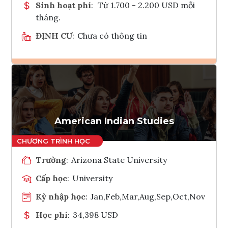
Sinh hoạt phí
:
Từ 1.700 - 2.200 USD mỗi
tháng.
ĐỊNH CƯ
:
Chưa có thông tin
Ghi danh
Tham vấn Interlink
American Indian Studies
Trường
:
Arizona State University
Cấp học
:
University
Kỳ nhập học
:
Jan,Feb,Mar,Aug,Sep,Oct,Nov
Học phí
:
34,398 USD