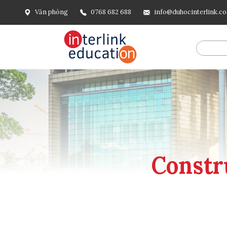
Văn phòng
0768 682 688
info@duhocinterlink.c
@include('frontend.layouts.schema-org', [ 'type' => 'Breadcru
url('/'), ], [ '@type' => 'ListItem', 'position' => 2, 'name' =
=> url()->current(), ], ], ], ])
Constr