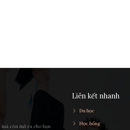
Liên kết nhanh
Du học
Học bổng
c mà còn mở ra cho bạn