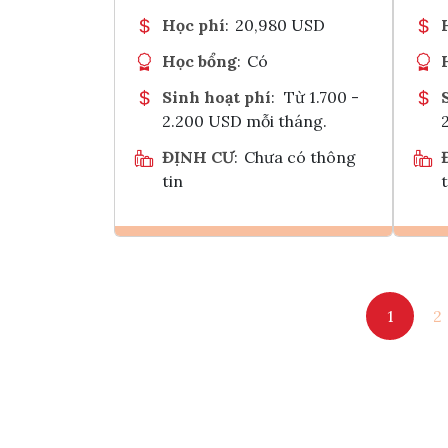
Học phí
:
20,980 USD
Học bổng
:
Có
Sinh hoạt phí
:
Từ 1.700 -
2.200 USD mỗi tháng.
ĐỊNH CƯ
:
Chưa có thông
tin
t
Ghi danh
1
2
Tham vấn Interlink