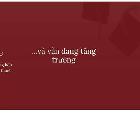
…và vẫn đang tăng
SƠ
trưởng
ùng hơn
 thành