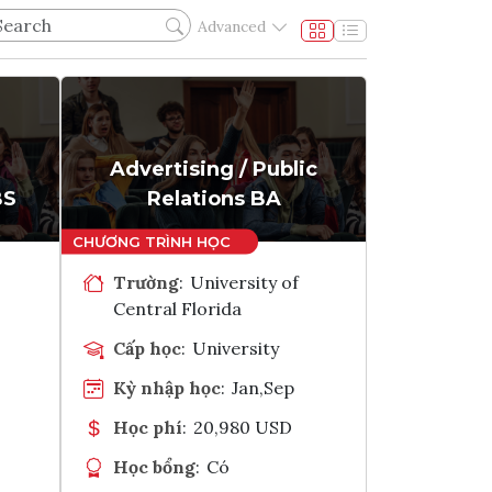
Advanced
Advertising / Public
BS
Relations BA
Trường
:
University of
Central Florida
Cấp học
:
University
Kỳ nhập học
:
Jan,Sep
Học phí
:
20,980 USD
Học bổng
:
Có