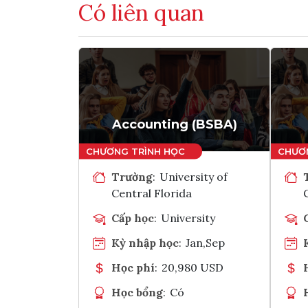
Có liên quan
Accounting (BSBA)
Trường
:
University of
Central Florida
Cấp học
:
University
Kỳ nhập học
:
Jan,Sep
Học phí
:
20,980 USD
Học bổng
:
Có