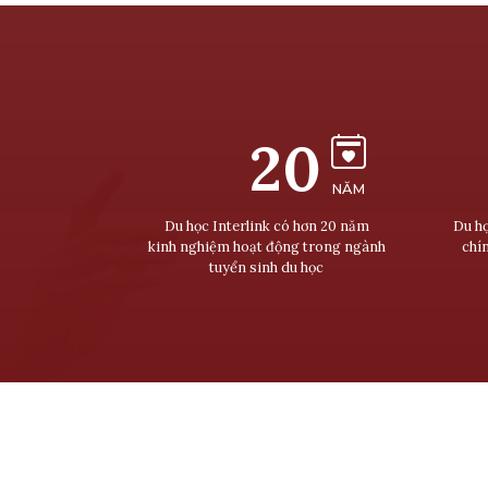
20
NĂM
Du học Interlink có hơn 20 năm
Du họ
kinh nghiệm hoạt động trong ngành
chí
tuyển sinh du học