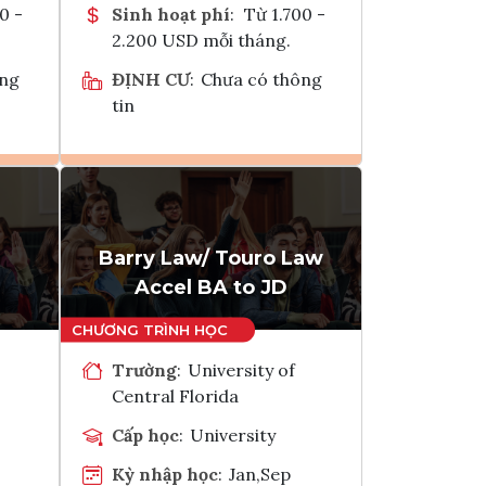
0 -
Sinh hoạt phí
:
Từ 1.700 -
2.200 USD mỗi tháng.
ông
ĐỊNH CƯ
:
Chưa có thông
tin
Ghi danh
k
Tham vấn Interlink
Barry Law/ Touro Law
Accel BA to JD
Trường
:
University of
Central Florida
Cấp học
:
University
Kỳ nhập học
:
Jan,Sep