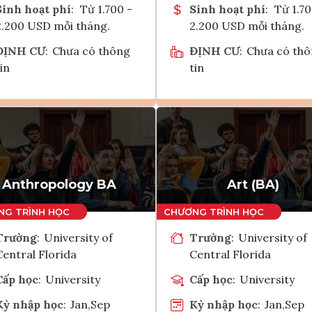
Sinh hoạt phí
:
Từ 1.700 -
Sinh hoạt phí
:
Từ 1.70
2.200 USD mỗi tháng.
2.200 USD mỗi tháng.
ĐỊNH CƯ
:
Chưa có thông
ĐỊNH CƯ
:
Chưa có th
in
tin
Ghi danh
Ghi danh
Tham vấn Interlink
Tham vấn Interlin
Anthropology BA
Art (BA)
Trường
:
University of
Trường
:
University of
Central Florida
Central Florida
Cấp học
:
University
Cấp học
:
University
Kỳ nhập học
:
Jan,Sep
Kỳ nhập học
:
Jan,Sep