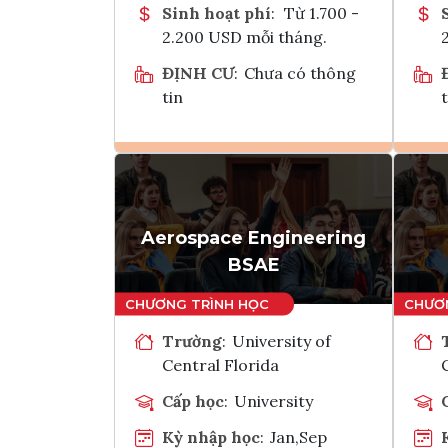
Sinh hoạt phí
:
Từ 1.700 -
2.200 USD mỗi tháng.
ĐỊNH CƯ
:
Chưa có thông
tin
t
Ghi danh
Tham vấn Interlink
Aerospace Engineering
BSAE
Trường
:
University of
Central Florida
Cấp học
:
University
Kỳ nhập học
:
Jan,Sep