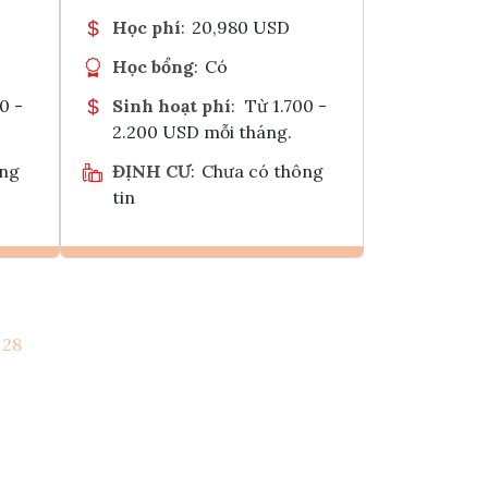
Học phí
:
20,980 USD
Học bổng
:
Có
0 -
Sinh hoạt phí
:
Từ 1.700 -
2.200 USD mỗi tháng.
ông
ĐỊNH CƯ
:
Chưa có thông
tin
Ghi danh
28
k
Tham vấn Interlink