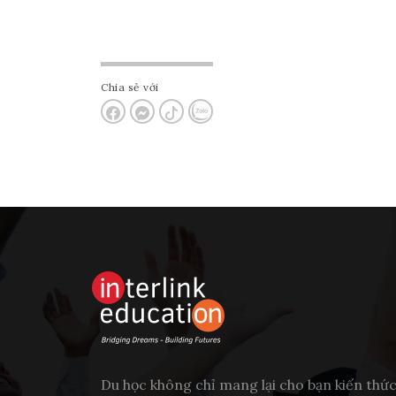
Chia sẻ với
Du học không chỉ mang lại cho bạn kiến thứ