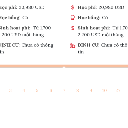
Học phí
:
20,980 USD
Học phí
:
20,980 USD
Học bổng
:
Có
Học bổng
:
Có
Sinh hoạt phí
:
Từ 1.700 -
Sinh hoạt phí
:
Từ 1.70
2.200 USD mỗi tháng.
2.200 USD mỗi tháng.
ĐỊNH CƯ
:
Chưa có thông
ĐỊNH CƯ
:
Chưa có th
in
tin
Ghi danh
Ghi danh
3
4
5
6
7
8
9
10
27
Tham vấn Interlink
Tham vấn Interlin