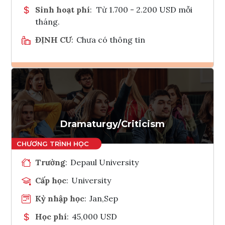
Sinh hoạt phí
:
Từ 1.700 - 2.200 USD mỗi
tháng.
ĐỊNH CƯ
:
Chưa có thông tin
Ghi danh
Tham vấn Interlink
Dramaturgy/Criticism
Trường
:
Depaul University
Cấp học
:
University
Kỳ nhập học
:
Jan,Sep
Học phí
:
45,000 USD