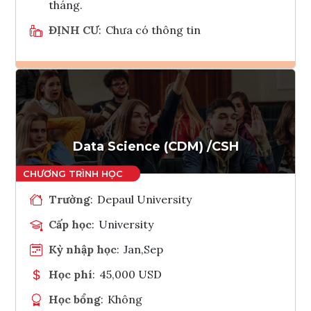
tháng.
ĐỊNH CƯ
:
Chưa có thông tin
Ghi danh
Tham vấn Interlink
Data Science (CDM) /CSH
Trường
:
Depaul University
Cấp học
:
University
Kỳ nhập học
:
Jan,Sep
Học phí
:
45,000 USD
Học bổng
:
Không