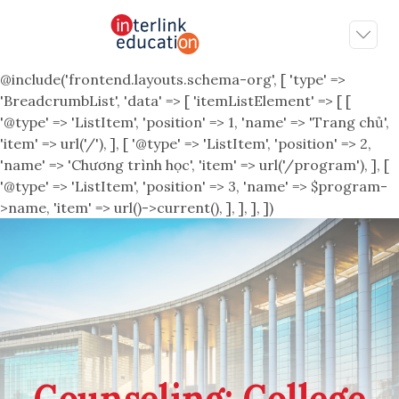
@include('frontend.layouts.schema-org', [ 'type' =>
'BreadcrumbList', 'data' => [ 'itemListElement' => [ [
'@type' => 'ListItem', 'position' => 1, 'name' => 'Trang chủ',
'item' => url('/'), ], [ '@type' => 'ListItem', 'position' => 2,
'name' => 'Chương trình học', 'item' => url('/program'), ], [
'@type' => 'ListItem', 'position' => 3, 'name' => $program-
>name, 'item' => url()->current(), ], ], ], ])
Counseling: College