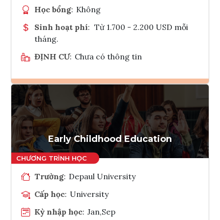
Học bổng
:
Không
Sinh hoạt phí
:
Từ 1.700 - 2.200 USD mỗi
tháng.
ĐỊNH CƯ
:
Chưa có thông tin
Ghi danh
Tham vấn Interlink
Early Childhood Education
Trường
:
Depaul University
Cấp học
:
University
Kỳ nhập học
:
Jan,Sep