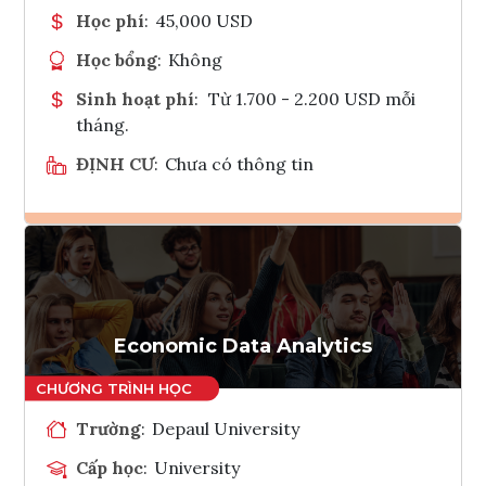
Học phí
:
45,000 USD
Học bổng
:
Không
Sinh hoạt phí
:
Từ 1.700 - 2.200 USD mỗi
tháng.
ĐỊNH CƯ
:
Chưa có thông tin
Ghi danh
Tham vấn Interlink
Economic Data Analytics
Trường
:
Depaul University
Cấp học
:
University