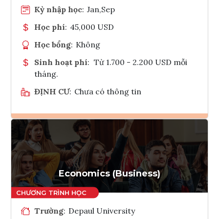
Kỳ nhập học
:
Jan,Sep
Học phí
:
45,000 USD
Học bổng
:
Không
Sinh hoạt phí
:
Từ 1.700 - 2.200 USD mỗi
tháng.
ĐỊNH CƯ
:
Chưa có thông tin
Ghi danh
Tham vấn Interlink
Economics (Business)
Trường
:
Depaul University