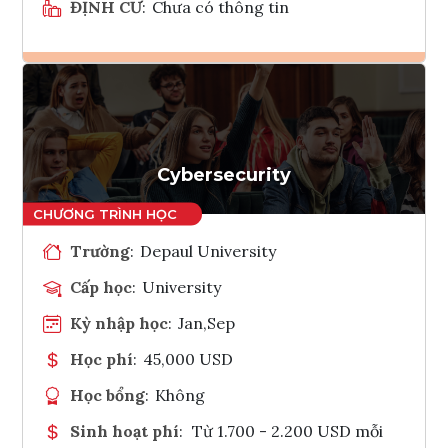
ĐỊNH CƯ
:
Chưa có thông tin
Ghi danh
Tham vấn Interlink
Cybersecurity
Trường
:
Depaul University
Cấp học
:
University
Kỳ nhập học
:
Jan,Sep
Học phí
:
45,000 USD
Học bổng
:
Không
Sinh hoạt phí
:
Từ 1.700 - 2.200 USD mỗi