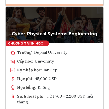
Ghi danh
Tham vấn Interlink
Cyber-Physical Systems Engineering
Trường
:
Depaul University
Cấp học
:
University
Kỳ nhập học
:
Jan,Sep
Học phí
:
45,000 USD
Học bổng
:
Không
Sinh hoạt phí
:
Từ 1.700 - 2.200 USD mỗi
tháng.