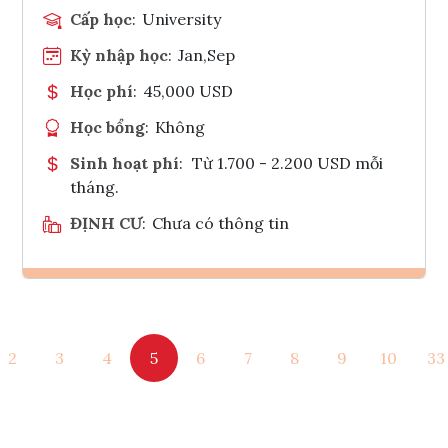
Cấp học
:
University
Kỳ nhập học
:
Jan,Sep
Học phí
:
45,000 USD
Học bổng
:
Không
Sinh hoạt phí
:
Từ 1.700 - 2.200 USD mỗi
tháng.
ĐỊNH CƯ
:
Chưa có thông tin
Ghi danh
2
3
4
5
6
7
8
9
10
33
Tham vấn Interlink