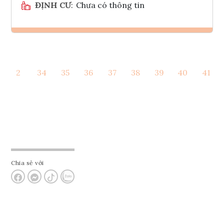
ĐỊNH CƯ
:
Chưa có thông tin
Ghi danh
2
34
35
36
37
38
39
40
41
Tham vấn Interlink
Chia sẻ với