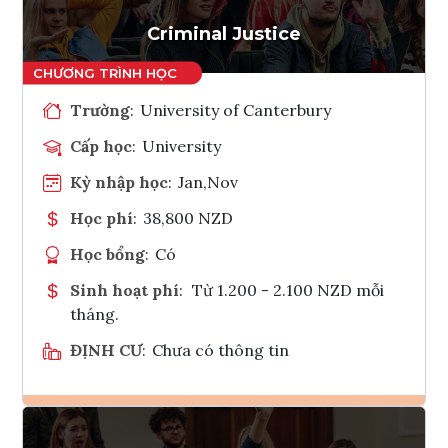
Tham vấn Interlink
Criminal Justice
Trường
:
University of Canterbury
Cấp học
:
University
Kỳ nhập học
:
Jan,Nov
Học phí
:
38,800 NZD
Học bổng
:
Có
Sinh hoạt phí
:
Từ 1.200 - 2.100 NZD mỗi
tháng.
ĐỊNH CƯ
:
Chưa có thông tin
Ghi danh