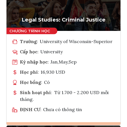
Tham vấn Interlink
Legal Studies: Criminal Justice
Trường
:
University of Wisconsin-Superior
Cấp học
:
University
Kỳ nhập học
:
Jan,May,Sep
Học phí
:
16,930 USD
Học bổng
:
Có
Sinh hoạt phí
:
Từ 1.700 - 2.200 USD mỗi
tháng.
ĐỊNH CƯ
:
Chưa có thông tin