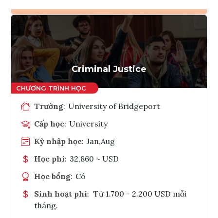
Ghi danh
Tham vấn Interlink
Criminal Justice
Trường
:
University of Bridgeport
Cấp học
:
University
Kỳ nhập học
:
Jan,Aug
Học phí
:
32,860 ~ USD
Học bổng
:
Có
Sinh hoạt phí
:
Từ 1.700 - 2.200 USD mỗi
tháng.