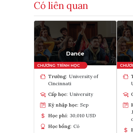
Có liên quan
Dance
Trường
:
University of
Cincinnati
Cấp học
:
University
Kỳ nhập học
:
Sep
Học phí
:
30,010 USD
Học bổng
:
Có