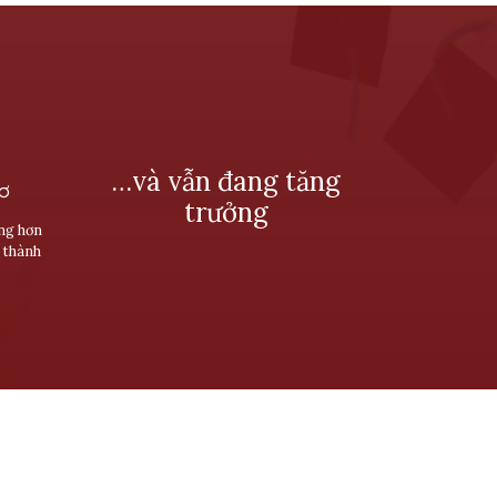
…và vẫn đang tăng
SƠ
trưởng
ùng hơn
 thành