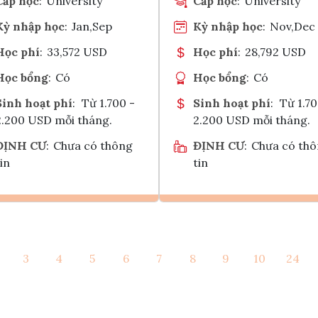
Cấp học
:
University
Cấp học
:
University
Kỳ nhập học
:
Jan,Sep
Kỳ nhập học
:
Nov,Dec
Học phí
:
33,572 USD
Học phí
:
28,792 USD
Học bổng
:
Có
Học bổng
:
Có
Sinh hoạt phí
:
Từ 1.700 -
Sinh hoạt phí
:
Từ 1.70
2.200 USD mỗi tháng.
2.200 USD mỗi tháng.
ĐỊNH CƯ
:
Chưa có thông
ĐỊNH CƯ
:
Chưa có th
in
tin
Ghi danh
Ghi danh
3
4
5
6
7
8
9
10
24
Tham vấn Interlink
Tham vấn Interlin