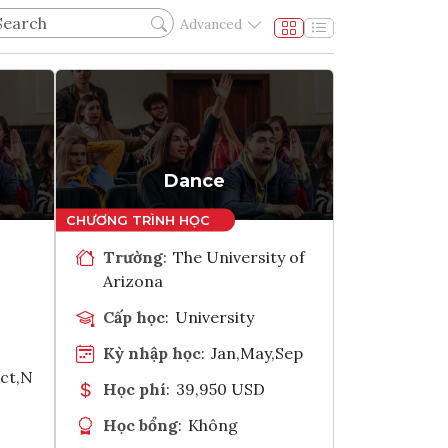
Advanced
Dance
Trường
:
The University of
Arizona
Cấp học
:
University
Kỳ nhập học
:
Jan,May,Sep
Oct,N
Học phí
:
39,950 USD
Học bổng
:
Không