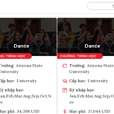
Dance
Dance
Trường
:
Arizona State
Trường
:
Arizona State
University
University
Cấp học
:
University
Cấp học
:
University
Kỳ nhập học
:
Kỳ nhập học
:
Jan,Feb,Mar,Aug,Sep,Oct,N
Jan,Feb,Mar,Aug,Sep,
ov
ov
Học phí
:
34,398 USD
Học phí
:
37,044 USD