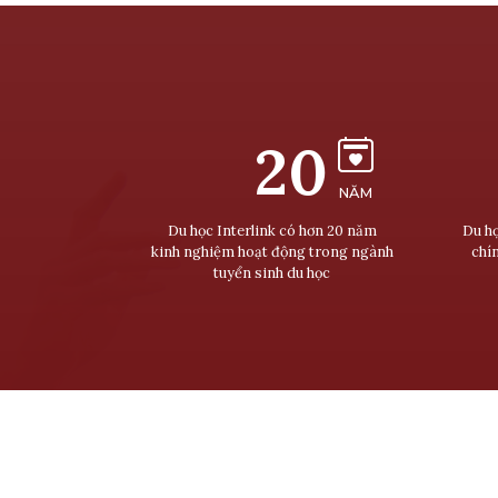
20
NĂM
Du học Interlink có hơn 20 năm
Du họ
kinh nghiệm hoạt động trong ngành
chí
tuyển sinh du học