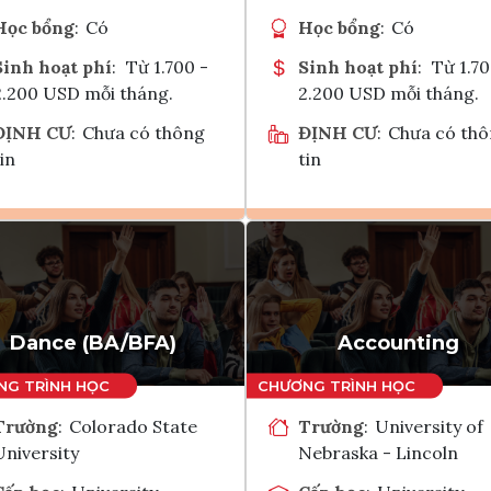
Học bổng
:
Có
Học bổng
:
Có
Sinh hoạt phí
:
Từ 1.700 -
Sinh hoạt phí
:
Từ 1.70
2.200 USD mỗi tháng.
2.200 USD mỗi tháng.
ĐỊNH CƯ
:
Chưa có thông
ĐỊNH CƯ
:
Chưa có th
in
tin
Ghi danh
Ghi danh
Tham vấn Interlink
Tham vấn Interlin
Dance (BA/BFA)
Accounting
Trường
:
Colorado State
Trường
:
University of
University
Nebraska - Lincoln