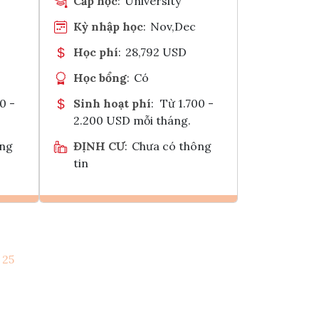
Cấp học
:
University
Kỳ nhập học
:
Nov,Dec
Học phí
:
28,792 USD
Học bổng
:
Có
0 -
Sinh hoạt phí
:
Từ 1.700 -
2.200 USD mỗi tháng.
ông
ĐỊNH CƯ
:
Chưa có thông
tin
Ghi danh
25
k
Tham vấn Interlink