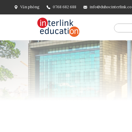
Văn phòng
0768 682 688
info@duhocinterlink.c
@include('frontend.layouts.schema-org', [ 'type' => 'Breadcru
url('/'), ], [ '@type' => 'ListItem', 'position' => 2, 'name' =
=> url()->current(), ], ], ], ])