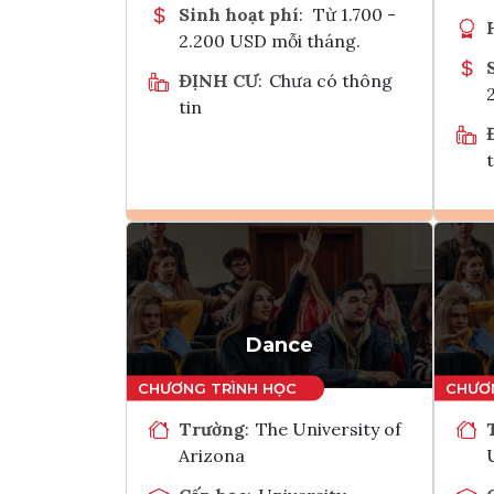
Sinh hoạt phí
:
Từ 1.700 -
2.200 USD mỗi tháng.
ĐỊNH CƯ
:
Chưa có thông
tin
t
Ghi danh
Tham vấn Interlink
Dance
Trường
:
The University of
Arizona