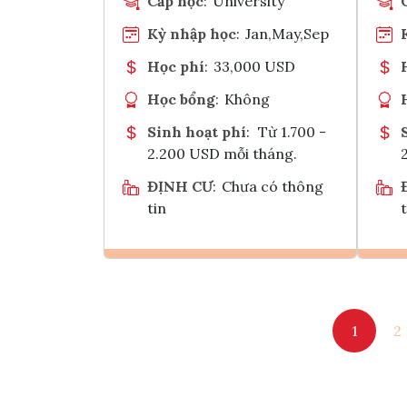
Cấp học
:
University
Kỳ nhập học
:
Jan,May,Sep
Học phí
:
33,000 USD
Học bổng
:
Không
Sinh hoạt phí
:
Từ 1.700 -
2.200 USD mỗi tháng.
ĐỊNH CƯ
:
Chưa có thông
tin
t
Ghi danh
1
2
Tham vấn Interlink