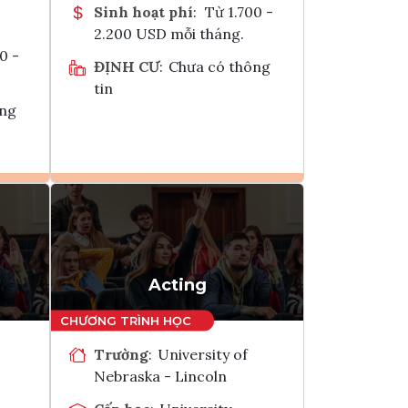
Sinh hoạt phí
:
Từ 1.700 -
2.200 USD mỗi tháng.
0 -
ĐỊNH CƯ
:
Chưa có thông
tin
ông
Ghi danh
k
Tham vấn Interlink
Acting
Trường
:
University of
Nebraska - Lincoln