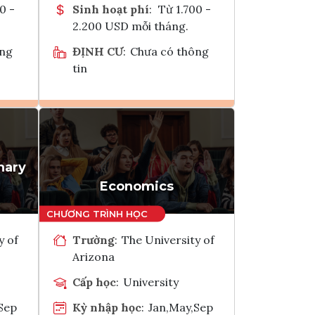
0 -
Sinh hoạt phí
:
Từ 1.700 -
2.200 USD mỗi tháng.
ông
ĐỊNH CƯ
:
Chưa có thông
tin
Ghi danh
k
Tham vấn Interlink
nary
Economics
y of
Trường
:
The University of
Arizona
Cấp học
:
University
Sep
Kỳ nhập học
:
Jan,May,Sep