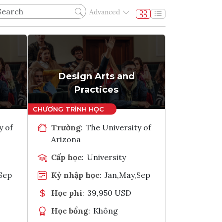
Advanced
Design Arts and
Practices
y of
Trường
:
The University of
Arizona
Cấp học
:
University
Sep
Kỳ nhập học
:
Jan,May,Sep
Học phí
:
39,950 USD
Học bổng
:
Không