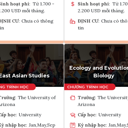
Sinh hoạt phí
:
Từ 1.700 -
Sinh hoạt phí
:
Từ 1.70
2.200 USD mỗi tháng.
2.200 USD mỗi tháng.
ĐỊNH CƯ
:
Chưa có thông
ĐỊNH CƯ
:
Chưa có th
in
tin
Ghi danh
Ghi danh
Tham vấn Interlink
Tham vấn Interlin
Ecology and Evolutio
East Asian Studies
Biology
Trường
:
The University of
Trường
:
The Universit
Arizona
Arizona
Cấp học
:
University
Cấp học
:
University
Kỳ nhập học
:
Jan,May,Sep
Kỳ nhập học
:
Jan,May,