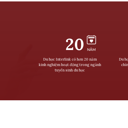
20
NĂM
Du học Interlink có hơn 20 năm
Du họ
kinh nghiệm hoạt động trong ngành
chí
tuyển sinh du học