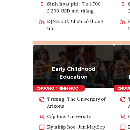
Sinh hoạt phí
:
Từ 1.700 -
2.200 USD mỗi tháng.
ĐỊNH CƯ
:
Chưa có thông
tin
t
Ghi danh
Tham vấn Interlink
Early Childhood
Education
Trường
:
The University of
Arizona
Cấp học
:
University
Kỳ nhập học
:
Jan,May,Sep