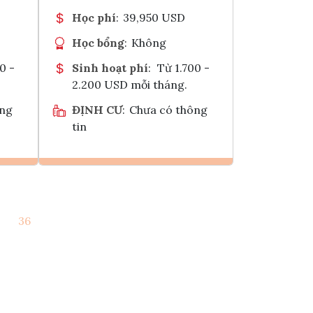
Học phí
:
39,950 USD
Học bổng
:
Không
0 -
Sinh hoạt phí
:
Từ 1.700 -
2.200 USD mỗi tháng.
ông
ĐỊNH CƯ
:
Chưa có thông
tin
Ghi danh
36
k
Tham vấn Interlink