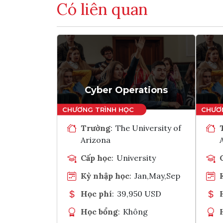
Có liên quan
Cyber Operations
Trường
:
The University of
Arizona
Cấp học
:
University
Kỳ nhập học
:
Jan,May,Sep
Học phí
:
39,950 USD
Học bổng
:
Không