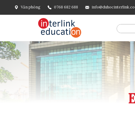
Văn phòng
0768 682 688
info@duhocinterlink.c
@include('frontend.layouts.schema-org', [ 'type' => 'Breadcru
url('/'), ], [ '@type' => 'ListItem', 'position' => 2, 'name' =
=> url()->current(), ], ], ], ])
E