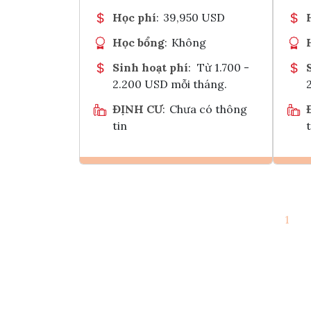
Học phí
:
39,950 USD
Học bổng
:
Không
Sinh hoạt phí
:
Từ 1.700 -
2.200 USD mỗi tháng.
ĐỊNH CƯ
:
Chưa có thông
tin
t
Ghi danh
1
Tham vấn Interlink