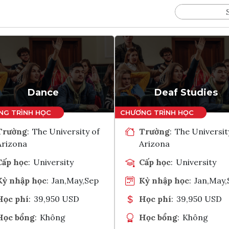
Dance
Deaf Studies
Trường
:
The University of
Trường
:
The Universit
Arizona
Arizona
Cấp học
:
University
Cấp học
:
University
Kỳ nhập học
:
Jan,May,Sep
Kỳ nhập học
:
Jan,May,
Học phí
:
39,950 USD
Học phí
:
39,950 USD
Học bổng
:
Không
Học bổng
:
Không