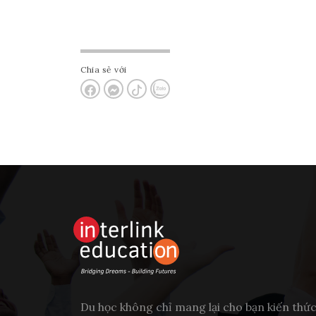
Chia sẻ với
Du học không chỉ mang lại cho bạn kiến thứ