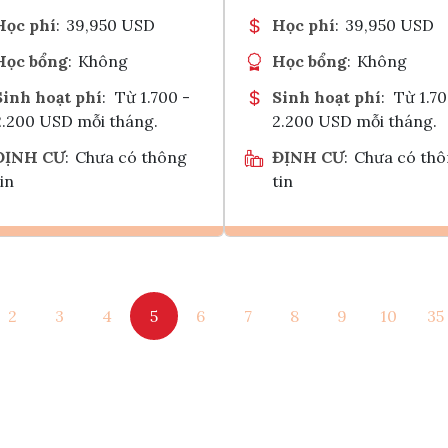
Học phí
:
39,950 USD
Học phí
:
39,950 USD
Học bổng
:
Không
Học bổng
:
Không
Sinh hoạt phí
:
Từ 1.700 -
Sinh hoạt phí
:
Từ 1.70
2.200 USD mỗi tháng.
2.200 USD mỗi tháng.
ĐỊNH CƯ
:
Chưa có thông
ĐỊNH CƯ
:
Chưa có th
in
tin
Ghi danh
Ghi danh
2
3
4
5
6
7
8
9
10
35
Tham vấn Interlink
Tham vấn Interlin