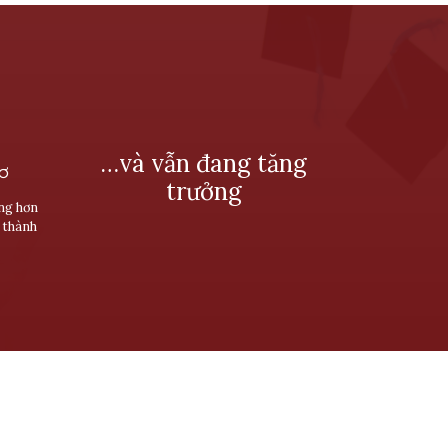
…và vẫn đang tăng
SƠ
trưởng
ùng hơn
 thành