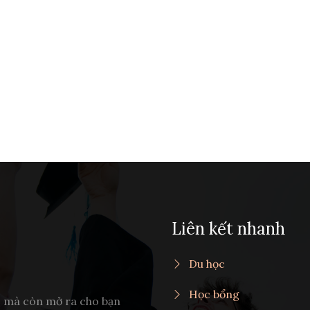
Liên kết nhanh
Du học
Học bổng
c mà còn mở ra cho bạn