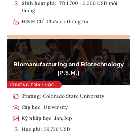
Sinh hoạt phí
:
Từ 1.700 - 2.200 USD mỗi
tháng.
ĐỊNH CƯ
:
Chưa có thông tin
Ghi danh
Tham vấn Interlink
Biomanufacturing and Biotechnology
(P.S.M.)
Trường
:
Colorado State University
Cấp học
:
University
Kỳ nhập học
:
Jan,Sep
Học phí
:
29,720 USD