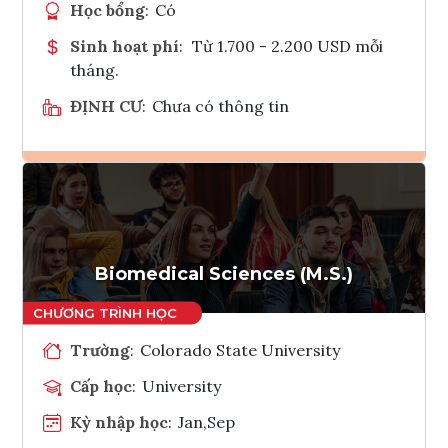
Học bổng
:
Có
Sinh hoạt phí
:
Từ 1.700 - 2.200 USD mỗi
tháng.
ĐỊNH CƯ
:
Chưa có thông tin
Ghi danh
Tham vấn Interlink
Biomedical Sciences (M.S.)
Trường
:
Colorado State University
Cấp học
:
University
Kỳ nhập học
:
Jan,Sep