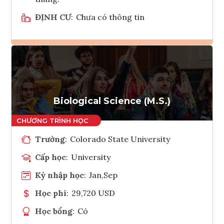
ĐỊNH CƯ
:
Chưa có thông tin
Ghi danh
Tham vấn Interlink
Biological Science (M.S.)
Trường
:
Colorado State University
Cấp học
:
University
Kỳ nhập học
:
Jan,Sep
Học phí
:
29,720 USD
Học bổng
:
Có