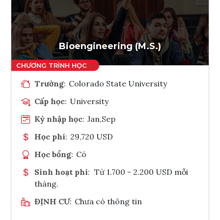
Ghi danh
Tham vấn Interlink
Bioengineering (M.S.)
Trường
:
Colorado State University
Cấp học
:
University
Kỳ nhập học
:
Jan,Sep
Học phí
:
29,720 USD
Học bổng
:
Có
Sinh hoạt phí
:
Từ 1.700 - 2.200 USD mỗi
tháng.
ĐỊNH CƯ
:
Chưa có thông tin