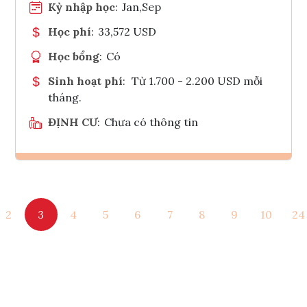
Kỳ nhập học
:
Jan,Sep
Học phí
:
33,572 USD
Học bổng
:
Có
Sinh hoạt phí
:
Từ 1.700 - 2.200 USD mỗi
tháng.
ĐỊNH CƯ
:
Chưa có thông tin
Ghi danh
2
3
4
5
6
7
8
9
10
24
Tham vấn Interlink