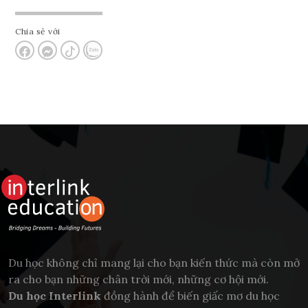
Chia sẻ với
Du học không chỉ mang lại cho bạn kiến thức mà còn mở
ra cho bạn những chân trời mới, những cơ hội mới.
Du học Interlink
đồng hành để biến giấc mơ du học