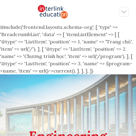
@include('frontend.layouts.schema-org', [ 'type' =>
'BreadcrumbList', 'data' => [ 'itemListElement' => [ [
'@type' => 'ListItem', 'position' => 1, 'name' => 'Trang chủ',
'item' => url('/'), ], [ '@type' => 'ListItem', 'position' => 2,
'name' => 'Chương trình học', 'item' => url('/program'), ], [
'@type' => 'ListItem', 'position' => 3, 'name' => $program-
>name, 'item' => url()->current(), ], ], ], ])