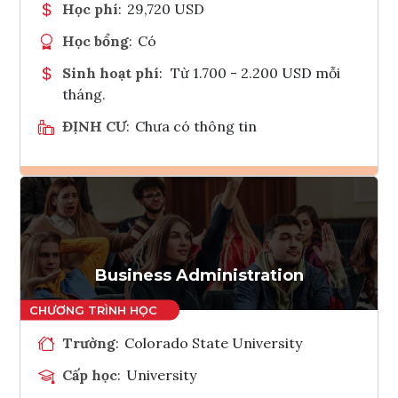
Học phí
:
29,720 USD
Học bổng
:
Có
Sinh hoạt phí
:
Từ 1.700 - 2.200 USD mỗi
tháng.
ĐỊNH CƯ
:
Chưa có thông tin
Ghi danh
Tham vấn Interlink
Business Administration
Trường
:
Colorado State University
Cấp học
:
University