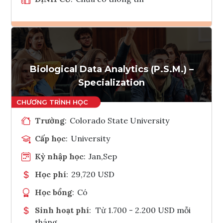
Ghi danh
Tham vấn Interlink
Biological Data Analytics (P.S.M.) –
Specialization
Trường
:
Colorado State University
Cấp học
:
University
Kỳ nhập học
:
Jan,Sep
Học phí
:
29,720 USD
Học bổng
:
Có
Sinh hoạt phí
:
Từ 1.700 - 2.200 USD mỗi
tháng.