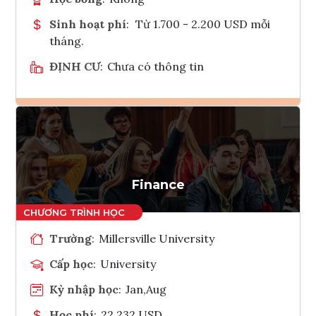
Sinh hoạt phí
:
Từ 1.700 - 2.200 USD mỗi
tháng.
ĐỊNH CƯ
:
Chưa có thông tin
Ghi danh
Tham vấn Interlink
Finance
Trường
:
Millersville University
Cấp học
:
University
Kỳ nhập học
:
Jan,Aug
Học phí
:
22,232 USD