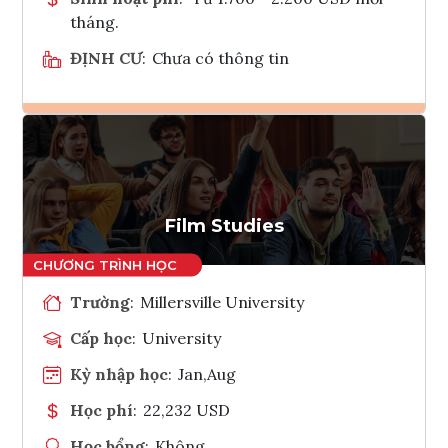
tháng.
ĐỊNH CƯ
:
Chưa có thông tin
Ghi danh
Tham vấn Interlink
Film Studies
Trường
:
Millersville University
Cấp học
:
University
Kỳ nhập học
:
Jan,Aug
Học phí
:
22,232 USD
Học bổng
:
Không