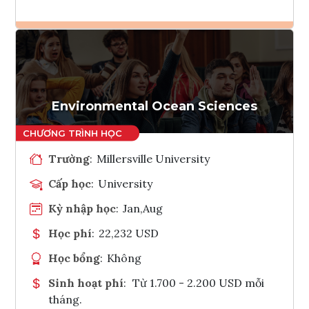
Ghi danh
Tham vấn Interlink
Environmental Ocean Sciences
Trường
:
Millersville University
Cấp học
:
University
Kỳ nhập học
:
Jan,Aug
Học phí
:
22,232 USD
Học bổng
:
Không
Sinh hoạt phí
:
Từ 1.700 - 2.200 USD mỗi
tháng.