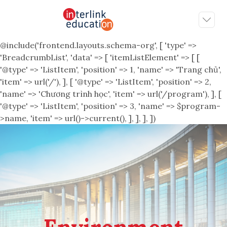
@include('frontend.layouts.schema-org', [ 'type' =>
'BreadcrumbList', 'data' => [ 'itemListElement' => [ [
'@type' => 'ListItem', 'position' => 1, 'name' => 'Trang chủ',
'item' => url('/'), ], [ '@type' => 'ListItem', 'position' => 2,
'name' => 'Chương trình học', 'item' => url('/program'), ], [
'@type' => 'ListItem', 'position' => 3, 'name' => $program-
>name, 'item' => url()->current(), ], ], ], ])