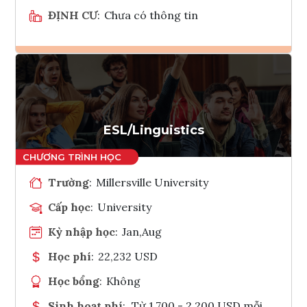
ĐỊNH CƯ
:
Chưa có thông tin
Ghi danh
Tham vấn Interlink
ESL/Linguistics
Trường
:
Millersville University
Cấp học
:
University
Kỳ nhập học
:
Jan,Aug
Học phí
:
22,232 USD
Học bổng
:
Không
Sinh hoạt phí
:
Từ 1.700 - 2.200 USD mỗi