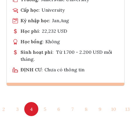
Cấp học
:
University
Kỳ nhập học
:
Jan,Aug
Học phí
:
22,232 USD
Học bổng
:
Không
Sinh hoạt phí
:
Từ 1.700 - 2.200 USD mỗi
tháng.
ĐỊNH CƯ
:
Chưa có thông tin
Ghi danh
2
3
4
5
6
7
8
9
10
13
Tham vấn Interlink