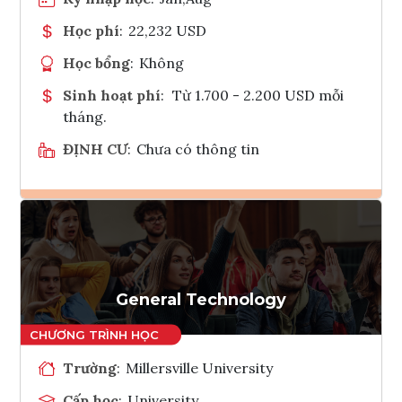
Học phí
:
22,232 USD
Học bổng
:
Không
Sinh hoạt phí
:
Từ 1.700 - 2.200 USD mỗi
tháng.
ĐỊNH CƯ
:
Chưa có thông tin
Ghi danh
Tham vấn Interlink
General Technology
Trường
:
Millersville University
Cấp học
:
University