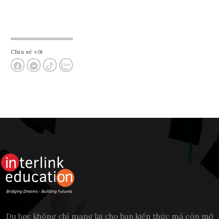
Chia sẻ với
Du học không chỉ mang lại cho bạn kiến thức mà còn mở