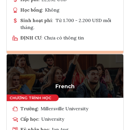
Học bổng
:
Không
Sinh hoạt phí
:
Từ 1.700 - 2.200 USD mỗi
tháng.
ĐỊNH CƯ
:
Chưa có thông tin
Ghi danh
Tham vấn Interlink
French
Trường
:
Millersville University
Cấp học
:
University
Kỳ nhập học
:
Jan,Aug