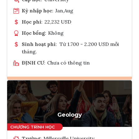
Kỳ nhập học
:
Jan,Aug
Học phí
:
22,232 USD
Học bổng
:
Không
Sinh hoạt phí
:
Từ 1.700 - 2.200 USD mỗi
tháng.
ĐỊNH CƯ
:
Chưa có thông tin
Ghi danh
Tham vấn Interlink
Geology
Trường
:
Millersville University