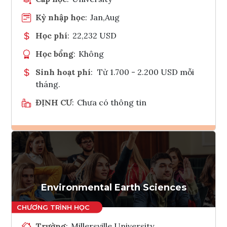
Kỳ nhập học
:
Jan,Aug
Học phí
:
22,232 USD
Học bổng
:
Không
Sinh hoạt phí
:
Từ 1.700 - 2.200 USD mỗi
tháng.
ĐỊNH CƯ
:
Chưa có thông tin
Ghi danh
Tham vấn Interlink
Environmental Earth Sciences
Trường
:
Millersville University