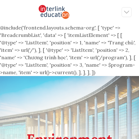
@include('frontend.layouts.schema-org', [ 'type' =>
'BreadcrumbList', 'data' => [ 'itemListElement' => [ [
'@type' => 'ListItem', 'position' => 1, 'name' => 'Trang chủ',
'item' => url('/'), ], [ '@type' => 'ListItem', 'position' => 2,
'name' => 'Chương trình học', 'item' => url('/program'), ], [
'@type' => 'ListItem', 'position' => 3, 'name' => $program-
>name, 'item' => url()->current(), ], ], ], ])