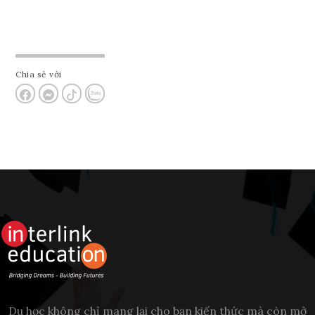
Chia sẻ với
Du học không chỉ mang lại cho bạn kiến thức mà còn mở