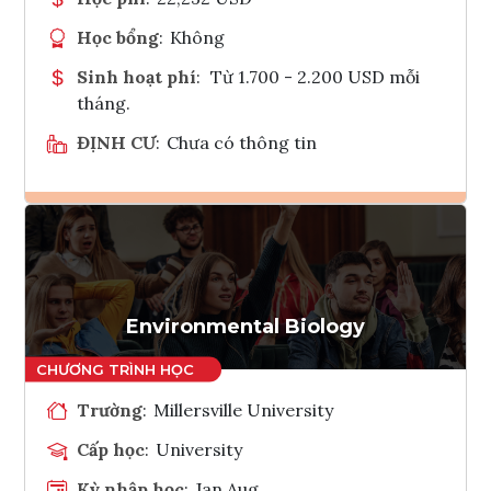
Học bổng
:
Không
Sinh hoạt phí
:
Từ 1.700 - 2.200 USD mỗi
tháng.
ĐỊNH CƯ
:
Chưa có thông tin
Ghi danh
Tham vấn Interlink
Environmental Biology
Trường
:
Millersville University
Cấp học
:
University
Kỳ nhập học
:
Jan,Aug