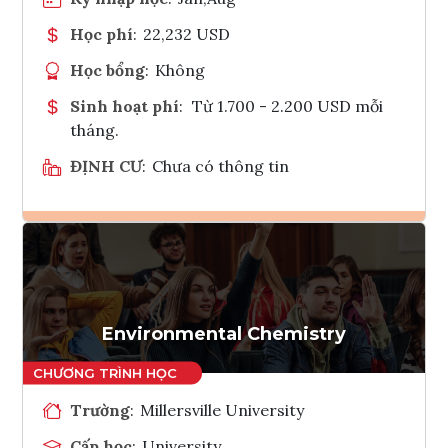
Học phí
:
22,232 USD
Học bổng
:
Không
Sinh hoạt phí
:
Từ 1.700 - 2.200 USD mỗi
tháng.
ĐỊNH CƯ
:
Chưa có thông tin
Ghi danh
Tham vấn Interlink
Environmental Chemistry
Trường
:
Millersville University
Cấp học
:
University