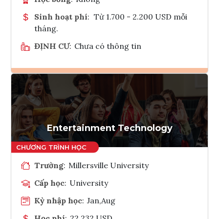
Sinh hoạt phí
:
Từ 1.700 - 2.200 USD mỗi
tháng.
ĐỊNH CƯ
:
Chưa có thông tin
Ghi danh
Tham vấn Interlink
Entertainment Technology
Trường
:
Millersville University
Cấp học
:
University
Kỳ nhập học
:
Jan,Aug
Học phí
:
22,232 USD