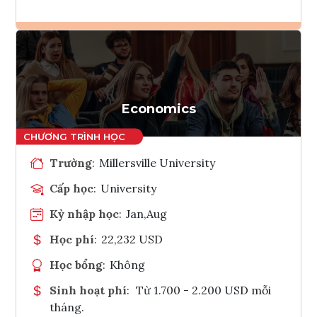
Ghi danh
Tham vấn Interlink
Economics
Trường
:
Millersville University
Cấp học
:
University
Kỳ nhập học
:
Jan,Aug
Học phí
:
22,232 USD
Học bổng
:
Không
Sinh hoạt phí
:
Từ 1.700 - 2.200 USD mỗi
tháng.