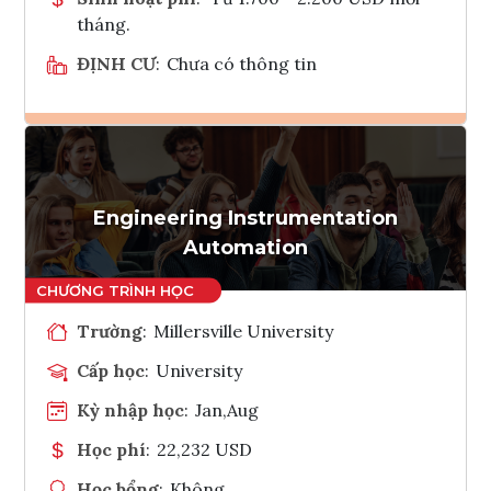
tháng.
ĐỊNH CƯ
:
Chưa có thông tin
Ghi danh
Tham vấn Interlink
Engineering Instrumentation
Automation
Trường
:
Millersville University
Cấp học
:
University
Kỳ nhập học
:
Jan,Aug
Học phí
:
22,232 USD
Học bổng
:
Không