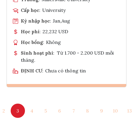
Cấp học
:
University
Kỳ nhập học
:
Jan,Aug
Học phí
:
22,232 USD
Học bổng
:
Không
Sinh hoạt phí
:
Từ 1.700 - 2.200 USD mỗi
tháng.
ĐỊNH CƯ
:
Chưa có thông tin
Ghi danh
2
3
4
5
6
7
8
9
10
13
Tham vấn Interlink