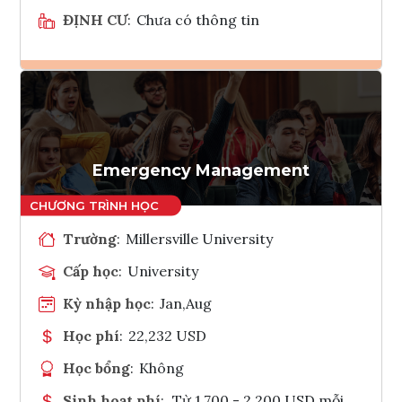
ĐỊNH CƯ
:
Chưa có thông tin
Ghi danh
Tham vấn Interlink
Emergency Management
Trường
:
Millersville University
Cấp học
:
University
Kỳ nhập học
:
Jan,Aug
Học phí
:
22,232 USD
Học bổng
:
Không
Sinh hoạt phí
:
Từ 1.700 - 2.200 USD mỗi