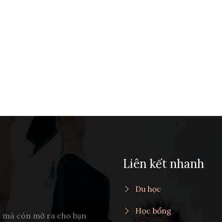
Liên kết nhanh
Du học
Học bổng
c mà còn mở ra cho bạn