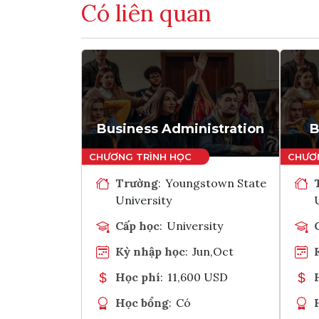
Có liên quan
Business Administration
B
Trường
:
Youngstown State
University
Cấp học
:
University
Kỳ nhập học
:
Jun,Oct
Học phí
:
11,600 USD
Học bổng
:
Có