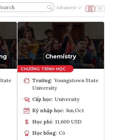
Advanced
ing
Chemistry
State
Trường
:
Youngstown State
University
Cấp học
:
University
Kỳ nhập học
:
Jun,Oct
Học phí
:
11,600 USD
Học bổng
:
Có