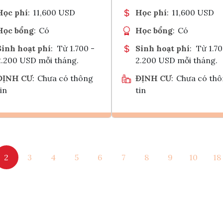
Học phí
:
11,600 USD
Học phí
:
11,600 USD
Học bổng
:
Có
Học bổng
:
Có
Sinh hoạt phí
:
Từ 1.700 -
Sinh hoạt phí
:
Từ 1.70
2.200 USD mỗi tháng.
2.200 USD mỗi tháng.
ĐỊNH CƯ
:
Chưa có thông
ĐỊNH CƯ
:
Chưa có th
in
tin
Ghi danh
Ghi danh
2
3
4
5
6
7
8
9
10
18
Tham vấn Interlink
Tham vấn Interlin