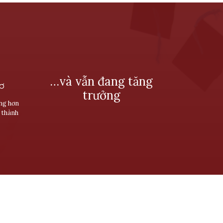
…và vẫn đang tăng
SƠ
trưởng
ùng hơn
 thành