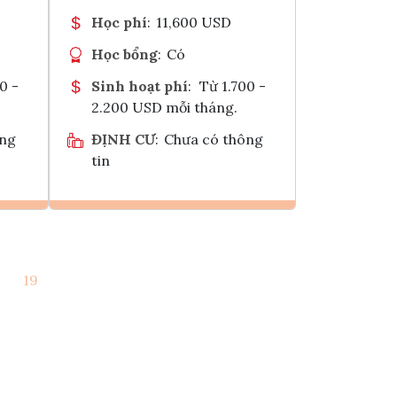
Học phí
:
11,600 USD
Học bổng
:
Có
0 -
Sinh hoạt phí
:
Từ 1.700 -
2.200 USD mỗi tháng.
ông
ĐỊNH CƯ
:
Chưa có thông
tin
Ghi danh
19
k
Tham vấn Interlink