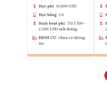
Học phí
:
11,600 USD
Học bổng
:
Có
Sinh hoạt phí
:
Từ 1.700 -
2.200 USD mỗi tháng.
ĐỊNH CƯ
:
Chưa có thông
tin
t
Ghi danh
1
Tham vấn Interlink