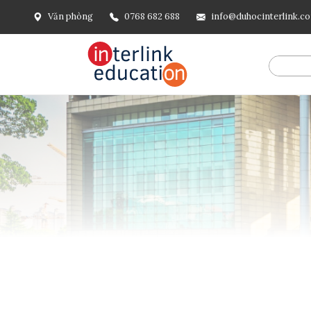
Văn phòng
0768 682 688
info@duhocinterlink.c
@include('frontend.layouts.schema-org', [ 'type' => 'Breadcru
url('/'), ], [ '@type' => 'ListItem', 'position' => 2, 'name' =
=> url()->current(), ], ], ], ])