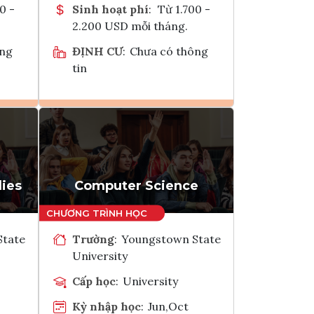
0 -
Sinh hoạt phí
:
Từ 1.700 -
2.200 USD mỗi tháng.
ông
ĐỊNH CƯ
:
Chưa có thông
tin
Ghi danh
k
Tham vấn Interlink
ies
Computer Science
State
Trường
:
Youngstown State
University
Cấp học
:
University
Kỳ nhập học
:
Jun,Oct