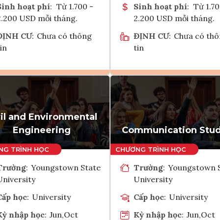
Sinh hoạt phí
:
Từ 1.700 -
Sinh hoạt phí
:
Từ 1.70
2.200 USD mỗi tháng.
2.200 USD mỗi tháng.
ĐỊNH CƯ
:
Chưa có thông
ĐỊNH CƯ
:
Chưa có th
in
tin
Ghi danh
Ghi danh
Tham vấn Interlink
Tham vấn Interlin
vil and Environmental
Engineering
Communication Stud
Trường
:
Youngstown State
Trường
:
Youngstown 
University
University
Cấp học
:
University
Cấp học
:
University
Kỳ nhập học
:
Jun,Oct
Kỳ nhập học
:
Jun,Oct