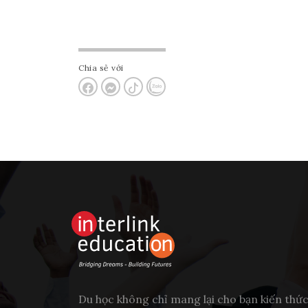
Chia sẻ với
Du học không chỉ mang lại cho bạn kiến thứ