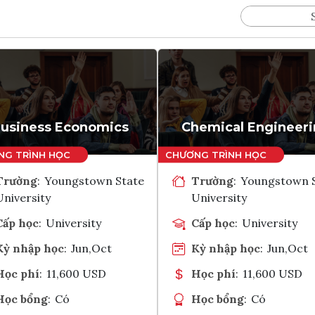
usiness Economics
Chemical Engineer
Trường
:
Youngstown State
Trường
:
Youngstown 
University
University
Cấp học
:
University
Cấp học
:
University
Kỳ nhập học
:
Jun,Oct
Kỳ nhập học
:
Jun,Oct
Học phí
:
11,600 USD
Học phí
:
11,600 USD
Học bổng
:
Có
Học bổng
:
Có