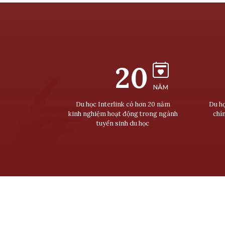
20
NĂM
Du học Interlink có hơn 20 năm
Du họ
kinh nghiệm hoạt động trong ngành
chí
tuyển sinh du học