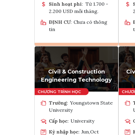
Sinh hoạt phí
:
Từ 1.700 -
2.200 USD mỗi tháng.
ĐỊNH CƯ
:
Chưa có thông
tin
t
Ghi danh
Tham vấn Interlink
Civil & Construction
Ci
Engineering Technology
Trường
:
Youngstown State
University
Cấp học
:
University
Kỳ nhập học
:
Jun,Oct