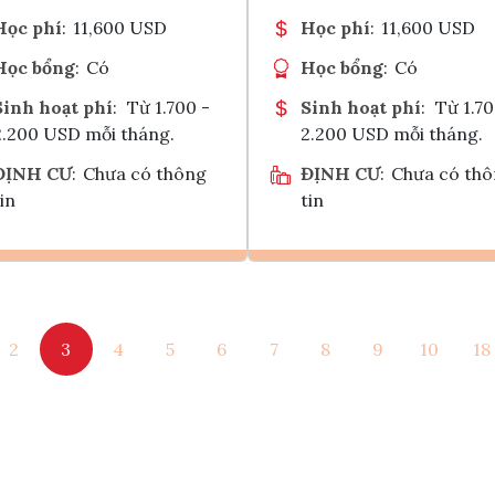
Học phí
:
11,600 USD
Học phí
:
11,600 USD
Học bổng
:
Có
Học bổng
:
Có
Sinh hoạt phí
:
Từ 1.700 -
Sinh hoạt phí
:
Từ 1.70
2.200 USD mỗi tháng.
2.200 USD mỗi tháng.
ĐỊNH CƯ
:
Chưa có thông
ĐỊNH CƯ
:
Chưa có th
in
tin
Ghi danh
Ghi danh
2
3
4
5
6
7
8
9
10
18
Tham vấn Interlink
Tham vấn Interlin