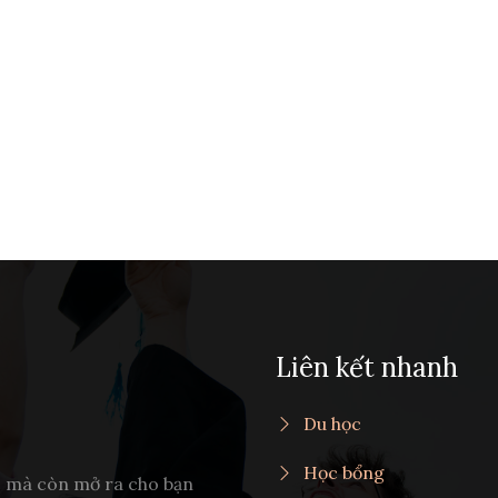
Liên kết nhanh
Du học
Học bổng
c mà còn mở ra cho bạn