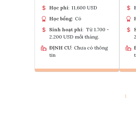
Học phí
:
11,600 USD
Học bổng
:
Có
Sinh hoạt phí
:
Từ 1.700 -
2.200 USD mỗi tháng.
ĐỊNH CƯ
:
Chưa có thông
tin
t
Ghi danh
1
Tham vấn Interlink