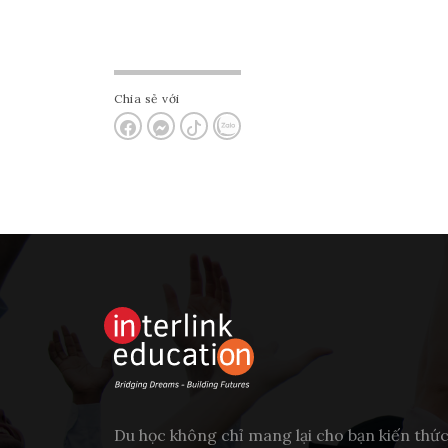
Chia sẻ với
Du học không chỉ mang lại cho bạn kiến thứ