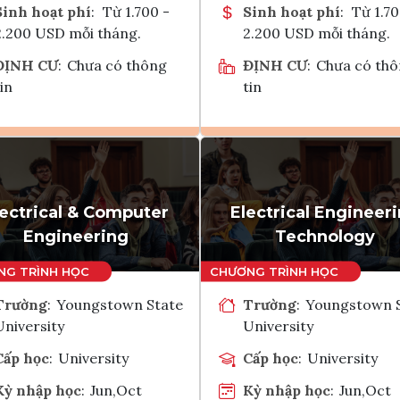
Sinh hoạt phí
:
Từ 1.700 -
Sinh hoạt phí
:
Từ 1.70
2.200 USD mỗi tháng.
2.200 USD mỗi tháng.
ĐỊNH CƯ
:
Chưa có thông
ĐỊNH CƯ
:
Chưa có th
in
tin
Ghi danh
Ghi danh
Tham vấn Interlink
Tham vấn Interlin
lectrical & Computer
Electrical Engineer
Engineering
Technology
Trường
:
Youngstown State
Trường
:
Youngstown 
University
University
Cấp học
:
University
Cấp học
:
University
Kỳ nhập học
:
Jun,Oct
Kỳ nhập học
:
Jun,Oct