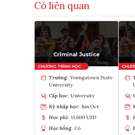
Có liên quan
Criminal Justice
Trường
:
Youngstown State
University
Cấp học
:
University
Kỳ nhập học
:
Jun,Oct
Học phí
:
11,600 USD
Học bổng
:
Có