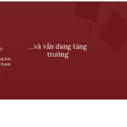
…và vẫn đang tăng
SƠ
trưởng
ùng hơn
 thành