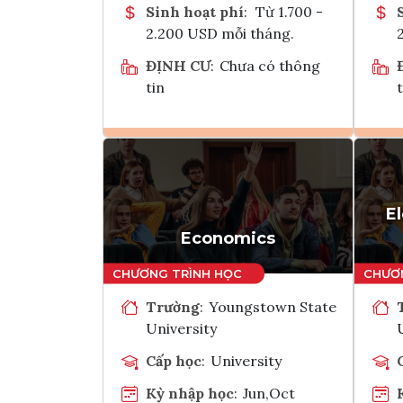
Sinh hoạt phí
:
Từ 1.700 -
2.200 USD mỗi tháng.
ĐỊNH CƯ
:
Chưa có thông
tin
t
Ghi danh
Tham vấn Interlink
E
Economics
Trường
:
Youngstown State
University
Cấp học
:
University
Kỳ nhập học
:
Jun,Oct