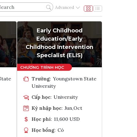
Advanced
Early Childhood
Education/Early
Childhood Intervention
Specialist (ELIS)
State
Trường
:
Youngstown State
University
Cấp học
:
University
Kỳ nhập học
:
Jun,Oct
Học phí
:
11,600 USD
Học bổng
:
Có