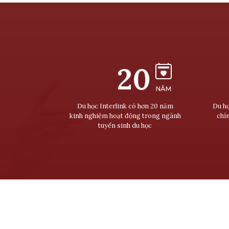
20
NĂM
Du học Interlink có hơn 20 năm
Du họ
kinh nghiệm hoạt động trong ngành
chí
tuyển sinh du học