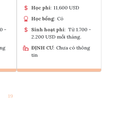
Học phí
:
11,600 USD
Học bổng
:
Có
0 -
Sinh hoạt phí
:
Từ 1.700 -
2.200 USD mỗi tháng.
ông
ĐỊNH CƯ
:
Chưa có thông
tin
Ghi danh
19
k
Tham vấn Interlink