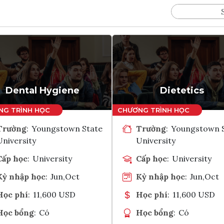
Dental Hygiene
Dietetics
Trường
:
Youngstown State
Trường
:
Youngstown 
University
University
Cấp học
:
University
Cấp học
:
University
Kỳ nhập học
:
Jun,Oct
Kỳ nhập học
:
Jun,Oct
Học phí
:
11,600 USD
Học phí
:
11,600 USD
Học bổng
:
Có
Học bổng
:
Có