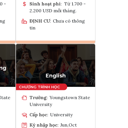
0 -
Sinh hoạt phí
:
Từ 1.700 -
2.200 USD mỗi tháng.
ông
ĐỊNH CƯ
:
Chưa có thông
tin
Ghi danh
k
Tham vấn Interlink
ing
English
State
Trường
:
Youngstown State
University
Cấp học
:
University
Kỳ nhập học
:
Jun,Oct