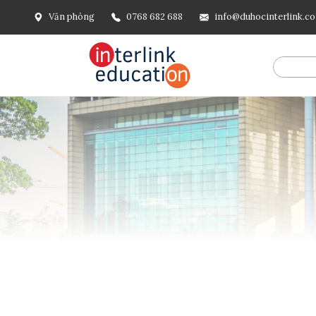
Văn phòng
0768 682 688
info@duhocinterlink.c
@include('frontend.layouts.schema-org', [ 'type' => 'Breadcru
url('/'), ], [ '@type' => 'ListItem', 'position' => 2, 'name' =
=> url()->current(), ], ], ], ])