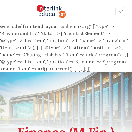
@include('frontend.layouts.schema-org', [ 'type' =>
'BreadcrumbList', 'data' => [ 'itemListElement' => [ [
'@type' => 'ListItem', 'position' => 1, 'name' => 'Trang chủ',
'item' => url('/'), ], [ '@type' => 'ListItem', 'position' => 2,
'name' => 'Chương trình học', 'item' => url('/program'), ], [
'@type' => 'ListItem', 'position' => 3, 'name' => $program-
>name, 'item' => url()->current(), ], ], ], ])