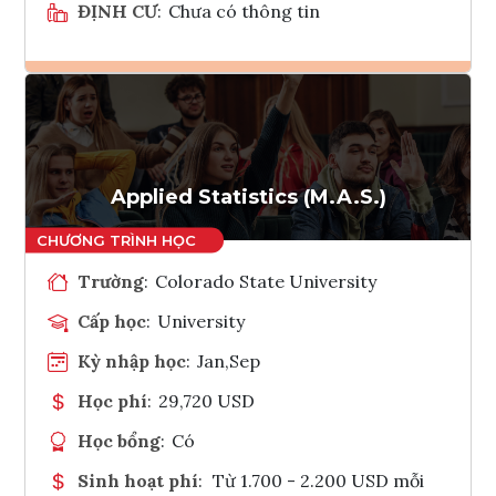
ĐỊNH CƯ
:
Chưa có thông tin
Ghi danh
Tham vấn Interlink
Applied Statistics (M.A.S.)
Trường
:
Colorado State University
Cấp học
:
University
Kỳ nhập học
:
Jan,Sep
Học phí
:
29,720 USD
Học bổng
:
Có
Sinh hoạt phí
:
Từ 1.700 - 2.200 USD mỗi