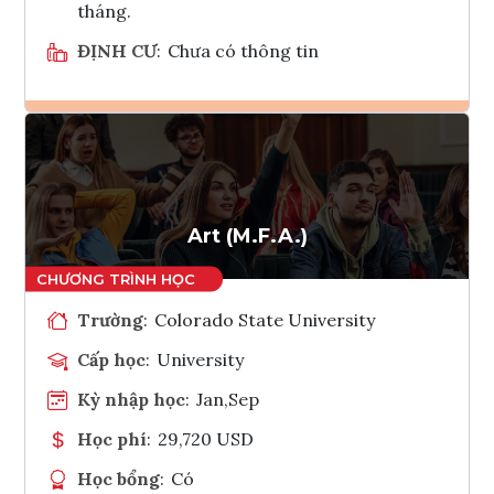
tháng.
ĐỊNH CƯ
:
Chưa có thông tin
Ghi danh
Tham vấn Interlink
Art (M.F.A.)
Trường
:
Colorado State University
Cấp học
:
University
Kỳ nhập học
:
Jan,Sep
Học phí
:
29,720 USD
Học bổng
:
Có