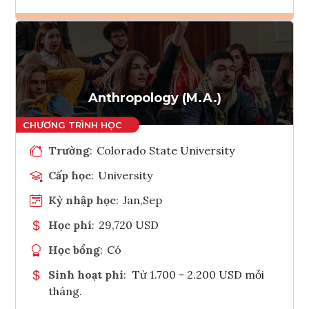
Ghi danh
Tham vấn Interlink
Anthropology (M.A.)
Trường
:
Colorado State University
Cấp học
:
University
Kỳ nhập học
:
Jan,Sep
Học phí
:
29,720 USD
Học bổng
:
Có
Sinh hoạt phí
:
Từ 1.700 - 2.200 USD mỗi
tháng.