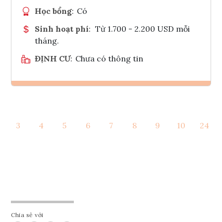
Học bổng
:
Có
Sinh hoạt phí
:
Từ 1.700 - 2.200 USD mỗi
tháng.
ĐỊNH CƯ
:
Chưa có thông tin
Ghi danh
3
4
5
6
7
8
9
10
24
Tham vấn Interlink
Chia sẻ với