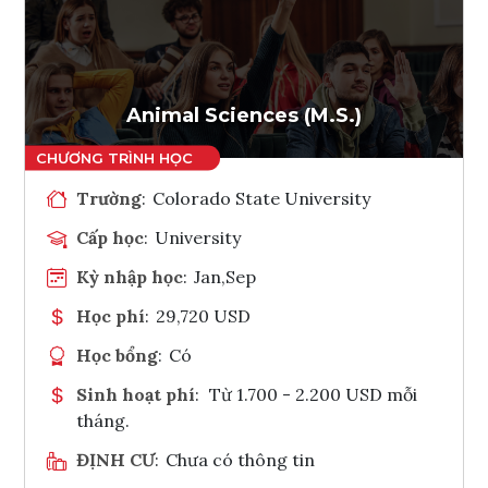
Ghi danh
Tham vấn Interlink
Animal Sciences (M.S.)
Trường
:
Colorado State University
Cấp học
:
University
Kỳ nhập học
:
Jan,Sep
Học phí
:
29,720 USD
Học bổng
:
Có
Sinh hoạt phí
:
Từ 1.700 - 2.200 USD mỗi
tháng.
ĐỊNH CƯ
:
Chưa có thông tin