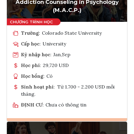
Tham vấn Interlink
Addiction Counseling in Psychology
(M.A.C.P.)
Trường
:
Colorado State University
Cấp học
:
University
Kỳ nhập học
:
Jan,Sep
Học phí
:
29,720 USD
Học bổng
:
Có
Sinh hoạt phí
:
Từ 1.700 - 2.200 USD mỗi
tháng.
ĐỊNH CƯ
:
Chưa có thông tin
Ghi danh