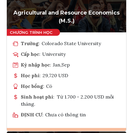
Tham vấn Interlink
Agricultural and Resource Economics
(M.S.)
Trường
:
Colorado State University
Cấp học
:
University
Kỳ nhập học
:
Jan,Sep
Học phí
:
29,720 USD
Học bổng
:
Có
Sinh hoạt phí
:
Từ 1.700 - 2.200 USD mỗi
tháng.
ĐỊNH CƯ
:
Chưa có thông tin