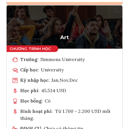
Ghi danh
Tham vấn Interlink
Art
Trường
:
Simmons University
Cấp học
:
University
Kỳ nhập học
:
Jan,Nov,Dec
Học phí
:
45,534 USD
Học bổng
:
Có
Sinh hoạt phí
:
Từ 1.700 - 2.200 USD mỗi
tháng.
ĐỊNH CƯ
:
Chưa có thông tin