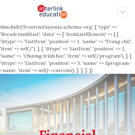
@include('frontend.layouts.schema-org', [ 'type' =>
'BreadcrumbList', 'data' => [ 'itemListElement' => [ [
'@type' => 'ListItem', 'position' => 1, 'name' => 'Trang chủ',
'item' => url('/'), ], [ '@type' => 'ListItem', 'position' => 2,
'name' => 'Chương trình học', 'item' => url('/program'), ], [
'@type' => 'ListItem', 'position' => 3, 'name' => $program-
>name, 'item' => url()->current(), ], ], ], ])