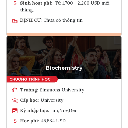
Sinh hoạt phí
:
Từ 1.700 - 2.200 USD mỗi
tháng.
ĐỊNH CƯ
:
Chưa có thông tin
Ghi danh
Tham vấn Interlink
Biochemistry
Trường
:
Simmons University
Cấp học
:
University
Kỳ nhập học
:
Jan,Nov,Dec
Học phí
:
45,534 USD