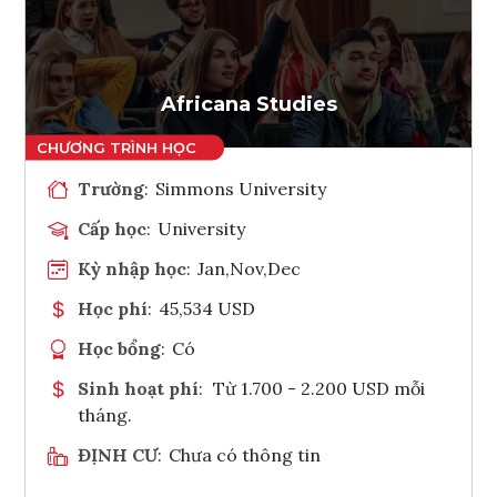
Ghi danh
Tham vấn Interlink
Africana Studies
Trường
:
Simmons University
Cấp học
:
University
Kỳ nhập học
:
Jan,Nov,Dec
Học phí
:
45,534 USD
Học bổng
:
Có
Sinh hoạt phí
:
Từ 1.700 - 2.200 USD mỗi
tháng.
ĐỊNH CƯ
:
Chưa có thông tin