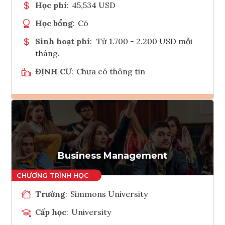
Học phí
:
45,534 USD
Học bổng
:
Có
Sinh hoạt phí
:
Từ 1.700 - 2.200 USD mỗi
tháng.
ĐỊNH CƯ
:
Chưa có thông tin
Ghi danh
Tham vấn Interlink
Business Management
Trường
:
Simmons University
Cấp học
:
University