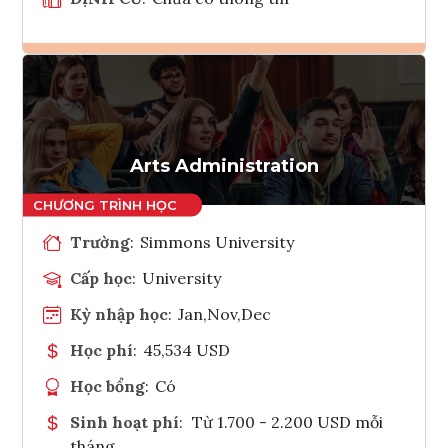
Ghi danh
Tham vấn Interlink
Arts Administration
Trường
:
Simmons University
Cấp học
:
University
Kỳ nhập học
:
Jan,Nov,Dec
Học phí
:
45,534 USD
Học bổng
:
Có
Sinh hoạt phí
:
Từ 1.700 - 2.200 USD mỗi
tháng.