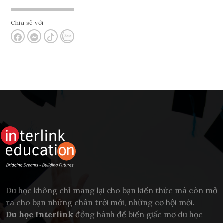
Chia sẻ với
Du học không chỉ mang lại cho bạn kiến thức mà còn mở
ra cho bạn những chân trời mới, những cơ hội mới.
Du học Interlink
đồng hành để biến giấc mơ du học