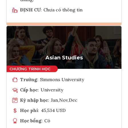
ĐỊNH CƯ
:
Chưa có thông tin
Ghi danh
Tham vấn Interlink
Asian Studies
Trường
:
Simmons University
Cấp học
:
University
Kỳ nhập học
:
Jan,Nov,Dec
Học phí
:
45,534 USD
Học bổng
:
Có