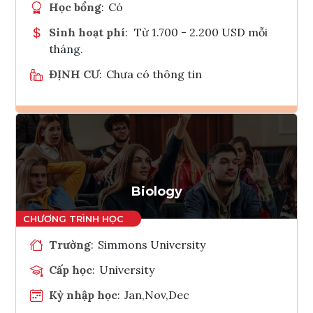
Học bổng
:
Có
Sinh hoạt phí
:
Từ 1.700 - 2.200 USD mỗi
tháng.
ĐỊNH CƯ
:
Chưa có thông tin
Ghi danh
Tham vấn Interlink
Biology
Trường
:
Simmons University
Cấp học
:
University
Kỳ nhập học
:
Jan,Nov,Dec