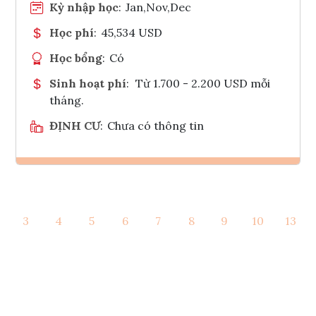
Kỳ nhập học
:
Jan,Nov,Dec
Học phí
:
45,534 USD
Học bổng
:
Có
Sinh hoạt phí
:
Từ 1.700 - 2.200 USD mỗi
tháng.
ĐỊNH CƯ
:
Chưa có thông tin
Ghi danh
3
4
5
6
7
8
9
10
13
Tham vấn Interlink