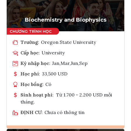
Tham vấn Interlink
Biochemistry and Biophysics
Trường
:
Oregon State University
Cấp học
:
University
Kỳ nhập học
:
Jan,Mar,Jun,Sep
Học phí
:
33,500 USD
Học bổng
:
Có
Sinh hoạt phí
:
Từ 1.700 - 2.200 USD mỗi
tháng.
ĐỊNH CƯ
:
Chưa có thông tin