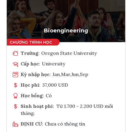
Ghi danh
Tham vấn Interlink
Bioengineering
Trường
:
Oregon State University
Cấp học
:
University
Kỳ nhập học
:
Jan,Mar,Jun,Sep
Học phí
:
37,000 USD
Học bổng
:
Có
Sinh hoạt phí
:
Từ 1.700 - 2.200 USD mỗi
tháng.
ĐỊNH CƯ
:
Chưa có thông tin