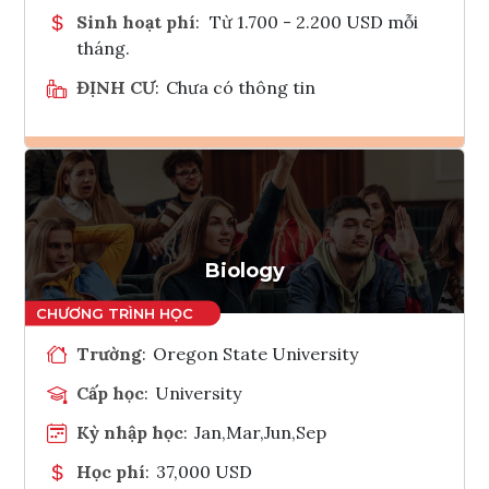
Sinh hoạt phí
:
Từ 1.700 - 2.200 USD mỗi
tháng.
ĐỊNH CƯ
:
Chưa có thông tin
Ghi danh
Tham vấn Interlink
Biology
Trường
:
Oregon State University
Cấp học
:
University
Kỳ nhập học
:
Jan,Mar,Jun,Sep
Học phí
:
37,000 USD