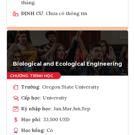
tháng.
ĐỊNH CƯ
:
Chưa có thông tin
Ghi danh
Tham vấn Interlink
Biological and Ecological Engineering
Trường
:
Oregon State University
Cấp học
:
University
Kỳ nhập học
:
Jan,Mar,Jun,Sep
Học phí
:
33,500 USD
Học bổng
:
Có