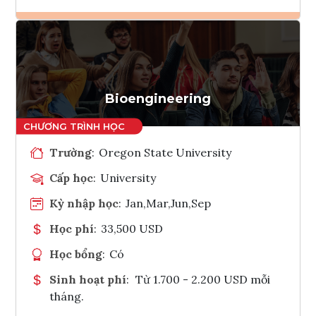
Ghi danh
Tham vấn Interlink
Bioengineering
Trường
:
Oregon State University
Cấp học
:
University
Kỳ nhập học
:
Jan,Mar,Jun,Sep
Học phí
:
33,500 USD
Học bổng
:
Có
Sinh hoạt phí
:
Từ 1.700 - 2.200 USD mỗi
tháng.