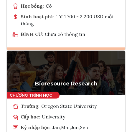
Học bổng
:
Có
Sinh hoạt phí
:
Từ 1.700 - 2.200 USD mỗi
tháng.
ĐỊNH CƯ
:
Chưa có thông tin
Ghi danh
Tham vấn Interlink
Bioresource Research
Trường
:
Oregon State University
Cấp học
:
University
Kỳ nhập học
:
Jan,Mar,Jun,Sep