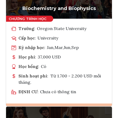
Biochemistry and Biophysics
Trường
:
Oregon State University
Cấp học
:
University
Kỳ nhập học
:
Jan,Mar,Jun,Sep
Học phí
:
37,000 USD
Học bổng
:
Có
Sinh hoạt phí
:
Từ 1.700 - 2.200 USD mỗi
tháng.
ĐỊNH CƯ
:
Chưa có thông tin
Ghi danh