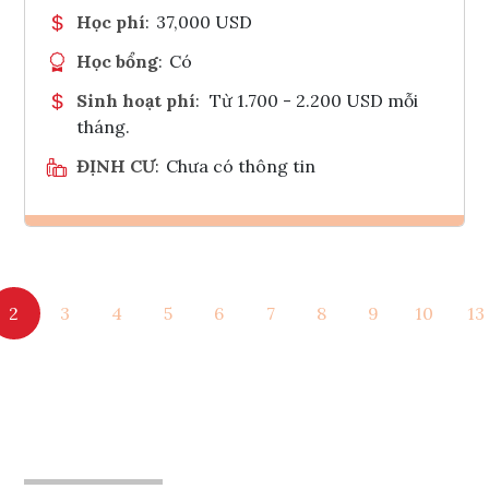
Học phí
:
37,000 USD
Học bổng
:
Có
Sinh hoạt phí
:
Từ 1.700 - 2.200 USD mỗi
tháng.
ĐỊNH CƯ
:
Chưa có thông tin
Ghi danh
2
3
4
5
6
7
8
9
10
13
Tham vấn Interlink