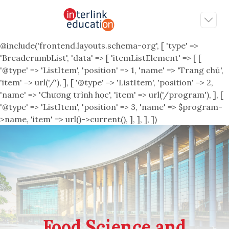
@include('frontend.layouts.schema-org', [ 'type' =>
'BreadcrumbList', 'data' => [ 'itemListElement' => [ [
'@type' => 'ListItem', 'position' => 1, 'name' => 'Trang chủ',
'item' => url('/'), ], [ '@type' => 'ListItem', 'position' => 2,
'name' => 'Chương trình học', 'item' => url('/program'), ], [
'@type' => 'ListItem', 'position' => 3, 'name' => $program-
>name, 'item' => url()->current(), ], ], ], ])
Food Science and