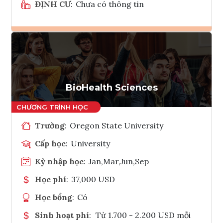
ĐỊNH CƯ
:
Chưa có thông tin
Ghi danh
Tham vấn Interlink
BioHealth Sciences
Trường
:
Oregon State University
Cấp học
:
University
Kỳ nhập học
:
Jan,Mar,Jun,Sep
Học phí
:
37,000 USD
Học bổng
:
Có
Sinh hoạt phí
:
Từ 1.700 - 2.200 USD mỗi