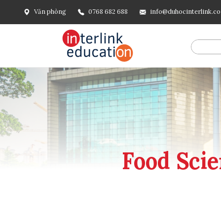
Văn phòng
0768 682 688
info@duhocinterlink.c
@include('frontend.layouts.schema-org', [ 'type' => 'Breadcru
url('/'), ], [ '@type' => 'ListItem', 'position' => 2, 'name' =
=> url()->current(), ], ], ], ])
Food Sci