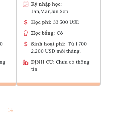
Kỳ nhập học
:
Jan,Mar,Jun,Sep
Học phí
:
33,500 USD
Học bổng
:
Có
0 -
Sinh hoạt phí
:
Từ 1.700 -
2.200 USD mỗi tháng.
ông
ĐỊNH CƯ
:
Chưa có thông
tin
Ghi danh
14
k
Tham vấn Interlink