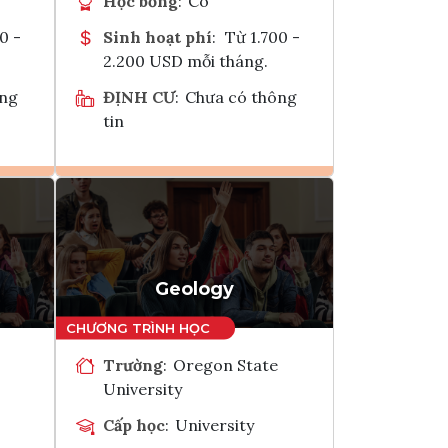
Học bổng
:
Có
0 -
Sinh hoạt phí
:
Từ 1.700 -
2.200 USD mỗi tháng.
ông
ĐỊNH CƯ
:
Chưa có thông
tin
Ghi danh
k
Tham vấn Interlink
Geology
Trường
:
Oregon State
University
Cấp học
:
University