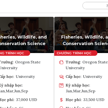
sheries, Wildlife, and
Fisheries, Wildlife, 
onservation Science
Conservation Scien
Trường
:
Oregon State
Trường
:
Oregon State
University
University
Cấp học
:
University
Cấp học
:
University
Kỳ nhập học
:
Kỳ nhập học
:
Jan,Mar,Jun,Sep
Jan,Mar,Jun,Sep
Học phí
:
37,000 USD
Học phí
:
33,500 USD