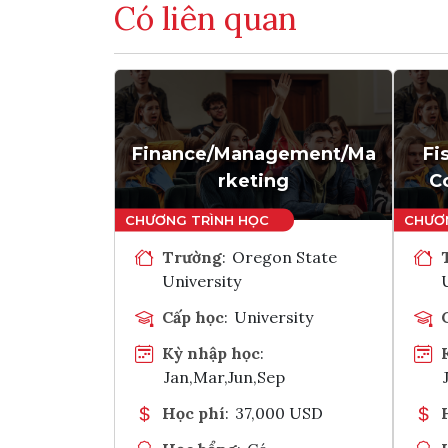
Có liên quan
Finance/Management/Ma
Fi
rketing
C
Trường
:
Oregon State
University
Cấp học
:
University
Kỳ nhập học
:
Jan,Mar,Jun,Sep
Học phí
:
37,000 USD