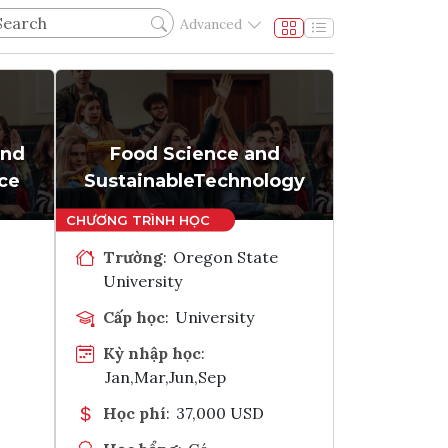
Advanced
and
Food Science and
ce
SustainableTechnology
Trường
:
Oregon State
University
Cấp học
:
University
Kỳ nhập học
:
Jan,Mar,Jun,Sep
Học phí
:
37,000 USD