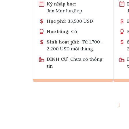
Kỳ nhập học
:
Jan,Mar,Jun,Sep
Học phí
:
33,500 USD
Học bổng
:
Có
Sinh hoạt phí
:
Từ 1.700 -
2.200 USD mỗi tháng.
ĐỊNH CƯ
:
Chưa có thông
tin
t
Ghi danh
1
Tham vấn Interlink