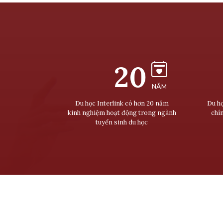
20
NĂM
Du học Interlink có hơn 20 năm
Du họ
kinh nghiệm hoạt động trong ngành
chí
tuyển sinh du học