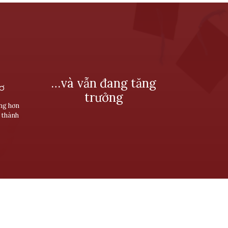
…và vẫn đang tăng
SƠ
trưởng
ùng hơn
 thành