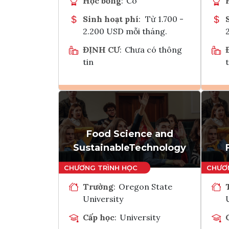
Học bổng
:
Có
Sinh hoạt phí
:
Từ 1.700 -
2.200 USD mỗi tháng.
ĐỊNH CƯ
:
Chưa có thông
tin
t
Ghi danh
Tham vấn Interlink
Food Science and
SustainableTechnology
Trường
:
Oregon State
University
Cấp học
:
University