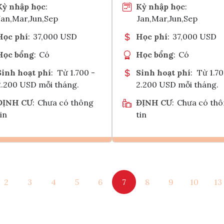
Kỳ nhập học
:
Kỳ nhập học
:
Jan,Mar,Jun,Sep
Jan,Mar,Jun,Sep
Học phí
:
37,000 USD
Học phí
:
37,000 USD
Học bổng
:
Có
Học bổng
:
Có
Sinh hoạt phí
:
Từ 1.700 -
Sinh hoạt phí
:
Từ 1.70
2.200 USD mỗi tháng.
2.200 USD mỗi tháng.
ĐỊNH CƯ
:
Chưa có thông
ĐỊNH CƯ
:
Chưa có th
in
tin
Ghi danh
Ghi danh
2
3
4
5
6
7
8
9
10
13
Tham vấn Interlink
Tham vấn Interlin