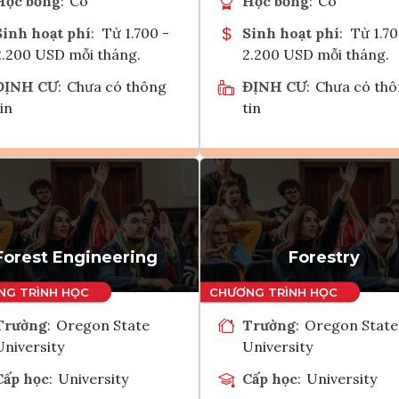
Học bổng
:
Có
Học bổng
:
Có
Sinh hoạt phí
:
Từ 1.700 -
Sinh hoạt phí
:
Từ 1.70
2.200 USD mỗi tháng.
2.200 USD mỗi tháng.
ĐỊNH CƯ
:
Chưa có thông
ĐỊNH CƯ
:
Chưa có th
in
tin
Ghi danh
Ghi danh
Tham vấn Interlink
Tham vấn Interlin
Forest Engineering
Forestry
Trường
:
Oregon State
Trường
:
Oregon State
University
University
Cấp học
:
University
Cấp học
:
University